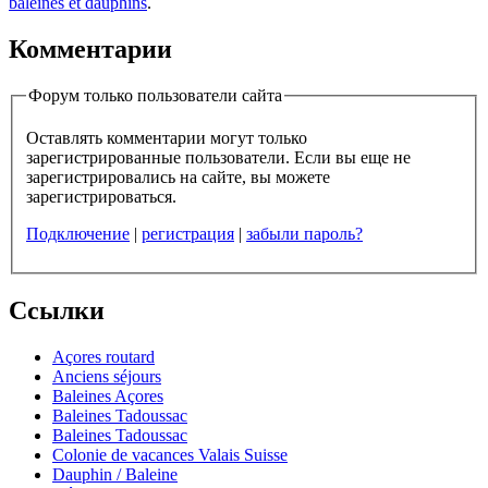
baleines et dauphins
.
Комментарии
Форум только пользователи сайта
Оставлять комментарии могут только
зарегистрированные пользователи. Если вы еще не
зарегистрировались на сайте, вы можете
зарегистрироваться.
Подключение
|
регистрация
|
забыли пароль?
Ссылки
Açores routard
Anciens séjours
Baleines Açores
Baleines Tadoussac
Baleines Tadoussac
Colonie de vacances Valais Suisse
Dauphin / Baleine