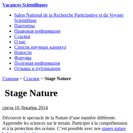
Vacances Scientifiques
Salon National de la Recherche Participative et du Voyage
Scientifique
Партнёры
Правовая информация
Ссылки
О нас
Список научных каникул
Новости
Форумы
Полезная информация
Отзывы и публикации
Главная
>
Ссылки
>
Stage Nature
Stage Nature
среда 10 Декабрь 2014
Découvrir le spectacle de la Nature d’une manière différente.
Apprendre les sciences sur le terrain. Participer à la compréhension
et à la protection des océans. C’est possible avec nos
stages nature