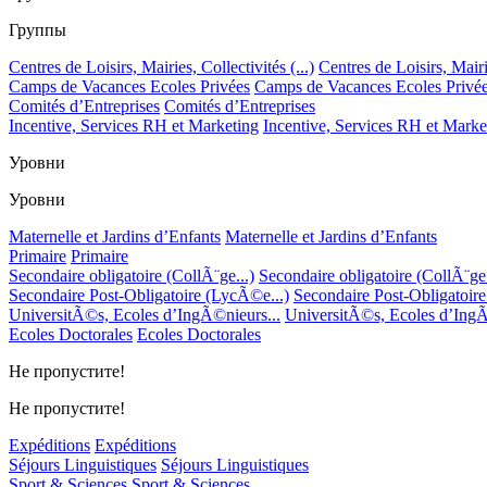
Группы
Centres de Loisirs, Mairies, Collectivités (...)
Centres de Loisirs, Mairie
Camps de Vacances Ecoles Privées
Camps de Vacances Ecoles Privé
Comités d’Entreprises
Comités d’Entreprises
Incentive, Services RH et Marketing
Incentive, Services RH et Marke
Уровни
Уровни
Maternelle et Jardins d’Enfants
Maternelle et Jardins d’Enfants
Primaire
Primaire
Secondaire obligatoire (CollÃ¨ge...)
Secondaire obligatoire (CollÃ¨ge.
Secondaire Post-Obligatoire (LycÃ©e...)
Secondaire Post-Obligatoir
UniversitÃ©s, Ecoles d’IngÃ©nieurs...
UniversitÃ©s, Ecoles d’IngÃ
Ecoles Doctorales
Ecoles Doctorales
Не пропустите!
Не пропустите!
Expéditions
Expéditions
Séjours Linguistiques
Séjours Linguistiques
Sport & Sciences
Sport & Sciences