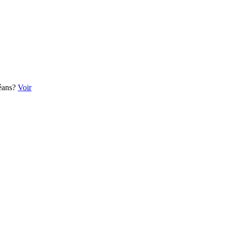
céans?
Voir