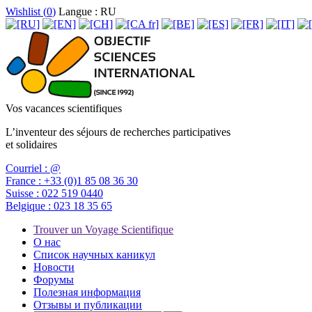
Wishlist (
0
)
Langue : RU
Vos vacances scientifiques
L’inventeur des séjours de recherches participatives
et solidaires
Courriel :
@
France :
+33 (0)1 85 08 36 30
Suisse :
022 519 0440
Belgique :
023 18 35 65
Trouver un Voyage Scientifique
О нас
Список научных каникул
Новости
Форумы
Полезная информация
Отзывы и публикации