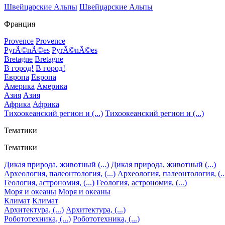
Швейцарские Альпы
Швейцарские Альпы
Франция
Provence
Provence
PyrÃ©nÃ©es
PyrÃ©nÃ©es
Bretagne
Bretagne
В город!
В город!
Европа
Европа
Америка
Америка
Азия
Азия
Африка
Африка
Тихоокеанский регион и (...)
Тихоокеанский регион и (...)
Тематики
Тематики
Дикая природа, животный (...)
Дикая природа, животный (...)
Археология, палеонтология, (...)
Археология, палеонтология, (..
Геология, астрономия, (...)
Геология, астрономия, (...)
Моря и океаны
Моря и океаны
Климат
Климат
Архитектура, (...)
Архитектура, (...)
Робототехника, (...)
Робототехника, (...)