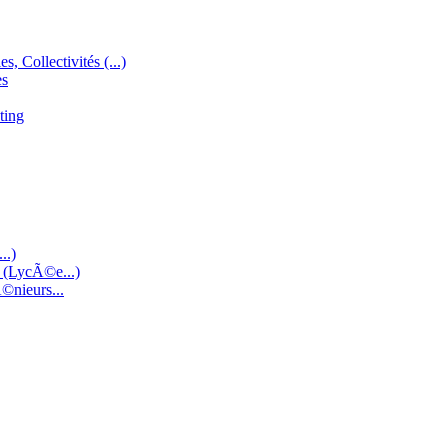
s, Collectivités (...)
es
ting
..)
e (LycÃ©e...)
©nieurs...