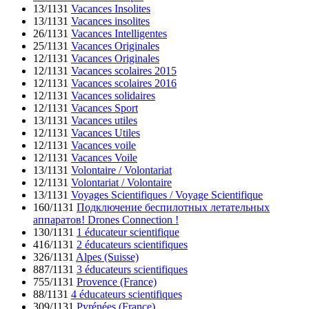
13/1131
Vacances Insolites
13/1131
Vacances insolites
26/1131
Vacances Intelligentes
25/1131
Vacances Originales
12/1131
Vacances Originales
12/1131
Vacances scolaires 2015
12/1131
Vacances scolaires 2016
12/1131
Vacances solidaires
12/1131
Vacances Sport
13/1131
Vacances utiles
12/1131
Vacances Utiles
12/1131
Vacances voile
12/1131
Vacances Voile
13/1131
Volontaire / Volontariat
12/1131
Volontariat / Volontaire
13/1131
Voyages Scientifiques / Voyage Scientifique
160/1131
Подключение беспилотных летательных
аппаратов! Drones Connection !
130/1131
1 éducateur scientifique
416/1131
2 éducateurs scientifiques
326/1131
Alpes (Suisse)
887/1131
3 éducateurs scientifiques
755/1131
Provence (France)
88/1131
4 éducateurs scientifiques
309/1131
Pyrénées (France)