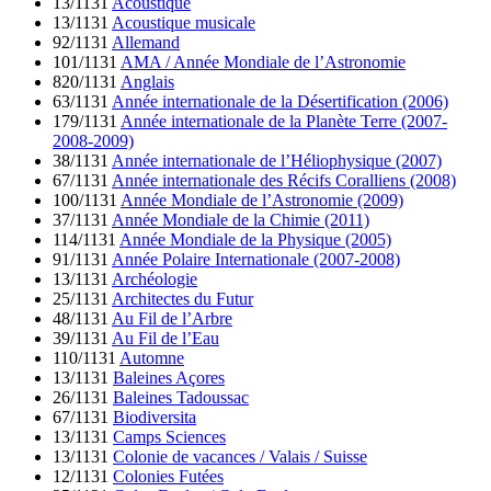
13/1131
Acoustique
13/1131
Acoustique musicale
92/1131
Allemand
101/1131
AMA / Année Mondiale de l’Astronomie
820/1131
Anglais
63/1131
Année internationale de la Désertification (2006)
179/1131
Année internationale de la Planète Terre (2007-
2008-2009)
38/1131
Année internationale de l’Héliophysique (2007)
67/1131
Année internationale des Récifs Coralliens (2008)
100/1131
Année Mondiale de l’Astronomie (2009)
37/1131
Année Mondiale de la Chimie (2011)
114/1131
Année Mondiale de la Physique (2005)
91/1131
Année Polaire Internationale (2007-2008)
13/1131
Archéologie
25/1131
Architectes du Futur
48/1131
Au Fil de l’Arbre
39/1131
Au Fil de l’Eau
110/1131
Automne
13/1131
Baleines Açores
26/1131
Baleines Tadoussac
67/1131
Biodiversita
13/1131
Camps Sciences
13/1131
Colonie de vacances / Valais / Suisse
12/1131
Colonies Futées