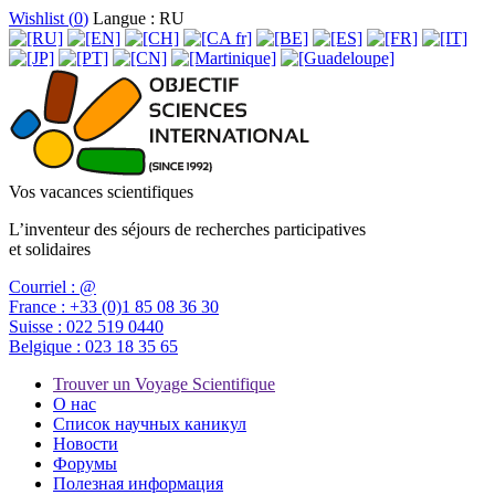
Wishlist (
0
)
Langue : RU
Vos vacances scientifiques
L’inventeur des séjours de recherches participatives
et solidaires
Courriel :
@
France :
+33 (0)1 85 08 36 30
Suisse :
022 519 0440
Belgique :
023 18 35 65
Trouver un Voyage Scientifique
О нас
Список научных каникул
Новости
Форумы
Полезная информация