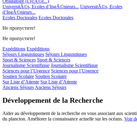
Obligatoire (LycÃ©e...)
UniversitÃ©s, Ecoles d’IngÃ©nieurs...
UniversitÃ©s, Ecoles
d’IngÃ©nieurs...
Ecoles Doctorales
Ecoles Doctorales
Не пропустите!
Не пропустите!
Expéditions
Expéditions
Séjours Linguistiques
Séjours Linguistiques
Sport & Sciences
Sport & Sciences
Journalisme Scientifique
Journalisme Scientifique
Sciences pour l’Urgence
Sciences pour l’Urgence
Soutien Scolaire
Soutien Scolaire
Sur Liste d’Attente
Sur Liste d’Attente
Anciens Séjours
Anciens Séjours
Développement de la Recherche
Aider au développement de la recherche en vous associant aux scientif
du plancton. Améliorer la connaissance actuelle sur les océans.
Voir de