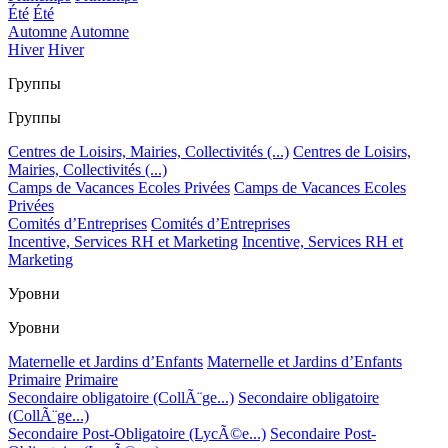
Été
Été
Automne
Automne
Hiver
Hiver
Группы
Группы
Centres de Loisirs, Mairies, Collectivités (...)
Centres de Loisirs,
Mairies, Collectivités (...)
Camps de Vacances Ecoles Privées
Camps de Vacances Ecoles
Privées
Comités d’Entreprises
Comités d’Entreprises
Incentive, Services RH et Marketing
Incentive, Services RH et
Marketing
Уровни
Уровни
Maternelle et Jardins d’Enfants
Maternelle et Jardins d’Enfants
Primaire
Primaire
Secondaire obligatoire (CollÃ¨ge...)
Secondaire obligatoire
(CollÃ¨ge...)
Secondaire Post-Obligatoire (LycÃ©e...)
Secondaire Post-