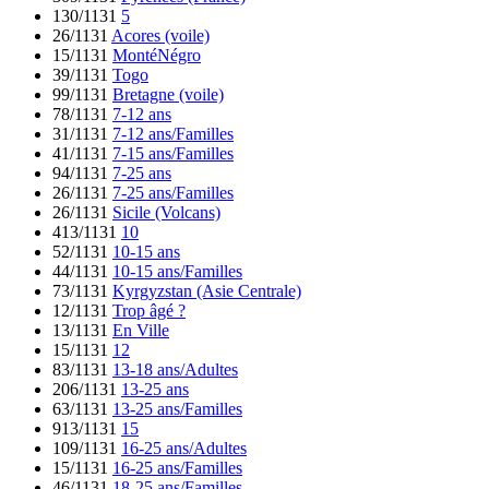
130/1131
5
26/1131
Acores (voile)
15/1131
MontéNégro
39/1131
Togo
99/1131
Bretagne (voile)
78/1131
7-12 ans
31/1131
7-12 ans/Familles
41/1131
7-15 ans/Familles
94/1131
7-25 ans
26/1131
7-25 ans/Familles
26/1131
Sicile (Volcans)
413/1131
10
52/1131
10-15 ans
44/1131
10-15 ans/Familles
73/1131
Kyrgyzstan (Asie Centrale)
12/1131
Trop âgé ?
13/1131
En Ville
15/1131
12
83/1131
13-18 ans/Adultes
206/1131
13-25 ans
63/1131
13-25 ans/Familles
913/1131
15
109/1131
16-25 ans/Adultes
15/1131
16-25 ans/Familles
46/1131
18-25 ans/Familles