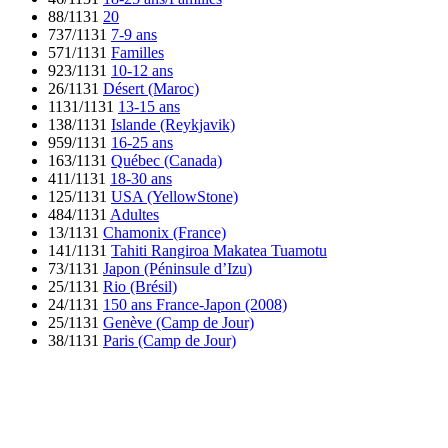
88/1131
20
737/1131
7-9 ans
571/1131
Familles
923/1131
10-12 ans
26/1131
Désert (Maroc)
1131/1131
13-15 ans
138/1131
Islande (Reykjavik)
959/1131
16-25 ans
163/1131
Québec (Canada)
411/1131
18-30 ans
125/1131
USA (YellowStone)
484/1131
Adultes
13/1131
Chamonix (France)
141/1131
Tahiti Rangiroa Makatea Tuamotu
73/1131
Japon (Péninsule d’Izu)
25/1131
Rio (Brésil)
24/1131
150 ans France-Japon (2008)
25/1131
Genève (Camp de Jour)
38/1131
Paris (Camp de Jour)