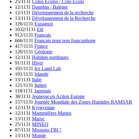
25/1131
Colos Ecolos / Colo Ecolo
12/1131
Dauphin / Baleine
12/1131
Développement de la recherche
13/1131
Développement de la Recherche
126/1131
Espagnol
1032/1131
Eté
912/1131
Français
666/1131
Français pour non francophone
417/1131
France
120/1131
Géologie
12/1131
Habitats nordiques
91/1131
Hiver
101/1131
Ice Land Lab
101/1131
Islande
13/1131
Italie
121/1131
Italien
118/1131
Japonais
38/1131
Jeunesse en Action Europe
157/1131
Journée Mondiale des Zones Humides RAMSAR
12/1131
Kyrgyzstan
12/1131
Mammifères Marins
13/1131
Maroc
25/1131
MINEO
87/1131
Missions FBI !
13/1131
Monde