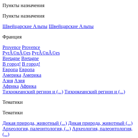
Пункты назначения
Пункты назначения
Швейцарские Альпы
Швейцарские Альпы
Франция
Provence
Provence
PyrÃ©nÃ©es
PyrÃ©nÃ©es
Bretagne
Bretagne
В город!
В город!
Европа
Европа
Америка
Америка
Азия
Азия
Африка
Африка
Тихоокеанский регион и (...)
Тихоокеанский регион и (...)
Тематики
Тематики
Дикая природа, животный (...)
Дикая природа, животный (...)
Археология, палеонтология, (...)
Археология, палеонтология,
(...)