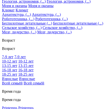
Геология, астрономия, (...)
Геология, астрономия, (...)
Моря и океаны
Моря и океаны
Климат
Климат
Архитектура, (...)
Архитектура, (...)
Робототехника, (...)
Робототехника, (...)
Беспилотные летательные (...)
Беспилотные летательные (...)
Сельское хозяйство, (...)
Сельское хозяйство, (...)
Мозг, лидерство, (...)
Мозг, лидерство, (...)
Возраст
Возраст
7-9 лет
7-9 лет
10-12 лет
10-12 лет
13-15 лет
13-15 лет
16-18 лет
16-18 лет
18-25 лет
18-25 лет
Взрослые
Взрослые
Всей семьёй
Всей семьёй
Время года
Время года
Printemps
Printemps