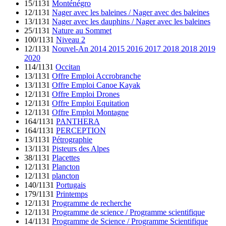
15/1131
Monténégro
12/1131
Nager avec les baleines / Nager avec des baleines
13/1131
Nager avec les dauphins / Nager avec les baleines
25/1131
Nature au Sommet
100/1131
Niveau 2
12/1131
Nouvel-An 2014 2015 2016 2017 2018 2018 2019
2020
114/1131
Occitan
13/1131
Offre Emploi Accrobranche
13/1131
Offre Emploi Canoe Kayak
12/1131
Offre Emploi Drones
12/1131
Offre Emploi Equitation
12/1131
Offre Emploi Montagne
164/1131
PANTHERA
164/1131
PERCEPTION
13/1131
Pétrographie
13/1131
Pisteurs des Alpes
38/1131
Placettes
12/1131
Plancton
12/1131
plancton
140/1131
Portugais
179/1131
Printemps
12/1131
Programme de recherche
12/1131
Programme de science / Programme scientifique
14/1131
Programme de Science / Programme Scientifique