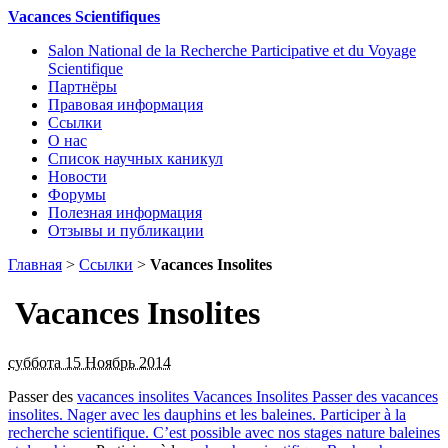
Vacances Scientifiques
Salon National de la Recherche Participative et du Voyage
Scientifique
Партнёры
Правовая информация
Ссылки
О нас
Список научных каникул
Новости
Форумы
Полезная информация
Отзывы и публикации
Главная
>
Ссылки
>
Vacances Insolites
Vacances Insolites
суббота 15 Ноябрь 2014
Passer des
vacances insolites
Vacances Insolites
Passer des vacances
insolites. Nager avec les dauphins et les baleines. Participer à la
recherche scientifique. C’est possible avec nos stages nature baleines