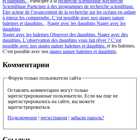
et dauphins.
. Participer à la
recherche scientifique
Recherche
Scientifique
Participer à des programmes de recherche scientifique.
Etre acteur de l’avancement de la recherche sur les océans en aidant
à mieux les comprendre. C’est possible avec nos stages nature
baleines et dauphins.
.
Nager avec les dauphins
Nager avec les
dauphins
Nager avec les baleines
Observer des dauphins. Nager avec des
dauphins. L’observation des dauphins vous fait rêver ? C’est
possible avec nos stages nature baleines et dauphins.
et les baleines.
C’est possible avec nos
stages nature baleines et dauphins
.
Комментарии
Форум только пользователи сайта
Оставлять комментарии могут только
зарегистрированные пользователи. Если вы еще не
зарегистрировались на сайте, вы можете
зарегистрироваться.
Подключение
|
регистрация
|
забыли пароль?
Ссылки