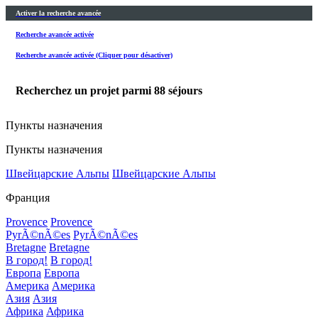
Activer la recherche avancée
Recherche avancée activée
Recherche avancée activée (Cliquer pour désactiver)
Recherchez un projet parmi
88
séjours
Пункты назначения
Пункты назначения
Швейцарские Альпы
Швейцарские Альпы
Франция
Provence
Provence
PyrÃ©nÃ©es
PyrÃ©nÃ©es
Bretagne
Bretagne
В город!
В город!
Европа
Европа
Америка
Америка
Азия
Азия
Африка
Африка