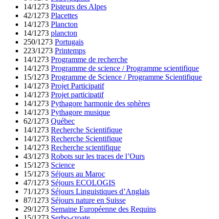
14/1273
Pisteurs des Alpes
42/1273
Placettes
14/1273
Plancton
14/1273
plancton
250/1273
Portugais
223/1273
Printemps
14/1273
Programme de recherche
14/1273
Programme de science / Programme scientifique
15/1273
Programme de Science / Programme Scientifique
14/1273
Projet Participatif
14/1273
Projet participatif
14/1273
Pythagore harmonie des sphères
14/1273
Pythagore musique
62/1273
Québec
14/1273
Recherche Scientifique
14/1273
Recherche Scientifique
14/1273
Recherche scientifique
43/1273
Robots sur les traces de l’Ours
15/1273
Science
15/1273
Séjours au Maroc
47/1273
Séjours ECOLOGIS
71/1273
Séjours Linguistiques d’Anglais
87/1273
Séjours nature en Suisse
29/1273
Semaine Européenne des Requins
15/1273
Serbo-croate