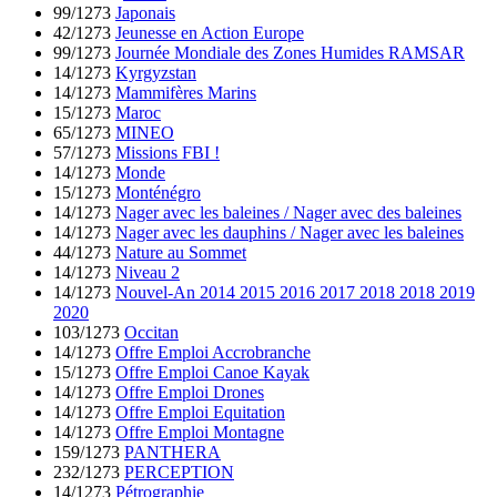
99/1273
Japonais
42/1273
Jeunesse en Action Europe
99/1273
Journée Mondiale des Zones Humides RAMSAR
14/1273
Kyrgyzstan
14/1273
Mammifères Marins
15/1273
Maroc
65/1273
MINEO
57/1273
Missions FBI !
14/1273
Monde
15/1273
Monténégro
14/1273
Nager avec les baleines / Nager avec des baleines
14/1273
Nager avec les dauphins / Nager avec les baleines
44/1273
Nature au Sommet
14/1273
Niveau 2
14/1273
Nouvel-An 2014 2015 2016 2017 2018 2018 2019
2020
103/1273
Occitan
14/1273
Offre Emploi Accrobranche
15/1273
Offre Emploi Canoe Kayak
14/1273
Offre Emploi Drones
14/1273
Offre Emploi Equitation
14/1273
Offre Emploi Montagne
159/1273
PANTHERA
232/1273
PERCEPTION
14/1273
Pétrographie