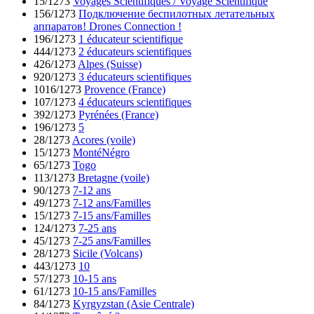
15/1273
Voyages Scientifiques / Voyage Scientifique
156/1273
Подключение беспилотных летательных
аппаратов! Drones Connection !
196/1273
1 éducateur scientifique
444/1273
2 éducateurs scientifiques
426/1273
Alpes (Suisse)
920/1273
3 éducateurs scientifiques
1016/1273
Provence (France)
107/1273
4 éducateurs scientifiques
392/1273
Pyrénées (France)
196/1273
5
28/1273
Acores (voile)
15/1273
MontéNégro
65/1273
Togo
113/1273
Bretagne (voile)
90/1273
7-12 ans
49/1273
7-12 ans/Familles
15/1273
7-15 ans/Familles
124/1273
7-25 ans
45/1273
7-25 ans/Familles
28/1273
Sicile (Volcans)
443/1273
10
57/1273
10-15 ans
61/1273
10-15 ans/Familles
84/1273
Kyrgyzstan (Asie Centrale)