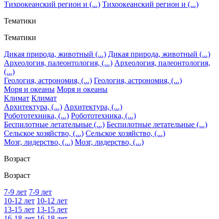
Тихоокеанский регион и (...)
Тихоокеанский регион и (...)
Тематики
Тематики
Дикая природа, животный (...)
Дикая природа, животный (...)
Археология, палеонтология, (...)
Археология, палеонтология,
(...)
Геология, астрономия, (...)
Геология, астрономия, (...)
Моря и океаны
Моря и океаны
Климат
Климат
Архитектура, (...)
Архитектура, (...)
Робототехника, (...)
Робототехника, (...)
Беспилотные летательные (...)
Беспилотные летательные (...)
Сельское хозяйство, (...)
Сельское хозяйство, (...)
Мозг, лидерство, (...)
Мозг, лидерство, (...)
Возраст
Возраст
7-9 лет
7-9 лет
10-12 лет
10-12 лет
13-15 лет
13-15 лет
16-18 лет
16-18 лет