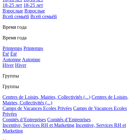
18-25 лет
18-25 лет
Взрослые
Взрослые
Всей семьёй
Всей семьёй
Время года
Время года
Printemps
Printemps
Été
Été
Automne
Automne
Hiver
Hiver
Группы
Группы
Centres de Loisirs, Mairies, Collectivités (...)
Centres de Loisirs,
Mairies, Collectivités (...)
Camps de Vacances Ecoles Privées
Camps de Vacances Ecoles
Privées
Comités d’Entreprises
Comités d’Entreprises
Incentive, Services RH et Marketing
Incentive, Services RH et
Marketing