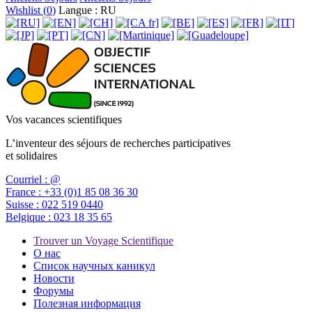
Wishlist (
0
)
Langue : RU
Vos vacances scientifiques
L’inventeur des séjours de recherches participatives
et solidaires
Courriel :
@
France :
+33 (0)1 85 08 36 30
Suisse :
022 519 0440
Belgique :
023 18 35 65
Trouver un Voyage Scientifique
О нас
Список научных каникул
Новости
Форумы
Полезная информация