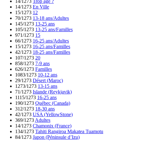
14/1273
Trop âgé ?
14/1273
En Ville
15/1273
12
70/1273
13-18 ans/Adultes
145/1273
13-25 ans
105/1273
13-25 ans/Familles
971/1273
15
66/1273
16-25 ans/Adultes
15/1273
16-25 ans/Familles
42/1273
18-25 ans/Familles
107/1273
20
858/1273
7-9 ans
626/1273
Familles
1083/1273
10-12 ans
29/1273
Désert (Maroc)
1273/1273
13-15 ans
71/1273
Islande (Reykjavik)
1115/1273
16-25 ans
190/1273
Québec (Canada)
312/1273
18-30 ans
42/1273
USA (YellowStone)
369/1273
Adultes
14/1273
Chamonix (France)
134/1273
Tahiti Rangiroa Makatea Tuamotu
84/1273
Japon (Péninsule d’Izu)