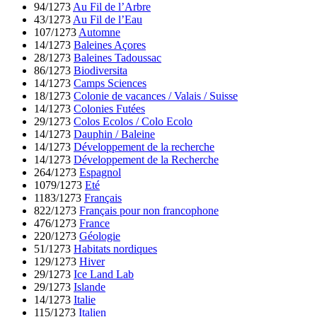
94/1273
Au Fil de l’Arbre
43/1273
Au Fil de l’Eau
107/1273
Automne
14/1273
Baleines Açores
28/1273
Baleines Tadoussac
86/1273
Biodiversita
14/1273
Camps Sciences
18/1273
Colonie de vacances / Valais / Suisse
14/1273
Colonies Futées
29/1273
Colos Ecolos / Colo Ecolo
14/1273
Dauphin / Baleine
14/1273
Développement de la recherche
14/1273
Développement de la Recherche
264/1273
Espagnol
1079/1273
Eté
1183/1273
Français
822/1273
Français pour non francophone
476/1273
France
220/1273
Géologie
51/1273
Habitats nordiques
129/1273
Hiver
29/1273
Ice Land Lab
29/1273
Islande
14/1273
Italie
115/1273
Italien