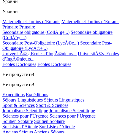
Уровни
Уровни
Maternelle et Jardins d’Enfants
Maternelle et Jardins d’Enfants
Primaire
Primaire
Secondaire obligatoire (CollÃ¨ge...)
Secondaire obligatoire
(CollÃ¨ge...)
Secondaire Post-Obligatoire (LycÃ©e...)
Secondaire Post-
Obligatoire (LycÃ©e...)
UniversitÃ©s, Ecoles d’IngÃ©nieurs...
UniversitÃ©s, Ecoles
d’IngÃ©nieurs...
Ecoles Doctorales
Ecoles Doctorales
Не пропустите!
Не пропустите!
Expéditions
Expéditions
Séjours Linguistiques
Séjours Linguistiques
Sport & Sciences
Sport & Sciences
Journalisme Scientifique
Journalisme Scientifique
Sciences pour l’Urgence
Sciences pour l’Urgence
Soutien Scolaire
Soutien Scolaire
Sur Liste d’Attente
Sur Liste d’Attente
Anciens Séjours
Anciens Séjours