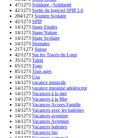
47/1273
Solidaire / Solidarité
42/1273
Sortie du logiciel SPIP 2.0
284/1273
Soutien Scolaire
42/1273
SPIP
14/1273
Stage Etudes
14/1273
Stage Nature
14/1273
Stage Scolaire
14/1273
Stomates
217/1273
Suisse
42/1273
Sur les Traces du Loup
35/1273
Tahiti
65/1273
Togo
85/1273
Tous ages
14/1273
Usa
14/1273
vacance musicale
14/1273
vacance musique adolescent
14/1273
Vacances à la mer
14/1273
Vacances à la Mer
14/1273
Vacances Açores Famille
14/1273
Vacances avec les baleines
14/1273
Vacances aventure
14/1273
Vacances Aventure
14/1273
Vacances baleines
14/1273
Vacances bio
14/1273
Vacances carnaval