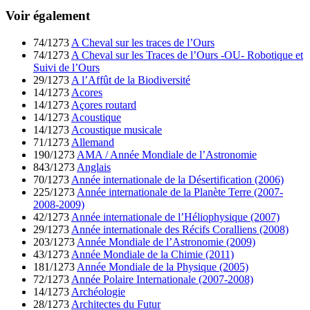
Voir également
74/1273
A Cheval sur les traces de l’Ours
74/1273
A Cheval sur les Traces de l’Ours -OU- Robotique et
Suivi de l’Ours
29/1273
A l’Affût de la Biodiversité
14/1273
Acores
14/1273
Açores routard
14/1273
Acoustique
14/1273
Acoustique musicale
71/1273
Allemand
190/1273
AMA / Année Mondiale de l’Astronomie
843/1273
Anglais
70/1273
Année internationale de la Désertification (2006)
225/1273
Année internationale de la Planète Terre (2007-
2008-2009)
42/1273
Année internationale de l’Héliophysique (2007)
29/1273
Année internationale des Récifs Coralliens (2008)
203/1273
Année Mondiale de l’Astronomie (2009)
43/1273
Année Mondiale de la Chimie (2011)
181/1273
Année Mondiale de la Physique (2005)
72/1273
Année Polaire Internationale (2007-2008)
14/1273
Archéologie
28/1273
Architectes du Futur