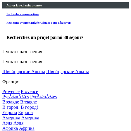
Activer la recherche avancée
Recherche avancée activée
Recherche avancée activée (Cliquer pour désactiver)
Recherchez un projet parmi
88
séjours
Пункты назначения
Пункты назначения
Швейцарские Альпы
Швейцарские Альпы
Франция
Provence
Provence
PyrÃ©nÃ©es
PyrÃ©nÃ©es
Bretagne
Bretagne
В город!
В город!
Европа
Европа
Америка
Америка
Азия
Азия
Африка
Африка