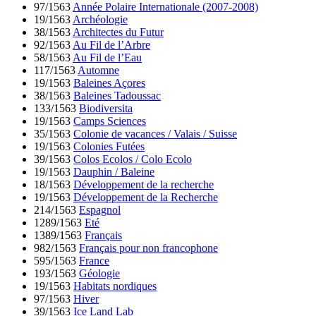
97/1563
Année Polaire Internationale (2007-2008)
19/1563
Archéologie
38/1563
Architectes du Futur
92/1563
Au Fil de l’Arbre
58/1563
Au Fil de l’Eau
117/1563
Automne
19/1563
Baleines Açores
38/1563
Baleines Tadoussac
133/1563
Biodiversita
19/1563
Camps Sciences
35/1563
Colonie de vacances / Valais / Suisse
19/1563
Colonies Futées
39/1563
Colos Ecolos / Colo Ecolo
19/1563
Dauphin / Baleine
18/1563
Développement de la recherche
19/1563
Développement de la Recherche
214/1563
Espagnol
1289/1563
Eté
1389/1563
Français
982/1563
Français pour non francophone
595/1563
France
193/1563
Géologie
19/1563
Habitats nordiques
97/1563
Hiver
39/1563
Ice Land Lab