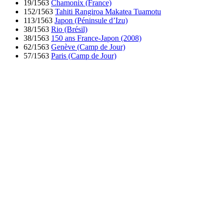
19/1563
Chamonix (France)
152/1563
Tahiti Rangiroa Makatea Tuamotu
113/1563
Japon (Péninsule d’Izu)
38/1563
Rio (Brésil)
38/1563
150 ans France-Japon (2008)
62/1563
Genève (Camp de Jour)
57/1563
Paris (Camp de Jour)