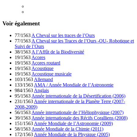
Voir également
77/1563
A Cheval sur les traces de l’Ours
77/1563
A Cheval sur les Traces de l’Ours -OU- Robotique et
Suivi de l’Ours
38/1563
A l’Affût de la Biodiversité
19/1563
Acores
19/1563
Açores routard
19/1563
Acoustique
19/1563
Acoustique musicale
103/1563
Allemand
133/1563
AMA / Année Mondiale de l’Astronomie
984/1563
Anglais
95/1563
Année internationale de la Désertification (2006)
231/1563
Année internationale de la Planète Terre (2007-
2008-2009)
56/1563
Année internationale de l’Héliophysique (2007)
39/1563
Année internationale des Récifs Coralliens (2008)
151/1563
Année Mondiale de l’Astronomie (2009)
58/1563
Année Mondiale de la Chimie (2011)
172/1563
Année Mondiale de la Physique (2005)