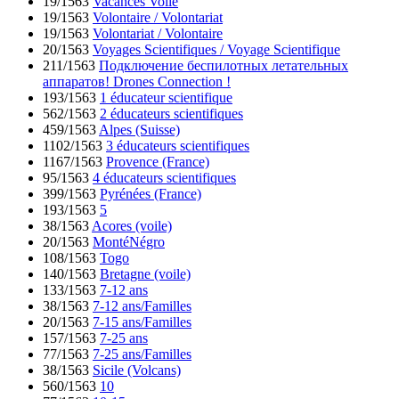
19/1563
Vacances Voile
19/1563
Volontaire / Volontariat
19/1563
Volontariat / Volontaire
20/1563
Voyages Scientifiques / Voyage Scientifique
211/1563
Подключение беспилотных летательных
аппаратов! Drones Connection !
193/1563
1 éducateur scientifique
562/1563
2 éducateurs scientifiques
459/1563
Alpes (Suisse)
1102/1563
3 éducateurs scientifiques
1167/1563
Provence (France)
95/1563
4 éducateurs scientifiques
399/1563
Pyrénées (France)
193/1563
5
38/1563
Acores (voile)
20/1563
MontéNégro
108/1563
Togo
140/1563
Bretagne (voile)
133/1563
7-12 ans
38/1563
7-12 ans/Familles
20/1563
7-15 ans/Familles
157/1563
7-25 ans
77/1563
7-25 ans/Familles
38/1563
Sicile (Volcans)
560/1563
10