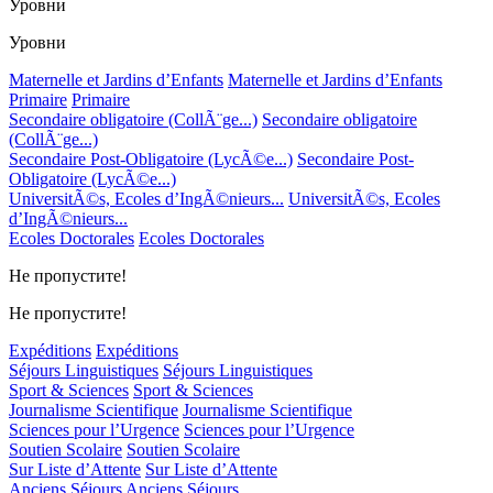
Уровни
Уровни
Maternelle et Jardins d’Enfants
Maternelle et Jardins d’Enfants
Primaire
Primaire
Secondaire obligatoire (CollÃ¨ge...)
Secondaire obligatoire
(CollÃ¨ge...)
Secondaire Post-Obligatoire (LycÃ©e...)
Secondaire Post-
Obligatoire (LycÃ©e...)
UniversitÃ©s, Ecoles d’IngÃ©nieurs...
UniversitÃ©s, Ecoles
d’IngÃ©nieurs...
Ecoles Doctorales
Ecoles Doctorales
Не пропустите!
Не пропустите!
Expéditions
Expéditions
Séjours Linguistiques
Séjours Linguistiques
Sport & Sciences
Sport & Sciences
Journalisme Scientifique
Journalisme Scientifique
Sciences pour l’Urgence
Sciences pour l’Urgence
Soutien Scolaire
Soutien Scolaire
Sur Liste d’Attente
Sur Liste d’Attente
Anciens Séjours
Anciens Séjours