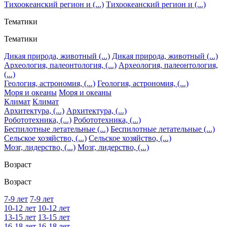
Тихоокеанский регион и (...)
Тихоокеанский регион и (...)
Тематики
Тематики
Дикая природа, животный (...)
Дикая природа, животный (...)
Археология, палеонтология, (...)
Археология, палеонтология,
(...)
Геология, астрономия, (...)
Геология, астрономия, (...)
Моря и океаны
Моря и океаны
Климат
Климат
Архитектура, (...)
Архитектура, (...)
Робототехника, (...)
Робототехника, (...)
Беспилотные летательные (...)
Беспилотные летательные (...)
Сельское хозяйство, (...)
Сельское хозяйство, (...)
Мозг, лидерство, (...)
Мозг, лидерство, (...)
Возраст
Возраст
7-9 лет
7-9 лет
10-12 лет
10-12 лет
13-15 лет
13-15 лет
16-18 лет
16-18 лет