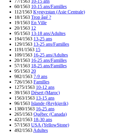
77/1563
10-15 ans
60/1563
10-15 ans/Familles
112/1563
Kyrgyzstan (Asie Centrale)
18/1563
Trop âgé ?
19/1563
En Ville
20/1563
12
95/1563
13-18 ans/Adultes
194/1563
13-25 ans
129/1563
13-25 ans/Familles
1191/1563
15
109/1563
16-25 ans/Adultes
20/1563
16-25 ans/Familles
57/1563
18-25 ans/Familles
95/1563
20
982/1563
7-9 ans
726/1563
Familles
1275/1563
10-12 ans
39/1563
Désert (Maroc)
1563/1563
13-15 ans
96/1563
Islande (Reykjavik)
1380/1563
16-25 ans
265/1563
Québec (Canada)
422/1563
18-30 ans
57/1563
USA (YellowStone)
492/1563
Adultes