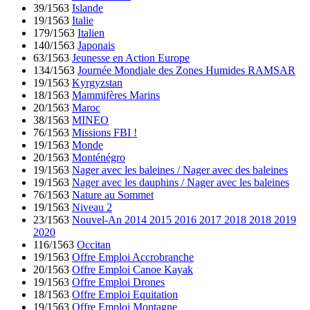
39/1563
Islande
19/1563
Italie
179/1563
Italien
140/1563
Japonais
63/1563
Jeunesse en Action Europe
134/1563
Journée Mondiale des Zones Humides RAMSAR
19/1563
Kyrgyzstan
18/1563
Mammifères Marins
20/1563
Maroc
38/1563
MINEO
76/1563
Missions FBI !
19/1563
Monde
20/1563
Monténégro
19/1563
Nager avec les baleines / Nager avec des baleines
19/1563
Nager avec les dauphins / Nager avec les baleines
76/1563
Nature au Sommet
19/1563
Niveau 2
23/1563
Nouvel-An 2014 2015 2016 2017 2018 2018 2019
2020
116/1563
Occitan
19/1563
Offre Emploi Accrobranche
20/1563
Offre Emploi Canoe Kayak
19/1563
Offre Emploi Drones
18/1563
Offre Emploi Equitation
19/1563
Offre Emploi Montagne