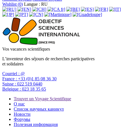
Wishlist (
0
)
Langue : RU
Vos vacances scientifiques
L’inventeur des séjours de recherches participatives
et solidaires
Courriel :
@
France :
+33 (0)1 85 08 36 30
Suisse :
022 519 0440
Belgique :
023 18 35 65
Trouver un Voyage Scientifique
О нас
Список научных каникул
Новости
Форумы
Полезная информация