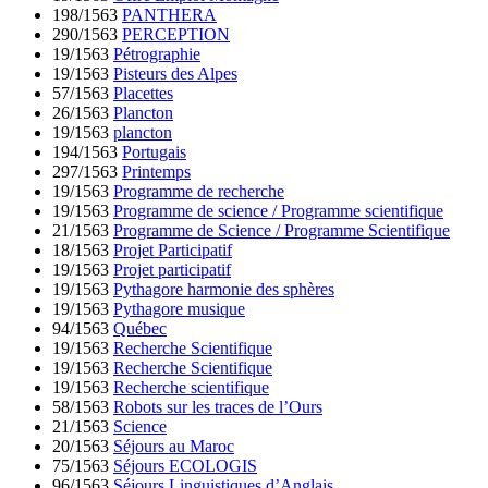
198/1563
PANTHERA
290/1563
PERCEPTION
19/1563
Pétrographie
19/1563
Pisteurs des Alpes
57/1563
Placettes
26/1563
Plancton
19/1563
plancton
194/1563
Portugais
297/1563
Printemps
19/1563
Programme de recherche
19/1563
Programme de science / Programme scientifique
21/1563
Programme de Science / Programme Scientifique
18/1563
Projet Participatif
19/1563
Projet participatif
19/1563
Pythagore harmonie des sphères
19/1563
Pythagore musique
94/1563
Québec
19/1563
Recherche Scientifique
19/1563
Recherche Scientifique
19/1563
Recherche scientifique
58/1563
Robots sur les traces de l’Ours
21/1563
Science
20/1563
Séjours au Maroc
75/1563
Séjours ECOLOGIS
96/1563
Séjours Linguistiques d’Anglais