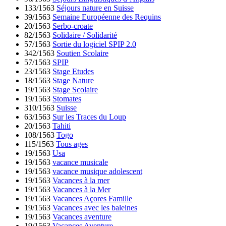
133/1563
Séjours nature en Suisse
39/1563
Semaine Européenne des Requins
20/1563
Serbo-croate
82/1563
Solidaire / Solidarité
57/1563
Sortie du logiciel SPIP 2.0
342/1563
Soutien Scolaire
57/1563
SPIP
23/1563
Stage Etudes
18/1563
Stage Nature
19/1563
Stage Scolaire
19/1563
Stomates
310/1563
Suisse
63/1563
Sur les Traces du Loup
20/1563
Tahiti
108/1563
Togo
115/1563
Tous ages
19/1563
Usa
19/1563
vacance musicale
19/1563
vacance musique adolescent
19/1563
Vacances à la mer
19/1563
Vacances à la Mer
19/1563
Vacances Açores Famille
19/1563
Vacances avec les baleines
19/1563
Vacances aventure
19/1563
Vacances Aventure