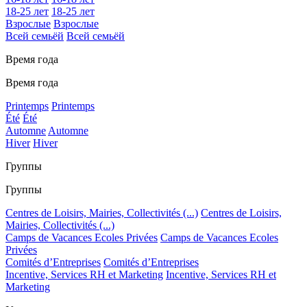
18-25 лет
18-25 лет
Взрослые
Взрослые
Всей семьёй
Всей семьёй
Время года
Время года
Printemps
Printemps
Été
Été
Automne
Automne
Hiver
Hiver
Группы
Группы
Centres de Loisirs, Mairies, Collectivités (...)
Centres de Loisirs,
Mairies, Collectivités (...)
Camps de Vacances Ecoles Privées
Camps de Vacances Ecoles
Privées
Comités d’Entreprises
Comités d’Entreprises
Incentive, Services RH et Marketing
Incentive, Services RH et
Marketing