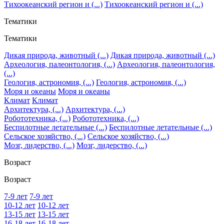
Тихоокеанский регион и (...)
Тихоокеанский регион и (...)
Тематики
Тематики
Дикая природа, животный (...)
Дикая природа, животный (...)
Археология, палеонтология, (...)
Археология, палеонтология,
(...)
Геология, астрономия, (...)
Геология, астрономия, (...)
Моря и океаны
Моря и океаны
Климат
Климат
Архитектура, (...)
Архитектура, (...)
Робототехника, (...)
Робототехника, (...)
Беспилотные летательные (...)
Беспилотные летательные (...)
Сельское хозяйство, (...)
Сельское хозяйство, (...)
Мозг, лидерство, (...)
Мозг, лидерство, (...)
Возраст
Возраст
7-9 лет
7-9 лет
10-12 лет
10-12 лет
13-15 лет
13-15 лет
16-18 лет
16-18 лет