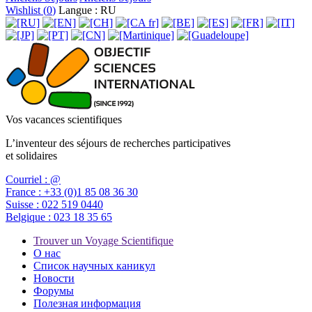
Wishlist (
0
)
Langue : RU
Vos vacances scientifiques
L’inventeur des séjours de recherches participatives
et solidaires
Courriel :
@
France :
+33 (0)1 85 08 36 30
Suisse :
022 519 0440
Belgique :
023 18 35 65
Trouver un Voyage Scientifique
О нас
Список научных каникул
Новости
Форумы
Полезная информация