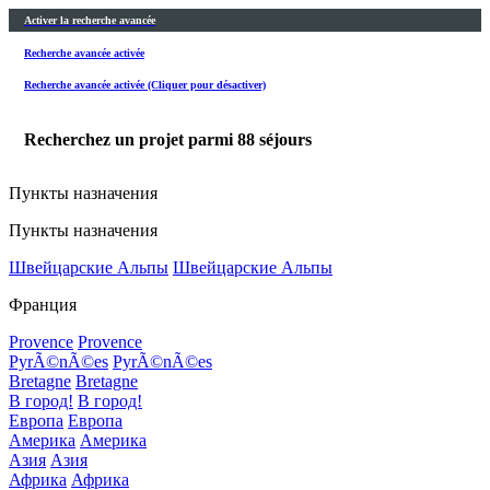
Activer la recherche avancée
Recherche avancée activée
Recherche avancée activée (Cliquer pour désactiver)
Recherchez un projet parmi
88
séjours
Пункты назначения
Пункты назначения
Швейцарские Альпы
Швейцарские Альпы
Франция
Provence
Provence
PyrÃ©nÃ©es
PyrÃ©nÃ©es
Bretagne
Bretagne
В город!
В город!
Европа
Европа
Америка
Америка
Азия
Азия
Африка
Африка