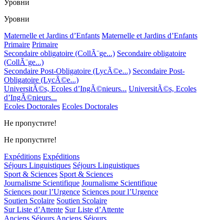
Уровни
Уровни
Maternelle et Jardins d’Enfants
Maternelle et Jardins d’Enfants
Primaire
Primaire
Secondaire obligatoire (CollÃ¨ge...)
Secondaire obligatoire
(CollÃ¨ge...)
Secondaire Post-Obligatoire (LycÃ©e...)
Secondaire Post-
Obligatoire (LycÃ©e...)
UniversitÃ©s, Ecoles d’IngÃ©nieurs...
UniversitÃ©s, Ecoles
d’IngÃ©nieurs...
Ecoles Doctorales
Ecoles Doctorales
Не пропустите!
Не пропустите!
Expéditions
Expéditions
Séjours Linguistiques
Séjours Linguistiques
Sport & Sciences
Sport & Sciences
Journalisme Scientifique
Journalisme Scientifique
Sciences pour l’Urgence
Sciences pour l’Urgence
Soutien Scolaire
Soutien Scolaire
Sur Liste d’Attente
Sur Liste d’Attente
Anciens Séjours
Anciens Séjours