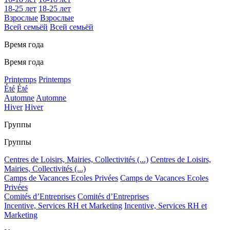
18-25 лет
18-25 лет
Взрослые
Взрослые
Всей семьёй
Всей семьёй
Время года
Время года
Printemps
Printemps
Été
Été
Automne
Automne
Hiver
Hiver
Группы
Группы
Centres de Loisirs, Mairies, Collectivités (...)
Centres de Loisirs,
Mairies, Collectivités (...)
Camps de Vacances Ecoles Privées
Camps de Vacances Ecoles
Privées
Comités d’Entreprises
Comités d’Entreprises
Incentive, Services RH et Marketing
Incentive, Services RH et
Marketing