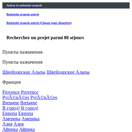
Activer la recherche avancée
Recherche avancée activée
Recherche avancée activée (Cliquer pour désactiver)
Recherchez un projet parmi
88
séjours
Пункты назначения
Пункты назначения
Швейцарские Альпы
Швейцарские Альпы
Франция
Provence
Provence
PyrÃ©nÃ©es
PyrÃ©nÃ©es
Bretagne
Bretagne
В город!
В город!
Европа
Европа
Америка
Америка
Азия
Азия
Африка
Африка