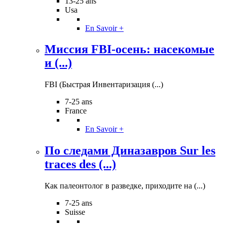
13-25 ans
Usa
En Savoir +
Миссия FBI-осень: насекомые
и (...)
FBI (Быстрая Инвентаризация (...)
7-25 ans
France
En Savoir +
По следами Диназавров Sur les
traces des (...)
Как палеонтолог в разведке, приходите на (...)
7-25 ans
Suisse