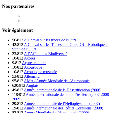
Nos partenaires
Voir également
56/812
A Cheval sur les traces de l’Ours
42/812
A Cheval sur les Traces de l’Ours -OU- Robotique et
Suivi de l’Ours
23/812
A l’Affût de la Biodiversité
10/812
Acores
9/812
Açores routard
10/812
Acoustique
10/812
Acoustique musicale
53/812
Allemand
95/812
AMA / Année Mondiale de l’Astronomie
620/812
Anglais
49/812
Année internationale de la Désertification (2006)
118/812
Année internationale de la Planète Terre (2007-2008-
2009)
29/812
Année internationale de l’Héliophysique (2007)
19/812
Année internationale des Récifs Coralliens (2008)
83/812
Année Mondiale de l’Astronomie (2009)