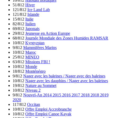
10/812
Habitats nordiques
51/812
Hiver
121/812
Ice Land Lab
121/812
Islande
15/812
Italie
82/812
Italien
69/812
Japonais
29/812
Jeunesse en Action Europe
68/812
Journée Mondiale des Zones Humides RAMSAR
10/812
Kyrgyzstan
9/812
Mammifères Marins
10/812
Maroc
25/812
MINEO
63/812
Missions FBI !
10/812
Monde
18/812
Monténégro
9/812
Nager avec les baleines / Nager avec des baleines
10/812
Nager avec les dauphins / Nager avec les baleines
19/812
Nature au Sommet
10/812
Niveau 2
9/812
Nouvel-An 2014 2015 2016 2017 2018 2018 2019
2020
117/812
Occitan
10/812
Offre Emploi Accrobranche
10/812
Offre Emploi Canoe Kayak