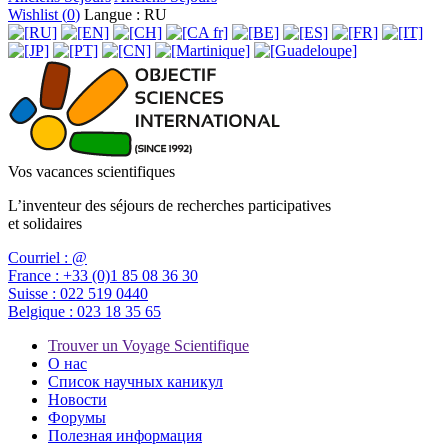
Wishlist (
0
)
Langue : RU
Vos vacances scientifiques
L’inventeur des séjours de recherches participatives
et solidaires
Courriel :
@
France :
+33 (0)1 85 08 36 30
Suisse :
022 519 0440
Belgique :
023 18 35 65
Trouver un Voyage Scientifique
О нас
Список научных каникул
Новости
Форумы
Полезная информация