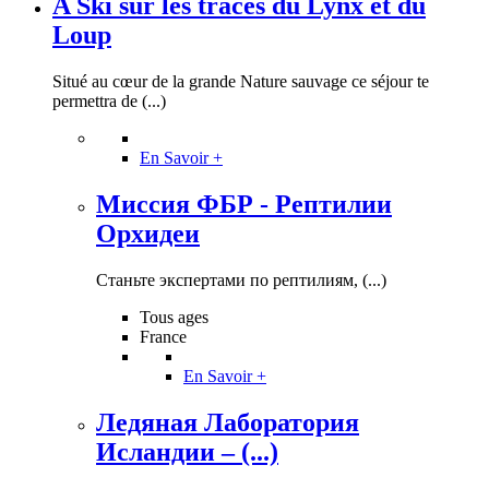
A Ski sur les traces du Lynx et du
Loup
Situé au cœur de la grande Nature sauvage ce séjour te
permettra de (...)
En Savoir +
Миссия ФБР - Рептилии
Орхидеи
Станьте экспертами по рептилиям, (...)
Tous ages
France
En Savoir +
Ледяная Лаборатория
Исландии – (...)