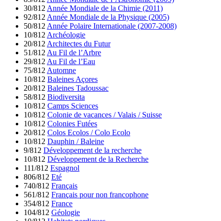
30/812
Année Mondiale de la Chimie (2011)
92/812
Année Mondiale de la Physique (2005)
50/812
Année Polaire Internationale (2007-2008)
10/812
Archéologie
20/812
Architectes du Futur
51/812
Au Fil de l’Arbre
29/812
Au Fil de l’Eau
75/812
Automne
10/812
Baleines Açores
20/812
Baleines Tadoussac
58/812
Biodiversita
10/812
Camps Sciences
10/812
Colonie de vacances / Valais / Suisse
10/812
Colonies Futées
20/812
Colos Ecolos / Colo Ecolo
10/812
Dauphin / Baleine
9/812
Développement de la recherche
10/812
Développement de la Recherche
111/812
Espagnol
806/812
Eté
740/812
Français
561/812
Français pour non francophone
354/812
France
104/812
Géologie