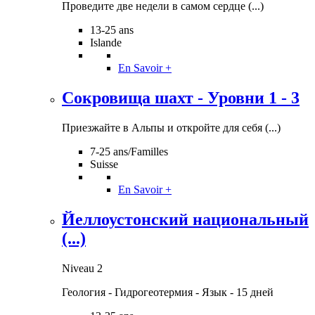
Проведите две недели в самом сердце (...)
13-25 ans
Islande
En Savoir +
Сокровища шахт - Уровни 1 - 3
Приезжайте в Альпы и откройте для себя (...)
7-25 ans/Familles
Suisse
En Savoir +
Йеллоустонcкий национальный
(...)
Niveau 2
Геология - Гидрогеотермия - Язык - 15 дней