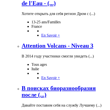
de l'Eau - (...)
Хотите открыть для себя регион Дром с (...)
13-25 ans/Familles
France
En Savoir +
Attention Volcans - Niveau 3
В 2014 году участники смогли увидеть (...)
Tous ages
Italie
En Savoir +
В поисках биоразнообразия
после (...)
Давайте поставим себя на службу Лучшему (...)