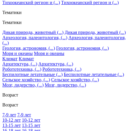
Тихоокеанский регион и (...)
Тихоокеанский регион и (...)
Тематики
Тематики
Дикая природа, животный (...)
Дикая природа, животный (...)
Археология, палеонтология, (...)
Археология, палеонтология,
(...)
Геология, астрономия, (...)
Геология, астрономия, (...)
Моря и океаны
Моря и океаны
Климат
Климат
Архитектура, (...)
Архитектура, (...)
Робототехника, (...)
Робототехника, (...)
Беспилотные летательные (...)
Беспилотные летательные (...)
Сельское хозяйство, (...)
Сельское хозяйство, (...)
Мозг, лидерство, (...)
Мозг, лидерство, (...)
Возраст
Возраст
7-9 лет
7-9 лет
10-12 лет
10-12 лет
13-15 лет
13-15 лет
16-18 лет
16-18 лет