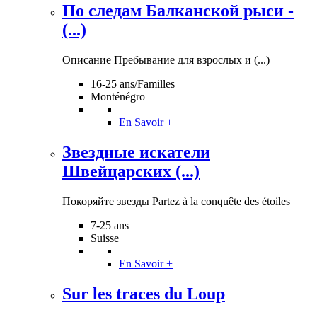
По следам Балканской рыси -
(...)
Описание Пребывание для взрослых и (...)
16-25 ans/Familles
Monténégro
En Savoir +
Звездные искатели
Швейцарских (...)
Покоряйте звезды Partez à la conquête des étoiles
7-25 ans
Suisse
En Savoir +
Sur les traces du Loup