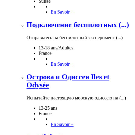
Suisse
En Savoir +
Подключение беспилотных (...)
Отправьтесь на беспилотный эксперимент (...)
13-18 ans/Adultes
France
En Savoir +
Острова и Одиссея Iles et
Odysée
Испытайте настоящую морскую одиссею на (...)
13-25 ans
France
En Savoir +