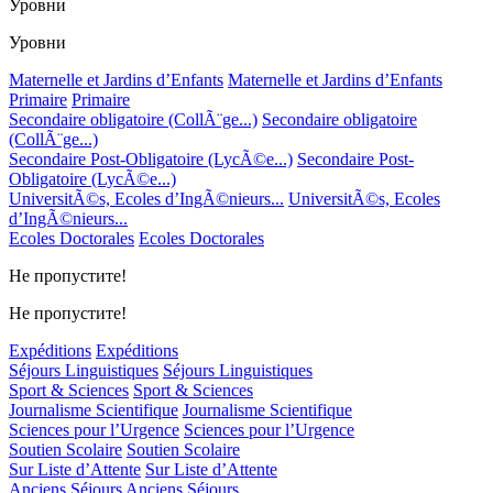
Уровни
Уровни
Maternelle et Jardins d’Enfants
Maternelle et Jardins d’Enfants
Primaire
Primaire
Secondaire obligatoire (CollÃ¨ge...)
Secondaire obligatoire
(CollÃ¨ge...)
Secondaire Post-Obligatoire (LycÃ©e...)
Secondaire Post-
Obligatoire (LycÃ©e...)
UniversitÃ©s, Ecoles d’IngÃ©nieurs...
UniversitÃ©s, Ecoles
d’IngÃ©nieurs...
Ecoles Doctorales
Ecoles Doctorales
Не пропустите!
Не пропустите!
Expéditions
Expéditions
Séjours Linguistiques
Séjours Linguistiques
Sport & Sciences
Sport & Sciences
Journalisme Scientifique
Journalisme Scientifique
Sciences pour l’Urgence
Sciences pour l’Urgence
Soutien Scolaire
Soutien Scolaire
Sur Liste d’Attente
Sur Liste d’Attente
Anciens Séjours
Anciens Séjours