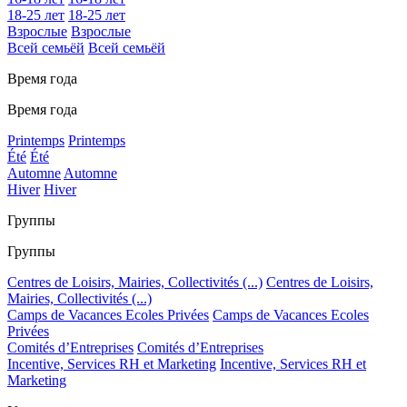
18-25 лет
18-25 лет
Взрослые
Взрослые
Всей семьёй
Всей семьёй
Время года
Время года
Printemps
Printemps
Été
Été
Automne
Automne
Hiver
Hiver
Группы
Группы
Centres de Loisirs, Mairies, Collectivités (...)
Centres de Loisirs,
Mairies, Collectivités (...)
Camps de Vacances Ecoles Privées
Camps de Vacances Ecoles
Privées
Comités d’Entreprises
Comités d’Entreprises
Incentive, Services RH et Marketing
Incentive, Services RH et
Marketing