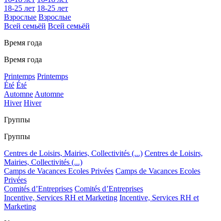
18-25 лет
18-25 лет
Взрослые
Взрослые
Всей семьёй
Всей семьёй
Время года
Время года
Printemps
Printemps
Été
Été
Automne
Automne
Hiver
Hiver
Группы
Группы
Centres de Loisirs, Mairies, Collectivités (...)
Centres de Loisirs,
Mairies, Collectivités (...)
Camps de Vacances Ecoles Privées
Camps de Vacances Ecoles
Privées
Comités d’Entreprises
Comités d’Entreprises
Incentive, Services RH et Marketing
Incentive, Services RH et
Marketing