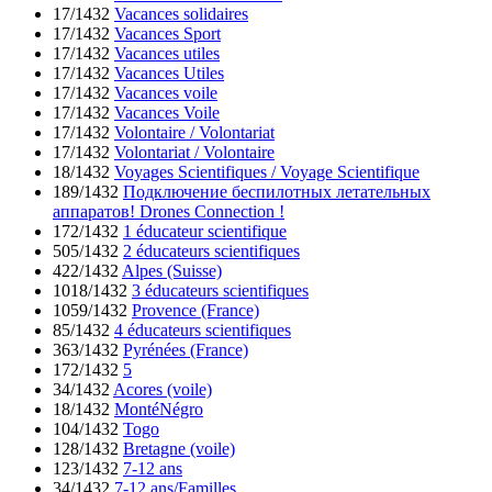
17/1432
Vacances solidaires
17/1432
Vacances Sport
17/1432
Vacances utiles
17/1432
Vacances Utiles
17/1432
Vacances voile
17/1432
Vacances Voile
17/1432
Volontaire / Volontariat
17/1432
Volontariat / Volontaire
18/1432
Voyages Scientifiques / Voyage Scientifique
189/1432
Подключение беспилотных летательных
аппаратов! Drones Connection !
172/1432
1 éducateur scientifique
505/1432
2 éducateurs scientifiques
422/1432
Alpes (Suisse)
1018/1432
3 éducateurs scientifiques
1059/1432
Provence (France)
85/1432
4 éducateurs scientifiques
363/1432
Pyrénées (France)
172/1432
5
34/1432
Acores (voile)
18/1432
MontéNégro
104/1432
Togo
128/1432
Bretagne (voile)
123/1432
7-12 ans
34/1432
7-12 ans/Familles