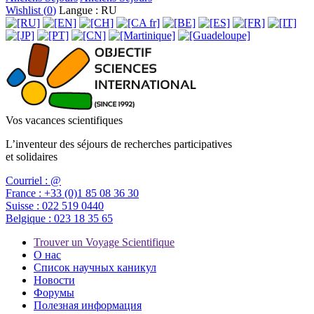
Wishlist (
0
)
Langue : RU
Vos vacances scientifiques
L’inventeur des séjours de recherches participatives
et solidaires
Courriel :
@
France :
+33 (0)1 85 08 36 30
Suisse :
022 519 0440
Belgique :
023 18 35 65
Trouver un Voyage Scientifique
О нас
Список научных каникул
Новости
Форумы
Полезная информация