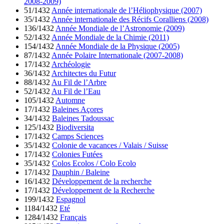
2008-2009)
51/1432
Année internationale de l’Héliophysique (2007)
35/1432
Année internationale des Récifs Coralliens (2008)
136/1432
Année Mondiale de l’Astronomie (2009)
52/1432
Année Mondiale de la Chimie (2011)
154/1432
Année Mondiale de la Physique (2005)
87/1432
Année Polaire Internationale (2007-2008)
17/1432
Archéologie
36/1432
Architectes du Futur
88/1432
Au Fil de l’Arbre
52/1432
Au Fil de l’Eau
105/1432
Automne
17/1432
Baleines Açores
34/1432
Baleines Tadoussac
125/1432
Biodiversita
17/1432
Camps Sciences
35/1432
Colonie de vacances / Valais / Suisse
17/1432
Colonies Futées
35/1432
Colos Ecolos / Colo Ecolo
17/1432
Dauphin / Baleine
16/1432
Développement de la recherche
17/1432
Développement de la Recherche
199/1432
Espagnol
1184/1432
Eté
1284/1432
Français