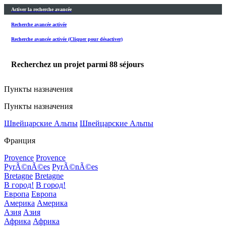
Activer la recherche avancée
Recherche avancée activée
Recherche avancée activée (Cliquer pour désactiver)
Recherchez un projet parmi
88
séjours
Пункты назначения
Пункты назначения
Швейцарские Альпы
Швейцарские Альпы
Франция
Provence
Provence
PyrÃ©nÃ©es
PyrÃ©nÃ©es
Bretagne
Bretagne
В город!
В город!
Европа
Европа
Америка
Америка
Азия
Азия
Африка
Африка