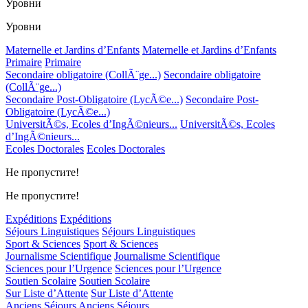
Уровни
Уровни
Maternelle et Jardins d’Enfants
Maternelle et Jardins d’Enfants
Primaire
Primaire
Secondaire obligatoire (CollÃ¨ge...)
Secondaire obligatoire
(CollÃ¨ge...)
Secondaire Post-Obligatoire (LycÃ©e...)
Secondaire Post-
Obligatoire (LycÃ©e...)
UniversitÃ©s, Ecoles d’IngÃ©nieurs...
UniversitÃ©s, Ecoles
d’IngÃ©nieurs...
Ecoles Doctorales
Ecoles Doctorales
Не пропустите!
Не пропустите!
Expéditions
Expéditions
Séjours Linguistiques
Séjours Linguistiques
Sport & Sciences
Sport & Sciences
Journalisme Scientifique
Journalisme Scientifique
Sciences pour l’Urgence
Sciences pour l’Urgence
Soutien Scolaire
Soutien Scolaire
Sur Liste d’Attente
Sur Liste d’Attente
Anciens Séjours
Anciens Séjours