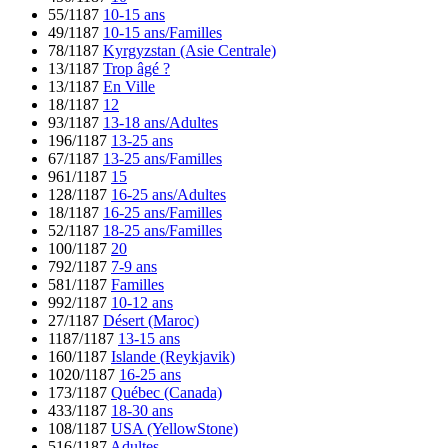
55/1187
10-15 ans
49/1187
10-15 ans/Familles
78/1187
Kyrgyzstan (Asie Centrale)
13/1187
Trop âgé ?
13/1187
En Ville
18/1187
12
93/1187
13-18 ans/Adultes
196/1187
13-25 ans
67/1187
13-25 ans/Familles
961/1187
15
128/1187
16-25 ans/Adultes
18/1187
16-25 ans/Familles
52/1187
18-25 ans/Familles
100/1187
20
792/1187
7-9 ans
581/1187
Familles
992/1187
10-12 ans
27/1187
Désert (Maroc)
1187/1187
13-15 ans
160/1187
Islande (Reykjavik)
1020/1187
16-25 ans
173/1187
Québec (Canada)
433/1187
18-30 ans
108/1187
USA (YellowStone)
516/1187
Adultes