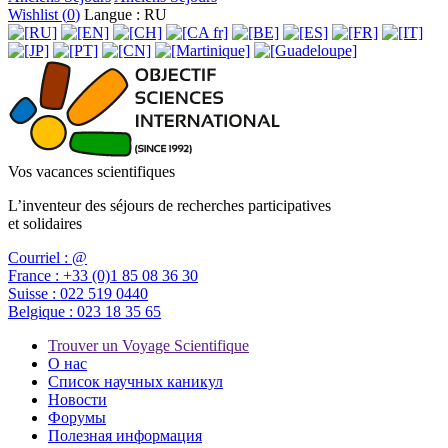
Wishlist (
0
)
Langue : RU
Vos vacances scientifiques
L’inventeur des séjours de recherches participatives
et solidaires
Courriel :
@
France :
+33 (0)1 85 08 36 30
Suisse :
022 519 0440
Belgique :
023 18 35 65
Trouver un Voyage Scientifique
О нас
Список научных каникул
Новости
Форумы
Полезная информация