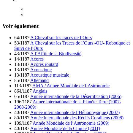
Voir également
64/1187
A Cheval sur les traces de l’Ours
53/1187
A Cheval sur les Traces de l’Ours -OU- Robotique et
Suivi de l’Ours
43/1187
A l’Affût de la Biodiversité
14/1187
Acores
13/1187
Açores routard
13/1187
Acoustique
13/1187
Acoustique musicale
85/1187
Allemand
113/1187
AMA / Année Mondiale de l’Astronomie
864/1187
Anglais
65/1187
Année internationale de la Désertification (2006)
196/1187
Année internationale de la Planète Terre (2007-
2008-2009)
40/1187
Année internationale de l’Héliophysique (2007)
80/1187
Année internationale des Récifs Coralliens (2008)
109/1187
Année Mondiale de l’Astronomie (2009)
40/1187
Année Mondiale de la Chimie (2011)