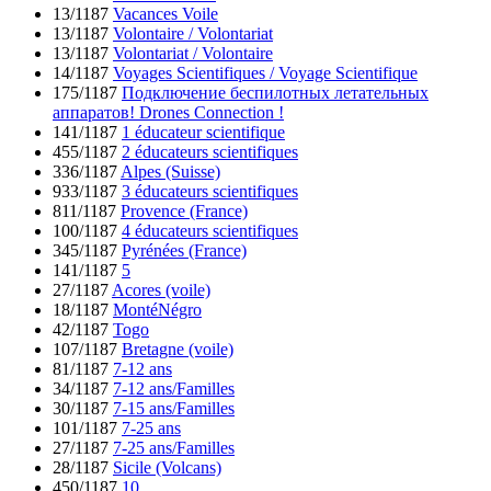
13/1187
Vacances Voile
13/1187
Volontaire / Volontariat
13/1187
Volontariat / Volontaire
14/1187
Voyages Scientifiques / Voyage Scientifique
175/1187
Подключение беспилотных летательных
аппаратов! Drones Connection !
141/1187
1 éducateur scientifique
455/1187
2 éducateurs scientifiques
336/1187
Alpes (Suisse)
933/1187
3 éducateurs scientifiques
811/1187
Provence (France)
100/1187
4 éducateurs scientifiques
345/1187
Pyrénées (France)
141/1187
5
27/1187
Acores (voile)
18/1187
MontéNégro
42/1187
Togo
107/1187
Bretagne (voile)
81/1187
7-12 ans
34/1187
7-12 ans/Familles
30/1187
7-15 ans/Familles
101/1187
7-25 ans
27/1187
7-25 ans/Familles
28/1187
Sicile (Volcans)
450/1187
10