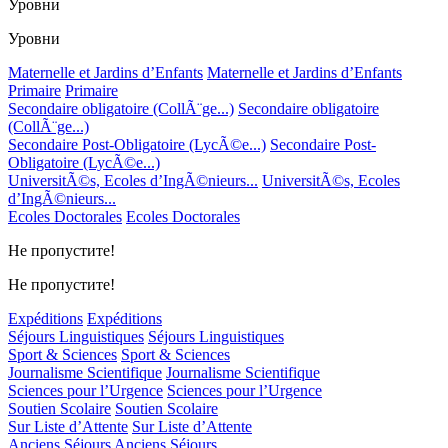
Уровни
Уровни
Maternelle et Jardins d’Enfants
Maternelle et Jardins d’Enfants
Primaire
Primaire
Secondaire obligatoire (CollÃ¨ge...)
Secondaire obligatoire
(CollÃ¨ge...)
Secondaire Post-Obligatoire (LycÃ©e...)
Secondaire Post-
Obligatoire (LycÃ©e...)
UniversitÃ©s, Ecoles d’IngÃ©nieurs...
UniversitÃ©s, Ecoles
d’IngÃ©nieurs...
Ecoles Doctorales
Ecoles Doctorales
Не пропустите!
Не пропустите!
Expéditions
Expéditions
Séjours Linguistiques
Séjours Linguistiques
Sport & Sciences
Sport & Sciences
Journalisme Scientifique
Journalisme Scientifique
Sciences pour l’Urgence
Sciences pour l’Urgence
Soutien Scolaire
Soutien Scolaire
Sur Liste d’Attente
Sur Liste d’Attente
Anciens Séjours
Anciens Séjours