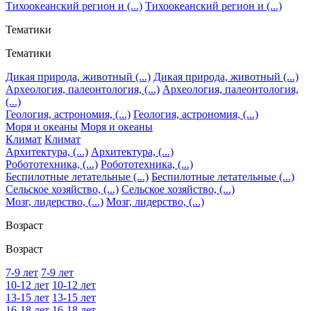
Тихоокеанский регион и (...)
Тихоокеанский регион и (...)
Тематики
Тематики
Дикая природа, животный (...)
Дикая природа, животный (...)
Археология, палеонтология, (...)
Археология, палеонтология,
(...)
Геология, астрономия, (...)
Геология, астрономия, (...)
Моря и океаны
Моря и океаны
Климат
Климат
Архитектура, (...)
Архитектура, (...)
Робототехника, (...)
Робототехника, (...)
Беспилотные летательные (...)
Беспилотные летательные (...)
Сельское хозяйство, (...)
Сельское хозяйство, (...)
Мозг, лидерство, (...)
Мозг, лидерство, (...)
Возраст
Возраст
7-9 лет
7-9 лет
10-12 лет
10-12 лет
13-15 лет
13-15 лет
16-18 лет
16-18 лет