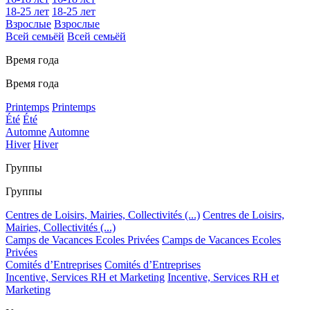
18-25 лет
18-25 лет
Взрослые
Взрослые
Всей семьёй
Всей семьёй
Время года
Время года
Printemps
Printemps
Été
Été
Automne
Automne
Hiver
Hiver
Группы
Группы
Centres de Loisirs, Mairies, Collectivités (...)
Centres de Loisirs,
Mairies, Collectivités (...)
Camps de Vacances Ecoles Privées
Camps de Vacances Ecoles
Privées
Comités d’Entreprises
Comités d’Entreprises
Incentive, Services RH et Marketing
Incentive, Services RH et
Marketing