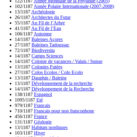
122/1187
Année Mondiale de la Physique (2005)
102/1187
Année Polaire Internationale (2007-2008)
13/1187
Archéologie
26/1187
Architectes du Futur
55/1187
Au Fil de l’Arbre
41/1187
Au Fil de l’Eau
106/1187
Automne
14/1187
Baleines Açores
27/1187
Baleines Tadoussac
72/1187
Biodiversita
14/1187
Camps Sciences
14/1187
Colonie de vacances / Valais / Suisse
13/1187
Colonies Futées
27/1187
Colos Ecolos / Colo Ecolo
13/1187
Dauphin / Baleine
13/1187
Développement de la recherche
14/1187
Développement de la Recherche
138/1187
Espagnol
1095/1187
Eté
979/1187
Français
710/1187
Français pour non francophone
456/1187
France
131/1187
Géologie
13/1187
Habitats nordiques
103/1187
Hiver