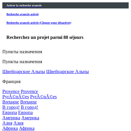
Activer la recherche avancée
Recherche avancée activée
Recherche avancée activée (Cliquer pour désactiver)
Recherchez un projet parmi
88
séjours
Пункты назначения
Пункты назначения
Швейцарские Альпы
Швейцарские Альпы
Франция
Provence
Provence
PyrÃ©nÃ©es
PyrÃ©nÃ©es
Bretagne
Bretagne
В город!
В город!
Европа
Европа
Америка
Америка
Азия
Азия
Африка
Африка