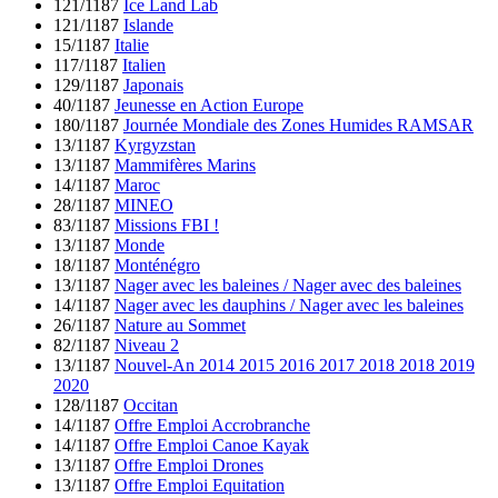
121/1187
Ice Land Lab
121/1187
Islande
15/1187
Italie
117/1187
Italien
129/1187
Japonais
40/1187
Jeunesse en Action Europe
180/1187
Journée Mondiale des Zones Humides RAMSAR
13/1187
Kyrgyzstan
13/1187
Mammifères Marins
14/1187
Maroc
28/1187
MINEO
83/1187
Missions FBI !
13/1187
Monde
18/1187
Monténégro
13/1187
Nager avec les baleines / Nager avec des baleines
14/1187
Nager avec les dauphins / Nager avec les baleines
26/1187
Nature au Sommet
82/1187
Niveau 2
13/1187
Nouvel-An 2014 2015 2016 2017 2018 2018 2019
2020
128/1187
Occitan
14/1187
Offre Emploi Accrobranche
14/1187
Offre Emploi Canoe Kayak
13/1187
Offre Emploi Drones
13/1187
Offre Emploi Equitation