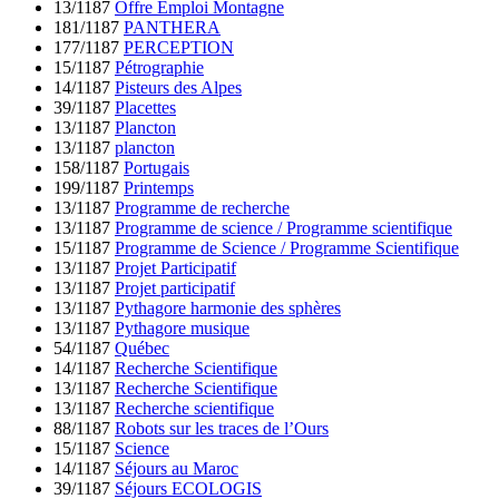
13/1187
Offre Emploi Montagne
181/1187
PANTHERA
177/1187
PERCEPTION
15/1187
Pétrographie
14/1187
Pisteurs des Alpes
39/1187
Placettes
13/1187
Plancton
13/1187
plancton
158/1187
Portugais
199/1187
Printemps
13/1187
Programme de recherche
13/1187
Programme de science / Programme scientifique
15/1187
Programme de Science / Programme Scientifique
13/1187
Projet Participatif
13/1187
Projet participatif
13/1187
Pythagore harmonie des sphères
13/1187
Pythagore musique
54/1187
Québec
14/1187
Recherche Scientifique
13/1187
Recherche Scientifique
13/1187
Recherche scientifique
88/1187
Robots sur les traces de l’Ours
15/1187
Science
14/1187
Séjours au Maroc
39/1187
Séjours ECOLOGIS