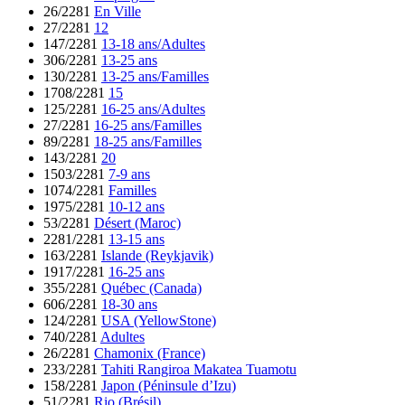
26/2281
En Ville
27/2281
12
147/2281
13-18 ans/Adultes
306/2281
13-25 ans
130/2281
13-25 ans/Familles
1708/2281
15
125/2281
16-25 ans/Adultes
27/2281
16-25 ans/Familles
89/2281
18-25 ans/Familles
143/2281
20
1503/2281
7-9 ans
1074/2281
Familles
1975/2281
10-12 ans
53/2281
Désert (Maroc)
2281/2281
13-15 ans
163/2281
Islande (Reykjavik)
1917/2281
16-25 ans
355/2281
Québec (Canada)
606/2281
18-30 ans
124/2281
USA (YellowStone)
740/2281
Adultes
26/2281
Chamonix (France)
233/2281
Tahiti Rangiroa Makatea Tuamotu
158/2281
Japon (Péninsule d’Izu)
51/2281
Rio (Brésil)