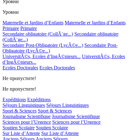
Уровни
Уровни
Maternelle et Jardins d’Enfants
Maternelle et Jardins d’Enfants
Primaire
Primaire
Secondaire obligatoire (CollÃ¨ge...)
Secondaire obligatoire
(CollÃ¨ge...)
Secondaire Post-Obligatoire (LycÃ©e...)
Secondaire Post-
Obligatoire (LycÃ©e...)
UniversitÃ©s, Ecoles d’IngÃ©nieurs...
UniversitÃ©s, Ecoles
d’IngÃ©nieurs...
Ecoles Doctorales
Ecoles Doctorales
Не пропустите!
Не пропустите!
Expéditions
Expéditions
Séjours Linguistiques
Séjours Linguistiques
Sport & Sciences
Sport & Sciences
Journalisme Scientifique
Journalisme Scientifique
Sciences pour l’Urgence
Sciences pour l’Urgence
Soutien Scolaire
Soutien Scolaire
Sur Liste d’Attente
Sur Liste d’Attente
Anciens Séjours
Anciens Séjours