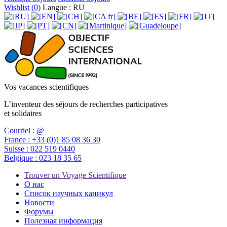
Wishlist (
0
)
Langue : RU
Vos vacances scientifiques
L’inventeur des séjours de recherches participatives
et solidaires
Courriel :
@
France :
+33 (0)1 85 08 36 30
Suisse :
022 519 0440
Belgique :
023 18 35 65
Trouver un Voyage Scientifique
О нас
Список научных каникул
Новости
Форумы
Полезная информация