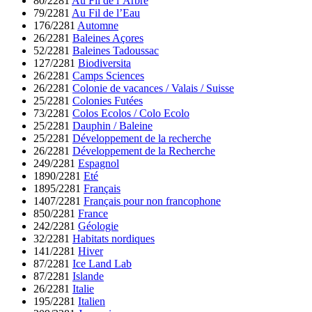
80/2281
Au Fil de l’Arbre
79/2281
Au Fil de l’Eau
176/2281
Automne
26/2281
Baleines Açores
52/2281
Baleines Tadoussac
127/2281
Biodiversita
26/2281
Camps Sciences
26/2281
Colonie de vacances / Valais / Suisse
25/2281
Colonies Futées
73/2281
Colos Ecolos / Colo Ecolo
25/2281
Dauphin / Baleine
25/2281
Développement de la recherche
26/2281
Développement de la Recherche
249/2281
Espagnol
1890/2281
Eté
1895/2281
Français
1407/2281
Français pour non francophone
850/2281
France
242/2281
Géologie
32/2281
Habitats nordiques
141/2281
Hiver
87/2281
Ice Land Lab
87/2281
Islande
26/2281
Italie
195/2281
Italien