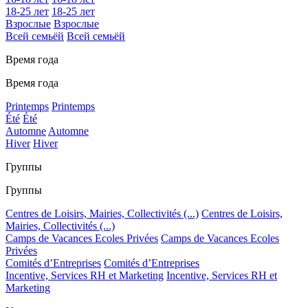
18-25 лет
18-25 лет
Взрослые
Взрослые
Всей семьёй
Всей семьёй
Время года
Время года
Printemps
Printemps
Été
Été
Automne
Automne
Hiver
Hiver
Группы
Группы
Centres de Loisirs, Mairies, Collectivités (...)
Centres de Loisirs,
Mairies, Collectivités (...)
Camps de Vacances Ecoles Privées
Camps de Vacances Ecoles
Privées
Comités d’Entreprises
Comités d’Entreprises
Incentive, Services RH et Marketing
Incentive, Services RH et
Marketing