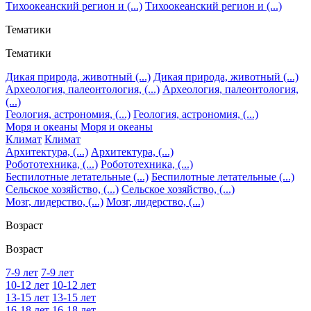
Тихоокеанский регион и (...)
Тихоокеанский регион и (...)
Тематики
Тематики
Дикая природа, животный (...)
Дикая природа, животный (...)
Археология, палеонтология, (...)
Археология, палеонтология,
(...)
Геология, астрономия, (...)
Геология, астрономия, (...)
Моря и океаны
Моря и океаны
Климат
Климат
Архитектура, (...)
Архитектура, (...)
Робототехника, (...)
Робототехника, (...)
Беспилотные летательные (...)
Беспилотные летательные (...)
Сельское хозяйство, (...)
Сельское хозяйство, (...)
Мозг, лидерство, (...)
Мозг, лидерство, (...)
Возраст
Возраст
7-9 лет
7-9 лет
10-12 лет
10-12 лет
13-15 лет
13-15 лет
16-18 лет
16-18 лет