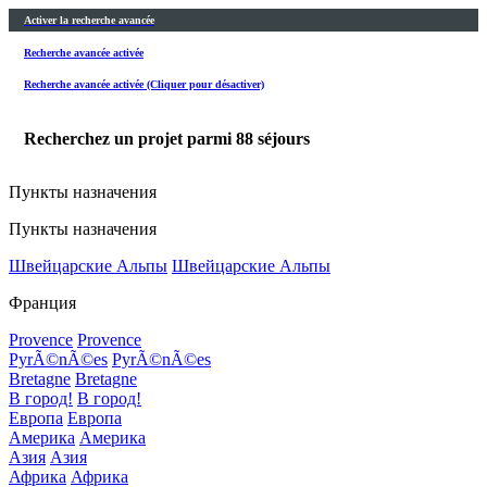
Activer la recherche avancée
Recherche avancée activée
Recherche avancée activée (Cliquer pour désactiver)
Recherchez un projet parmi
88
séjours
Пункты назначения
Пункты назначения
Швейцарские Альпы
Швейцарские Альпы
Франция
Provence
Provence
PyrÃ©nÃ©es
PyrÃ©nÃ©es
Bretagne
Bretagne
В город!
В город!
Европа
Европа
Америка
Америка
Азия
Азия
Африка
Африка