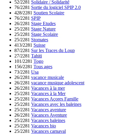
52/2281
Solidaire / Solidarité
76/2281
Sortie du logiciel SPIP 2.0
428/2281
Soutien Scolaire
76/2281
SPIP
26/2281
Stage Etudes
25/2281
Stage Nature
25/2281
Stage Scolaire
25/2281
Stomates
413/2281
Suisse
87/2281
Sur les Traces du Loup
27/2281
Tahiti
101/2281
Togo
156/2281
Tous ages
73/2281
Usa
26/2281
vacance musicale
26/2281
vacance musique adolescent
26/2281
Vacances à la mer
25/2281
Vacances à la Mer
25/2281
Vacances Açores Famille
25/2281
Vacances avec les baleines
25/2281
Vacances aventure
26/2281
Vacances Aventure
25/2281
Vacances baleines
25/2281
Vacances bio
25/2281
Vacances carnaval