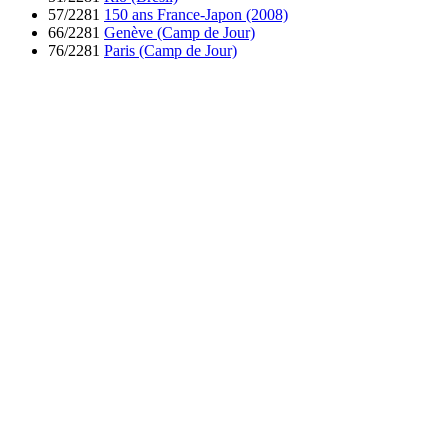
57/2281
150 ans France-Japon (2008)
66/2281
Genève (Camp de Jour)
76/2281
Paris (Camp de Jour)