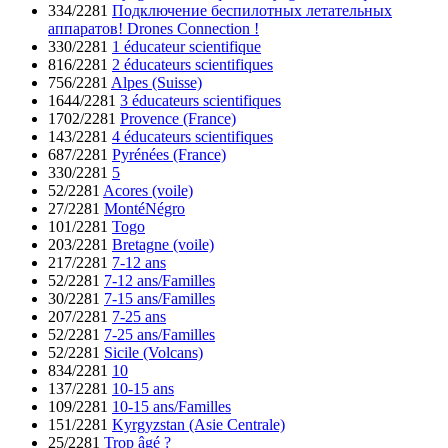
334/2281
Подключение беспилотных летательных
аппаратов! Drones Connection !
330/2281
1 éducateur scientifique
816/2281
2 éducateurs scientifiques
756/2281
Alpes (Suisse)
1644/2281
3 éducateurs scientifiques
1702/2281
Provence (France)
143/2281
4 éducateurs scientifiques
687/2281
Pyrénées (France)
330/2281
5
52/2281
Acores (voile)
27/2281
MontéNégro
101/2281
Togo
203/2281
Bretagne (voile)
217/2281
7-12 ans
52/2281
7-12 ans/Familles
30/2281
7-15 ans/Familles
207/2281
7-25 ans
52/2281
7-25 ans/Familles
52/2281
Sicile (Volcans)
834/2281
10
137/2281
10-15 ans
109/2281
10-15 ans/Familles
151/2281
Kyrgyzstan (Asie Centrale)
25/2281
Trop âgé ?