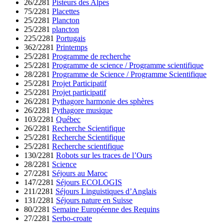
26/2281
Pisteurs des Alpes
75/2281
Placettes
25/2281
Plancton
25/2281
plancton
225/2281
Portugais
362/2281
Printemps
25/2281
Programme de recherche
25/2281
Programme de science / Programme scientifique
28/2281
Programme de Science / Programme Scientifique
25/2281
Projet Participatif
25/2281
Projet participatif
26/2281
Pythagore harmonie des sphères
26/2281
Pythagore musique
103/2281
Québec
26/2281
Recherche Scientifique
25/2281
Recherche Scientifique
25/2281
Recherche scientifique
130/2281
Robots sur les traces de l’Ours
28/2281
Science
27/2281
Séjours au Maroc
147/2281
Séjours ECOLOGIS
211/2281
Séjours Linguistiques d’Anglais
131/2281
Séjours nature en Suisse
80/2281
Semaine Européenne des Requins
27/2281
Serbo-croate