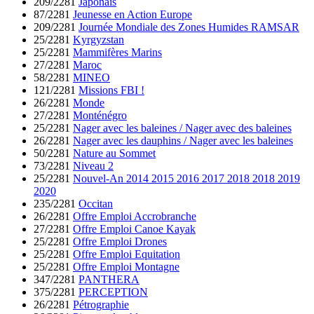
209/2281
Japonais
87/2281
Jeunesse en Action Europe
209/2281
Journée Mondiale des Zones Humides RAMSAR
25/2281
Kyrgyzstan
25/2281
Mammifères Marins
27/2281
Maroc
58/2281
MINEO
121/2281
Missions FBI !
26/2281
Monde
27/2281
Monténégro
25/2281
Nager avec les baleines / Nager avec des baleines
26/2281
Nager avec les dauphins / Nager avec les baleines
50/2281
Nature au Sommet
73/2281
Niveau 2
25/2281
Nouvel-An 2014 2015 2016 2017 2018 2018 2019
2020
235/2281
Occitan
26/2281
Offre Emploi Accrobranche
27/2281
Offre Emploi Canoe Kayak
25/2281
Offre Emploi Drones
25/2281
Offre Emploi Equitation
25/2281
Offre Emploi Montagne
347/2281
PANTHERA
375/2281
PERCEPTION
26/2281
Pétrographie