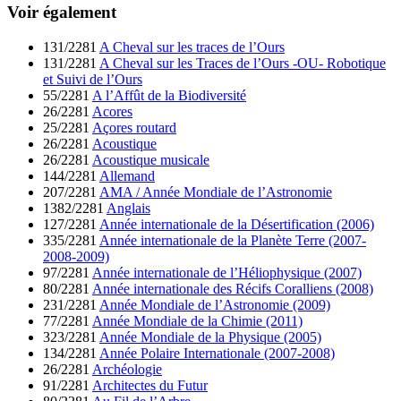
Voir également
131/2281
A Cheval sur les traces de l’Ours
131/2281
A Cheval sur les Traces de l’Ours -OU- Robotique
et Suivi de l’Ours
55/2281
A l’Affût de la Biodiversité
26/2281
Acores
25/2281
Açores routard
26/2281
Acoustique
26/2281
Acoustique musicale
144/2281
Allemand
207/2281
AMA / Année Mondiale de l’Astronomie
1382/2281
Anglais
127/2281
Année internationale de la Désertification (2006)
335/2281
Année internationale de la Planète Terre (2007-
2008-2009)
97/2281
Année internationale de l’Héliophysique (2007)
80/2281
Année internationale des Récifs Coralliens (2008)
231/2281
Année Mondiale de l’Astronomie (2009)
77/2281
Année Mondiale de la Chimie (2011)
323/2281
Année Mondiale de la Physique (2005)
134/2281
Année Polaire Internationale (2007-2008)
26/2281
Archéologie
91/2281
Architectes du Futur