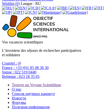
Wishlist (
0
)
Langue : RU
Vos vacances scientifiques
L’inventeur des séjours de recherches participatives
et solidaires
Courriel :
@
France :
+33 (0)1 85 08 36 30
Suisse :
022 519 0440
Belgique :
023 18 35 65
Trouver un Voyage Scientifique
О нас
Список научных каникул
Новости
Форумы
Полезная информация