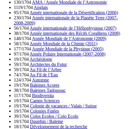
130/1704
AMA / Année Mondiale de l’Astronomie
1119/1704
Anglais
95/1704
Année internationale de la Désertification (2006)
230/1704
Année internationale de la Planète Terre (2007-
2008-2009)
56/1704
Année internationale de l’Héliophysique (2007)
38/1704
Année internationale des Récifs Coralliens (2008)
148/1704
Année Mondiale de l’Astronomie (2009)
58/1704
Année Mondiale de la Chimie (2011)
177/1704
Année Mondiale de la Physique (2005)
97/1704
Année Polaire Internationale (2007-2008)
19/1704
Archéologie
59/1704
Architectes du Futur
59/1704
Au Fil de l’Arbre
74/1704
Au Fil de l’Eau
124/1704
Automne
19/1704
Baleines Açores
38/1704
Baleines Tadoussac
117/1704
Biodiversita
19/1704
Camps Sciences
19/1704
Colonie de vacances / Valais / Suisse
19/1704
Colonies Futées
39/1704
Colos Ecolos / Colo Ecolo
19/1704
Dauphin / Baleine
18/1704
Développement de la recherche