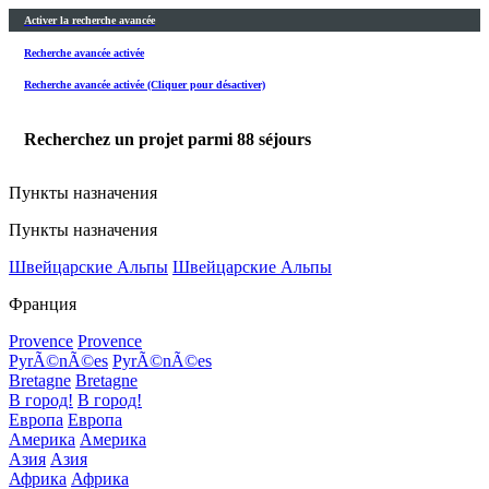
Activer la recherche avancée
Recherche avancée activée
Recherche avancée activée (Cliquer pour désactiver)
Recherchez un projet parmi
88
séjours
Пункты назначения
Пункты назначения
Швейцарские Альпы
Швейцарские Альпы
Франция
Provence
Provence
PyrÃ©nÃ©es
PyrÃ©nÃ©es
Bretagne
Bretagne
В город!
В город!
Европа
Европа
Америка
Америка
Азия
Азия
Африка
Африка