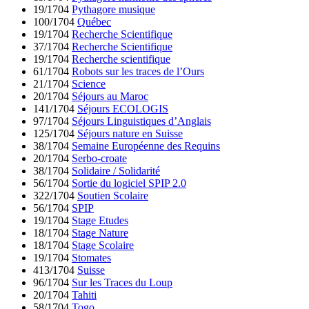
19/1704
Pythagore musique
100/1704
Québec
19/1704
Recherche Scientifique
37/1704
Recherche Scientifique
19/1704
Recherche scientifique
61/1704
Robots sur les traces de l’Ours
21/1704
Science
20/1704
Séjours au Maroc
141/1704
Séjours ECOLOGIS
97/1704
Séjours Linguistiques d’Anglais
125/1704
Séjours nature en Suisse
38/1704
Semaine Européenne des Requins
20/1704
Serbo-croate
38/1704
Solidaire / Solidarité
56/1704
Sortie du logiciel SPIP 2.0
322/1704
Soutien Scolaire
56/1704
SPIP
19/1704
Stage Etudes
18/1704
Stage Nature
18/1704
Stage Scolaire
19/1704
Stomates
413/1704
Suisse
96/1704
Sur les Traces du Loup
20/1704
Tahiti
58/1704
Togo