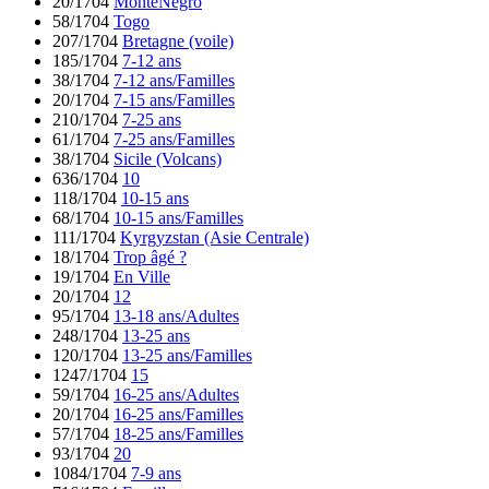
20/1704
MontéNégro
58/1704
Togo
207/1704
Bretagne (voile)
185/1704
7-12 ans
38/1704
7-12 ans/Familles
20/1704
7-15 ans/Familles
210/1704
7-25 ans
61/1704
7-25 ans/Familles
38/1704
Sicile (Volcans)
636/1704
10
118/1704
10-15 ans
68/1704
10-15 ans/Familles
111/1704
Kyrgyzstan (Asie Centrale)
18/1704
Trop âgé ?
19/1704
En Ville
20/1704
12
95/1704
13-18 ans/Adultes
248/1704
13-25 ans
120/1704
13-25 ans/Familles
1247/1704
15
59/1704
16-25 ans/Adultes
20/1704
16-25 ans/Familles
57/1704
18-25 ans/Familles
93/1704
20
1084/1704
7-9 ans