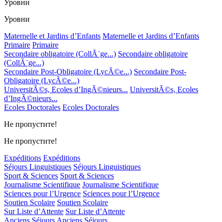
Уровни
Уровни
Maternelle et Jardins d’Enfants
Maternelle et Jardins d’Enfants
Primaire
Primaire
Secondaire obligatoire (CollÃ¨ge...)
Secondaire obligatoire
(CollÃ¨ge...)
Secondaire Post-Obligatoire (LycÃ©e...)
Secondaire Post-
Obligatoire (LycÃ©e...)
UniversitÃ©s, Ecoles d’IngÃ©nieurs...
UniversitÃ©s, Ecoles
d’IngÃ©nieurs...
Ecoles Doctorales
Ecoles Doctorales
Не пропустите!
Не пропустите!
Expéditions
Expéditions
Séjours Linguistiques
Séjours Linguistiques
Sport & Sciences
Sport & Sciences
Journalisme Scientifique
Journalisme Scientifique
Sciences pour l’Urgence
Sciences pour l’Urgence
Soutien Scolaire
Soutien Scolaire
Sur Liste d’Attente
Sur Liste d’Attente
Anciens Séjours
Anciens Séjours