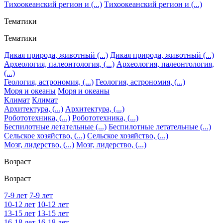
Тихоокеанский регион и (...)
Тихоокеанский регион и (...)
Тематики
Тематики
Дикая природа, животный (...)
Дикая природа, животный (...)
Археология, палеонтология, (...)
Археология, палеонтология,
(...)
Геология, астрономия, (...)
Геология, астрономия, (...)
Моря и океаны
Моря и океаны
Климат
Климат
Архитектура, (...)
Архитектура, (...)
Робототехника, (...)
Робототехника, (...)
Беспилотные летательные (...)
Беспилотные летательные (...)
Сельское хозяйство, (...)
Сельское хозяйство, (...)
Мозг, лидерство, (...)
Мозг, лидерство, (...)
Возраст
Возраст
7-9 лет
7-9 лет
10-12 лет
10-12 лет
13-15 лет
13-15 лет
16-18 лет
16-18 лет