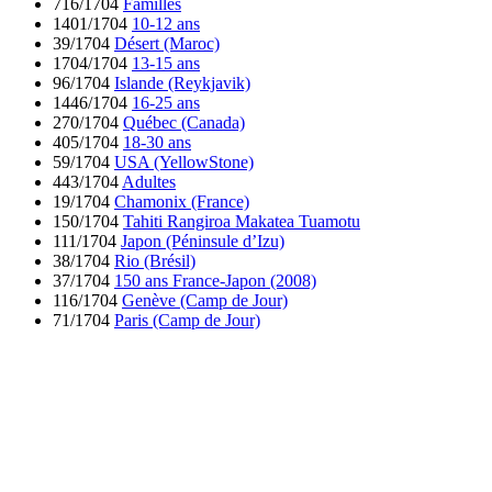
716/1704
Familles
1401/1704
10-12 ans
39/1704
Désert (Maroc)
1704/1704
13-15 ans
96/1704
Islande (Reykjavik)
1446/1704
16-25 ans
270/1704
Québec (Canada)
405/1704
18-30 ans
59/1704
USA (YellowStone)
443/1704
Adultes
19/1704
Chamonix (France)
150/1704
Tahiti Rangiroa Makatea Tuamotu
111/1704
Japon (Péninsule d’Izu)
38/1704
Rio (Brésil)
37/1704
150 ans France-Japon (2008)
116/1704
Genève (Camp de Jour)
71/1704
Paris (Camp de Jour)