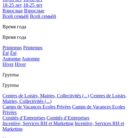
18-25 лет
18-25 лет
Взрослые
Взрослые
Всей семьёй
Всей семьёй
Время года
Время года
Printemps
Printemps
Été
Été
Automne
Automne
Hiver
Hiver
Группы
Группы
Centres de Loisirs, Mairies, Collectivités (...)
Centres de Loisirs,
Mairies, Collectivités (...)
Camps de Vacances Ecoles Privées
Camps de Vacances Ecoles
Privées
Comités d’Entreprises
Comités d’Entreprises
Incentive, Services RH et Marketing
Incentive, Services RH et
Marketing