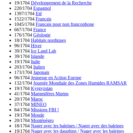
19/1704
Développement de la Recherche
220/1704
Espagnol
1397/1704
Eté
1522/1704
Français
1045/1704
Français pour non francophone
667/1704
France
176/1704
Géologie
18/1704
Habitats nordiques
96/1704
Hiver
39/1704
Ice Land Lab
39/1704
Islande
19/1704
Italie
203/1704
Italien
173/1704
Japonais
96/1704
Jeunesse en Action Europe
132/1704
Journée Mondiale des Zones Humides RAMSAR
19/1704
Kyrgyzstan
41/1704
Mammifères Marins
20/1704
Maroc
37/1704
MINEO
84/1704
Missions FBI !
19/1704
Monde
20/1704
Monténégro
18/1704
Nager avec les baleines / Nager avec des baleines
19/1704
Nager avec les dauphins / Nager avec les baleines