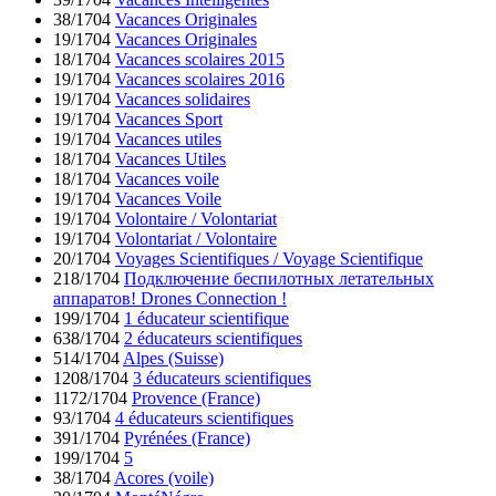
38/1704
Vacances Originales
19/1704
Vacances Originales
18/1704
Vacances scolaires 2015
19/1704
Vacances scolaires 2016
19/1704
Vacances solidaires
19/1704
Vacances Sport
19/1704
Vacances utiles
18/1704
Vacances Utiles
18/1704
Vacances voile
19/1704
Vacances Voile
19/1704
Volontaire / Volontariat
19/1704
Volontariat / Volontaire
20/1704
Voyages Scientifiques / Voyage Scientifique
218/1704
Подключение беспилотных летательных
аппаратов! Drones Connection !
199/1704
1 éducateur scientifique
638/1704
2 éducateurs scientifiques
514/1704
Alpes (Suisse)
1208/1704
3 éducateurs scientifiques
1172/1704
Provence (France)
93/1704
4 éducateurs scientifiques
391/1704
Pyrénées (France)
199/1704
5
38/1704
Acores (voile)