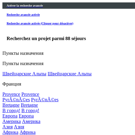
Activer la recherche avancée
Recherche avancée activée
Recherche avancée activée (Cliquer pour désactiver)
Recherchez un projet parmi
88
séjours
Пункты назначения
Пункты назначения
Швейцарские Альпы
Швейцарские Альпы
Франция
Provence
Provence
PyrÃ©nÃ©es
PyrÃ©nÃ©es
Bretagne
Bretagne
В город!
В город!
Европа
Европа
Америка
Америка
Азия
Азия
Африка
Африка