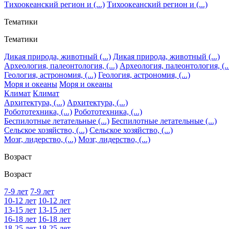
Тихоокеанский регион и (...)
Тихоокеанский регион и (...)
Тематики
Тематики
Дикая природа, животный (...)
Дикая природа, животный (...)
Археология, палеонтология, (...)
Археология, палеонтология, (..
Геология, астрономия, (...)
Геология, астрономия, (...)
Моря и океаны
Моря и океаны
Климат
Климат
Архитектура, (...)
Архитектура, (...)
Робототехника, (...)
Робототехника, (...)
Беспилотные летательные (...)
Беспилотные летательные (...)
Сельское хозяйство, (...)
Сельское хозяйство, (...)
Мозг, лидерство, (...)
Мозг, лидерство, (...)
Возраст
Возраст
7-9 лет
7-9 лет
10-12 лет
10-12 лет
13-15 лет
13-15 лет
16-18 лет
16-18 лет
18-25 лет
18-25 лет