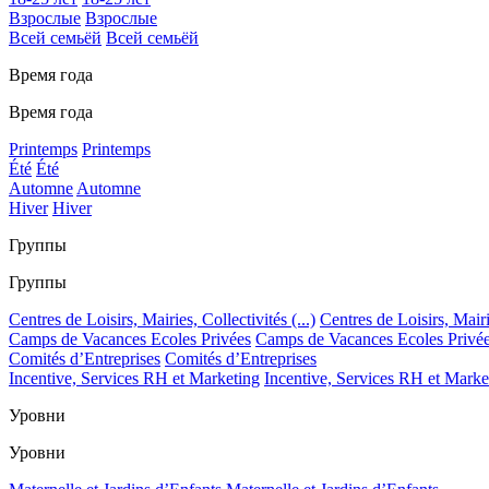
Взрослые
Взрослые
Всей семьёй
Всей семьёй
Время года
Время года
Printemps
Printemps
Été
Été
Automne
Automne
Hiver
Hiver
Группы
Группы
Centres de Loisirs, Mairies, Collectivités (...)
Centres de Loisirs, Mairie
Camps de Vacances Ecoles Privées
Camps de Vacances Ecoles Privé
Comités d’Entreprises
Comités d’Entreprises
Incentive, Services RH et Marketing
Incentive, Services RH et Marke
Уровни
Уровни