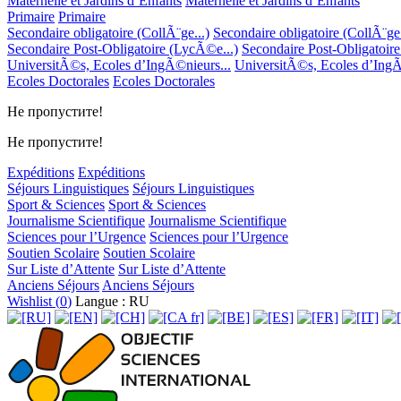
Maternelle et Jardins d’Enfants
Maternelle et Jardins d’Enfants
Primaire
Primaire
Secondaire obligatoire (CollÃ¨ge...)
Secondaire obligatoire (CollÃ¨ge.
Secondaire Post-Obligatoire (LycÃ©e...)
Secondaire Post-Obligatoir
UniversitÃ©s, Ecoles d’IngÃ©nieurs...
UniversitÃ©s, Ecoles d’IngÃ
Ecoles Doctorales
Ecoles Doctorales
Не пропустите!
Не пропустите!
Expéditions
Expéditions
Séjours Linguistiques
Séjours Linguistiques
Sport & Sciences
Sport & Sciences
Journalisme Scientifique
Journalisme Scientifique
Sciences pour l’Urgence
Sciences pour l’Urgence
Soutien Scolaire
Soutien Scolaire
Sur Liste d’Attente
Sur Liste d’Attente
Anciens Séjours
Anciens Séjours
Wishlist (
0
)
Langue : RU