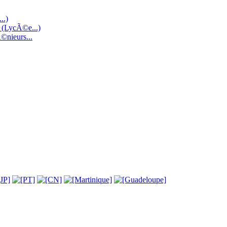
..)
e (LycÃ©e...)
©nieurs...