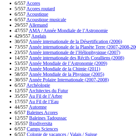
6/557
Acores
5/557
Açores routard
6/557
Acoustique
6/557
Acoustique musicale
29/557
Allemand
47/557
AMA / Année Mondiale de l’Astronomie
429/557
Anglais
30/557
Année internationale de la Désertification (2006)
73/557
Année internationale de la Planète Terre (2007-2008-20
23/557
Année internationale de l’Héliophysique (2007)
14/557
Année internationale des Récifs Coralliens (2008)
53/557
Année Mondiale de l’Astronomie (2009)
21/557
Année Mondiale de la Chimie (2011)
58/557
Année Mondiale de la Physique (2005)
30/557
Année Polaire Internationale (2007-2008)
6/557
Archéologie
12/557
Architectes du Futur
35/557
Au Fil de l’Arbre
17/557
Au Fil de l’Eau
44/557
Automne
6/557
Baleines Açores
12/557
Baleines Tadoussac
35/557
Biodiversita
6/557
Camps Sciences
6/557
Colonie de vacances / Valais / Suisse