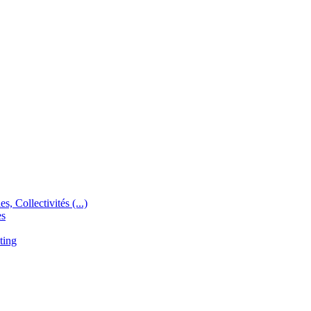
s, Collectivités (...)
es
ting