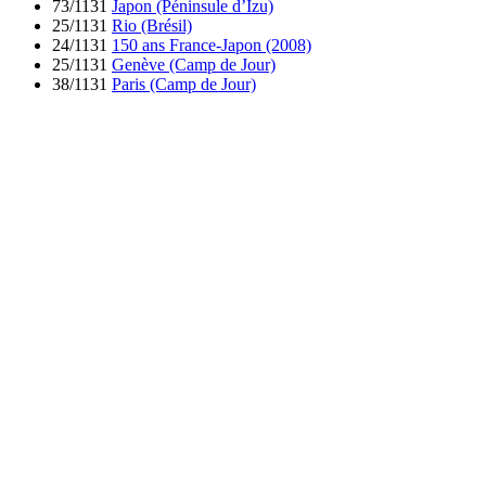
73/1131
Japon (Péninsule d’Izu)
25/1131
Rio (Brésil)
24/1131
150 ans France-Japon (2008)
25/1131
Genève (Camp de Jour)
38/1131
Paris (Camp de Jour)