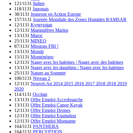
121/1131
Italien
118/1131
Japonais
38/1131
Jeunesse en Action Europe
157/1131
Journée Mondiale des Zones Humides RAMSAR
12/1131
Kyrgyzstan
12/1131
Mammifères Marins
13/1131
Maroc
25/1131
MINEO
87/1131
Missions FBI !
13/1131
Monde
15/1131
Monténégro
12/1131
Nager avec les baleines / Nager avec des baleines
13/1131
Nager avec les dauphins / Nager avec les baleines
25/1131
Nature au Sommet
100/1131
Niveau 2
12/1131
Nouvel-An 2014 2015 2016 2017 2018 2018 2019
2020
114/1131
Occitan
13/1131
Offre Emploi Accrobranche
13/1131
Offre Emploi Canoe Kayak
12/1131
Offre Emploi Drones
12/1131
Offre Emploi Equitation
12/1131
Offre Emploi Montagne
164/1131
PANTHERA
164/1131
PERCEPTION