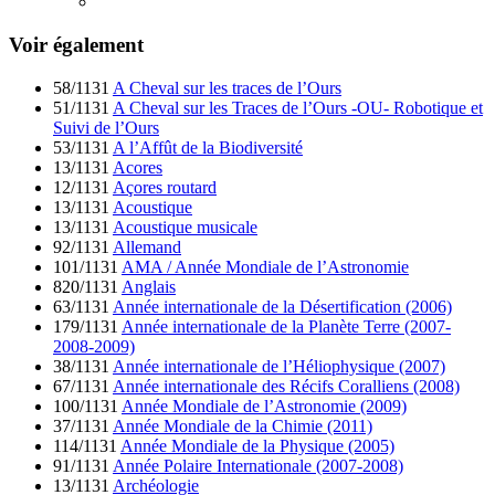
Voir également
58/1131
A Cheval sur les traces de l’Ours
51/1131
A Cheval sur les Traces de l’Ours -OU- Robotique et
Suivi de l’Ours
53/1131
A l’Affût de la Biodiversité
13/1131
Acores
12/1131
Açores routard
13/1131
Acoustique
13/1131
Acoustique musicale
92/1131
Allemand
101/1131
AMA / Année Mondiale de l’Astronomie
820/1131
Anglais
63/1131
Année internationale de la Désertification (2006)
179/1131
Année internationale de la Planète Terre (2007-
2008-2009)
38/1131
Année internationale de l’Héliophysique (2007)
67/1131
Année internationale des Récifs Coralliens (2008)
100/1131
Année Mondiale de l’Astronomie (2009)
37/1131
Année Mondiale de la Chimie (2011)
114/1131
Année Mondiale de la Physique (2005)
91/1131
Année Polaire Internationale (2007-2008)
13/1131
Archéologie