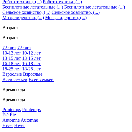
Робототехника, (...)
Робототехника, (...)
Беспилотные летательные (...)
Беспилотные летательные (...)
Сельское хозяйство, (...)
Сельское хозяйство, (...)
Мозг, лидерство, (...)
Мозг, лидерство, (...)
Возраст
Возраст
7-9 лет
7-9 лет
10-12 лет
10-12 лет
13-15 лет
13-15 лет
16-18 лет
16-18 лет
18-25 лет
18-25 лет
Взрослые
Взрослые
Всей семьёй
Всей семьёй
Время года
Время года
Printemps
Printemps
Été
Été
Automne
Automne
Hiver
Hiver