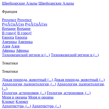
Швейцарские Альпы
Швейцарские Альпы
Франция
Provence
Provence
PyrÃ©nÃ©es
PyrÃ©nÃ©es
Bretagne
Bretagne
В город!
В город!
Европа
Европа
Америка
Америка
Азия
Азия
Африка
Африка
Тихоокеанский регион и (...)
Тихоокеанский регион и (...)
Тематики
Тематики
Дикая природа, животный (...)
Дикая природа, животный (...)
Археология, палеонтология, (...)
Археология, палеонтология,
(...)
Геология, астрономия, (...)
Геология, астрономия, (...)
Моря и океаны
Моря и океаны
Климат
Климат
Архитектура, (...)
Архитектура, (...)