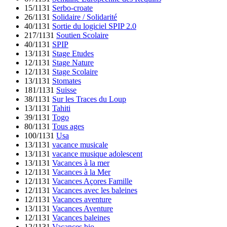
15/1131
Serbo-croate
26/1131
Solidaire / Solidarité
40/1131
Sortie du logiciel SPIP 2.0
217/1131
Soutien Scolaire
40/1131
SPIP
13/1131
Stage Etudes
12/1131
Stage Nature
12/1131
Stage Scolaire
13/1131
Stomates
181/1131
Suisse
38/1131
Sur les Traces du Loup
13/1131
Tahiti
39/1131
Togo
80/1131
Tous ages
100/1131
Usa
13/1131
vacance musicale
13/1131
vacance musique adolescent
13/1131
Vacances à la mer
12/1131
Vacances à la Mer
12/1131
Vacances Açores Famille
12/1131
Vacances avec les baleines
12/1131
Vacances aventure
13/1131
Vacances Aventure
12/1131
Vacances baleines
12/1131
Vacances bio