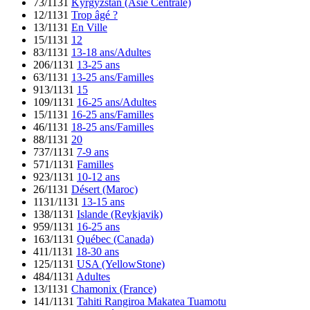
73/1131
Kyrgyzstan (Asie Centrale)
12/1131
Trop âgé ?
13/1131
En Ville
15/1131
12
83/1131
13-18 ans/Adultes
206/1131
13-25 ans
63/1131
13-25 ans/Familles
913/1131
15
109/1131
16-25 ans/Adultes
15/1131
16-25 ans/Familles
46/1131
18-25 ans/Familles
88/1131
20
737/1131
7-9 ans
571/1131
Familles
923/1131
10-12 ans
26/1131
Désert (Maroc)
1131/1131
13-15 ans
138/1131
Islande (Reykjavik)
959/1131
16-25 ans
163/1131
Québec (Canada)
411/1131
18-30 ans
125/1131
USA (YellowStone)
484/1131
Adultes
13/1131
Chamonix (France)
141/1131
Tahiti Rangiroa Makatea Tuamotu