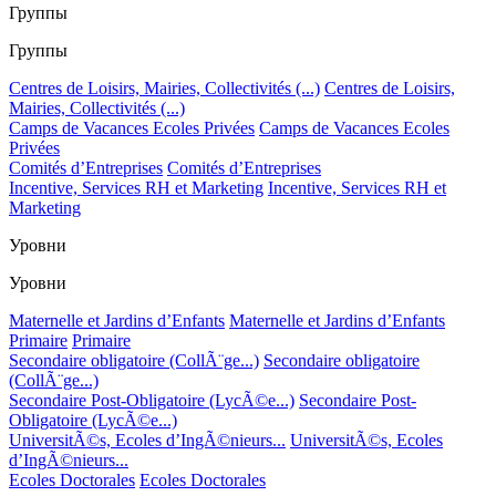
Группы
Группы
Centres de Loisirs, Mairies, Collectivités (...)
Centres de Loisirs,
Mairies, Collectivités (...)
Camps de Vacances Ecoles Privées
Camps de Vacances Ecoles
Privées
Comités d’Entreprises
Comités d’Entreprises
Incentive, Services RH et Marketing
Incentive, Services RH et
Marketing
Уровни
Уровни
Maternelle et Jardins d’Enfants
Maternelle et Jardins d’Enfants
Primaire
Primaire
Secondaire obligatoire (CollÃ¨ge...)
Secondaire obligatoire
(CollÃ¨ge...)
Secondaire Post-Obligatoire (LycÃ©e...)
Secondaire Post-
Obligatoire (LycÃ©e...)
UniversitÃ©s, Ecoles d’IngÃ©nieurs...
UniversitÃ©s, Ecoles
d’IngÃ©nieurs...
Ecoles Doctorales
Ecoles Doctorales