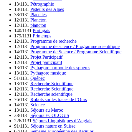
13/1131
Pétrographie
13/1131
Pisteurs des Alpes
38/1131
Placettes
12/1131
Plancton
12/1131
plancton
140/1131
Portugais
179/1131
Printemps
12/1131
Programme de recherche
12/1131
Programme de science / Programme scientifique
14/1131
Programme de Science / Programme Scientifique
12/1131
Projet Participatif
12/1131
Projet participatif
13/1131
Pythagore harmonie des sphères
13/1131
Pythagore musique
51/1131
Québec
13/1131
Recherche Scientifique
12/1131
Recherche Scientifique
12/1131
Recherche scientifique
76/1131
Robots sur les traces de l’Ours
14/1131
Science
13/1131
Séjours au Maroc
38/1131
Séjours ECOLOGIS
226/1131
Séjours Linguistiques d’Anglais
91/1131
Séjours nature en Suisse
67/1131
Semaine Européenne des Requins