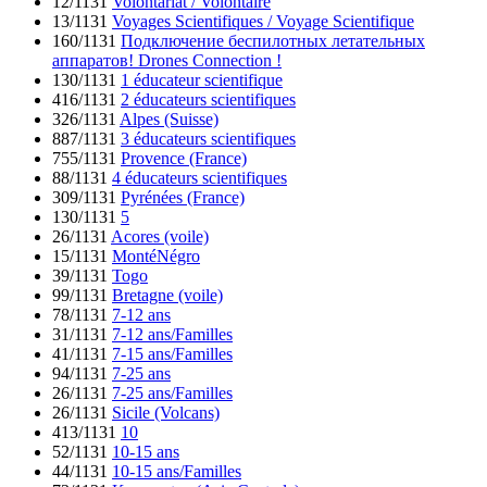
12/1131
Volontariat / Volontaire
13/1131
Voyages Scientifiques / Voyage Scientifique
160/1131
Подключение беспилотных летательных
аппаратов! Drones Connection !
130/1131
1 éducateur scientifique
416/1131
2 éducateurs scientifiques
326/1131
Alpes (Suisse)
887/1131
3 éducateurs scientifiques
755/1131
Provence (France)
88/1131
4 éducateurs scientifiques
309/1131
Pyrénées (France)
130/1131
5
26/1131
Acores (voile)
15/1131
MontéNégro
39/1131
Togo
99/1131
Bretagne (voile)
78/1131
7-12 ans
31/1131
7-12 ans/Familles
41/1131
7-15 ans/Familles
94/1131
7-25 ans
26/1131
7-25 ans/Familles
26/1131
Sicile (Volcans)
413/1131
10
52/1131
10-15 ans
44/1131
10-15 ans/Familles