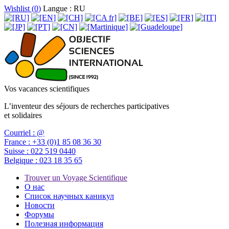
Wishlist (
0
)
Langue : RU
Vos vacances scientifiques
L’inventeur des séjours de recherches participatives
et solidaires
Courriel :
@
France :
+33 (0)1 85 08 36 30
Suisse :
022 519 0440
Belgique :
023 18 35 65
Trouver un Voyage Scientifique
О нас
Список научных каникул
Новости
Форумы
Полезная информация