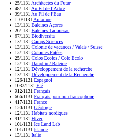
25/1131
Architectes du Futur
48/1131
Au Fil de l’Arbre
39/1131
Au Fil de l’Eau
110/1131
Automne
13/1131
Baleines Açores
26/1131
Baleines Tadoussac
67/1131
Biodiversita
13/1131
Camps Sciences
13/1131
Colonie de vacances / Valais / Suisse
12/1131
Colonies Futées
25/1131
Colos Ecolos / Colo Ecolo
12/1131
Dauphin / Baleine
12/1131
Développement de la recherche
13/1131
Développement de la Recherche
126/1131
Espagnol
1032/1131
Eté
912/1131
Français
666/1131
Français pour non francophone
417/1131
France
120/1131
Géologie
12/1131
Habitats nordiques
91/1131
Hiver
101/1131
Ice Land Lab
101/1131
Islande
13/1131
Italie