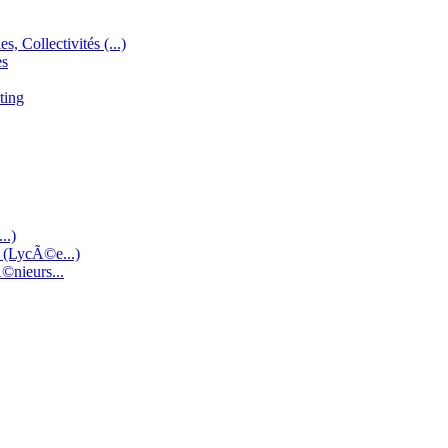
s, Collectivités (...)
es
ting
..)
e (LycÃ©e...)
©nieurs...