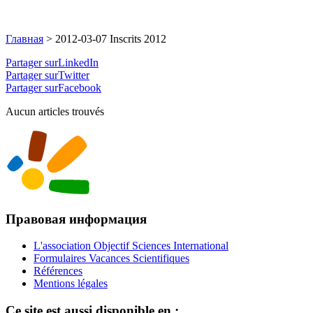
Главная
>
2012-03-07 Inscrits 2012
Partager surLinkedIn
Partager surTwitter
Partager surFacebook
Aucun articles trouvés
Правовая информация
L'association Objectif Sciences International
Formulaires Vacances Scientifiques
Références
Mentions légales
Ce site est aussi disponible en :