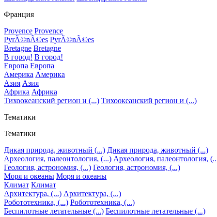
Франция
Provence
Provence
PyrÃ©nÃ©es
PyrÃ©nÃ©es
Bretagne
Bretagne
В город!
В город!
Европа
Европа
Америка
Америка
Азия
Азия
Африка
Африка
Тихоокеанский регион и (...)
Тихоокеанский регион и (...)
Тематики
Тематики
Дикая природа, животный (...)
Дикая природа, животный (...)
Археология, палеонтология, (...)
Археология, палеонтология, (..
Геология, астрономия, (...)
Геология, астрономия, (...)
Моря и океаны
Моря и океаны
Климат
Климат
Архитектура, (...)
Архитектура, (...)
Робототехника, (...)
Робототехника, (...)
Беспилотные летательные (...)
Беспилотные летательные (...)