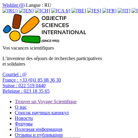
Wishlist (
0
)
Langue : RU
Vos vacances scientifiques
L’inventeur des séjours de recherches participatives
et solidaires
Courriel :
@
France :
+33 (0)1 85 08 36 30
Suisse :
022 519 0440
Belgique :
023 18 35 65
Trouver un Voyage Scientifique
О нас
Список научных каникул
Новости
Форумы
Полезная информация
Отзывы и публикации