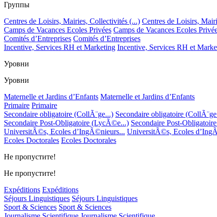
Группы
Centres de Loisirs, Mairies, Collectivités (...)
Centres de Loisirs, Mairie
Camps de Vacances Ecoles Privées
Camps de Vacances Ecoles Privé
Comités d’Entreprises
Comités d’Entreprises
Incentive, Services RH et Marketing
Incentive, Services RH et Marke
Уровни
Уровни
Maternelle et Jardins d’Enfants
Maternelle et Jardins d’Enfants
Primaire
Primaire
Secondaire obligatoire (CollÃ¨ge...)
Secondaire obligatoire (CollÃ¨ge.
Secondaire Post-Obligatoire (LycÃ©e...)
Secondaire Post-Obligatoir
UniversitÃ©s, Ecoles d’IngÃ©nieurs...
UniversitÃ©s, Ecoles d’IngÃ
Ecoles Doctorales
Ecoles Doctorales
Не пропустите!
Не пропустите!
Expéditions
Expéditions
Séjours Linguistiques
Séjours Linguistiques
Sport & Sciences
Sport & Sciences
Journalisme Scientifique
Journalisme Scientifique