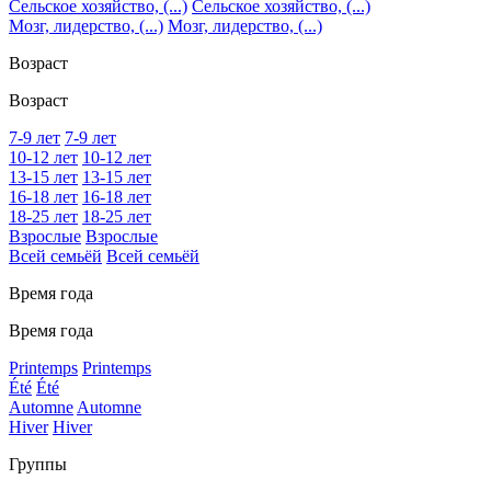
Сельское хозяйство, (...)
Сельское хозяйство, (...)
Мозг, лидерство, (...)
Мозг, лидерство, (...)
Возраст
Возраст
7-9 лет
7-9 лет
10-12 лет
10-12 лет
13-15 лет
13-15 лет
16-18 лет
16-18 лет
18-25 лет
18-25 лет
Взрослые
Взрослые
Всей семьёй
Всей семьёй
Время года
Время года
Printemps
Printemps
Été
Été
Automne
Automne
Hiver
Hiver
Группы