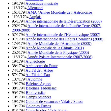
19/1794
Acoustique musicale
116/1794
Allemand
161/1794
AMA / Année Mondiale de l’Astronomie
1108/1794
Anglais
95/1794
Année internationale de la Désertification (2006)
292/1794
Année internationale de la Planète Terre (2007-
2008-2009)
57/1794
Année internationale de l’Héliophysique (2007)
91/1794
Année internationale des Récifs Coralliens (2008)
174/1794
Année Mondiale de l’Astronomie (2009)
58/1794
Année Mondiale de la Chimie (2011)
252/1794
Année Mondiale de la Physique (2005)
116/1794
Année Polaire Internationale (2007-2008)
19/1794
Archéologie
38/1794
Architectes du Futur
74/1794
Au Fil de l’Arbre
57/1794
Au Fil de l’Eau
137/1794
Automne
19/1794
Baleines Açores
38/1794
Baleines Tadoussac
95/1794
Biodiversita
19/1794
Camps Sciences
19/1794
Colonie de vacances / Valais / Suisse
19/1794
Colonies Futées
81/1794
Colos Ecolos / Colo Ecolo