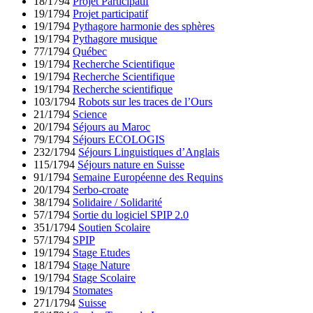
18/1794
Projet Participatif
19/1794
Projet participatif
19/1794
Pythagore harmonie des sphères
19/1794
Pythagore musique
77/1794
Québec
19/1794
Recherche Scientifique
19/1794
Recherche Scientifique
19/1794
Recherche scientifique
103/1794
Robots sur les traces de l’Ours
21/1794
Science
20/1794
Séjours au Maroc
79/1794
Séjours ECOLOGIS
232/1794
Séjours Linguistiques d’Anglais
115/1794
Séjours nature en Suisse
91/1794
Semaine Européenne des Requins
20/1794
Serbo-croate
38/1794
Solidaire / Solidarité
57/1794
Sortie du logiciel SPIP 2.0
351/1794
Soutien Scolaire
57/1794
SPIP
19/1794
Stage Etudes
18/1794
Stage Nature
19/1794
Stage Scolaire
19/1794
Stomates
271/1794
Suisse