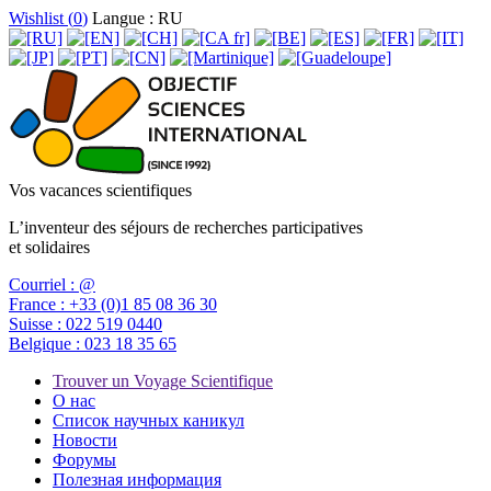
Wishlist (
0
)
Langue : RU
Vos vacances scientifiques
L’inventeur des séjours de recherches participatives
et solidaires
Courriel :
@
France :
+33 (0)1 85 08 36 30
Suisse :
022 519 0440
Belgique :
023 18 35 65
Trouver un Voyage Scientifique
О нас
Список научных каникул
Новости
Форумы
Полезная информация