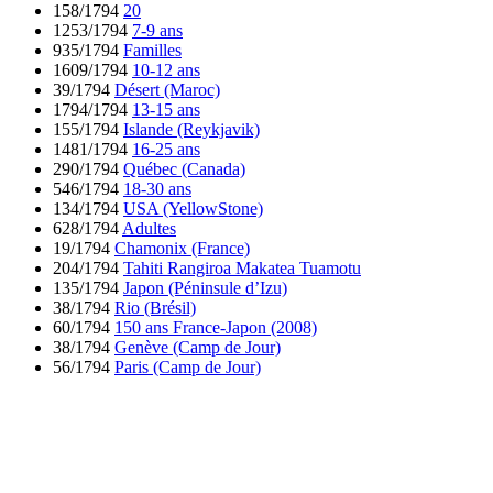
158/1794
20
1253/1794
7-9 ans
935/1794
Familles
1609/1794
10-12 ans
39/1794
Désert (Maroc)
1794/1794
13-15 ans
155/1794
Islande (Reykjavik)
1481/1794
16-25 ans
290/1794
Québec (Canada)
546/1794
18-30 ans
134/1794
USA (YellowStone)
628/1794
Adultes
19/1794
Chamonix (France)
204/1794
Tahiti Rangiroa Makatea Tuamotu
135/1794
Japon (Péninsule d’Izu)
38/1794
Rio (Brésil)
60/1794
150 ans France-Japon (2008)
38/1794
Genève (Camp de Jour)
56/1794
Paris (Camp de Jour)