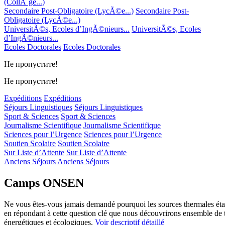
(CollÃ¨ge...)
Secondaire Post-Obligatoire (LycÃ©e...)
Secondaire Post-
Obligatoire (LycÃ©e...)
UniversitÃ©s, Ecoles d’IngÃ©nieurs...
UniversitÃ©s, Ecoles
d’IngÃ©nieurs...
Ecoles Doctorales
Ecoles Doctorales
Не пропустите!
Не пропустите!
Expéditions
Expéditions
Séjours Linguistiques
Séjours Linguistiques
Sport & Sciences
Sport & Sciences
Journalisme Scientifique
Journalisme Scientifique
Sciences pour l’Urgence
Sciences pour l’Urgence
Soutien Scolaire
Soutien Scolaire
Sur Liste d’Attente
Sur Liste d’Attente
Anciens Séjours
Anciens Séjours
Camps ONSEN
Ne vous êtes-vous jamais demandé pourquoi les sources thermales éta
en répondant à cette question clé que nous découvrirons ensemble de
énergétiques et écologiques.
Voir descriptif détaillé