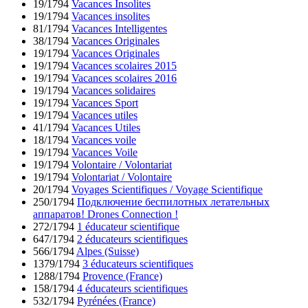
19/1794
Vacances Insolites
19/1794
Vacances insolites
81/1794
Vacances Intelligentes
38/1794
Vacances Originales
19/1794
Vacances Originales
19/1794
Vacances scolaires 2015
19/1794
Vacances scolaires 2016
19/1794
Vacances solidaires
19/1794
Vacances Sport
19/1794
Vacances utiles
41/1794
Vacances Utiles
18/1794
Vacances voile
19/1794
Vacances Voile
19/1794
Volontaire / Volontariat
19/1794
Volontariat / Volontaire
20/1794
Voyages Scientifiques / Voyage Scientifique
250/1794
Подключение беспилотных летательных
аппаратов! Drones Connection !
272/1794
1 éducateur scientifique
647/1794
2 éducateurs scientifiques
566/1794
Alpes (Suisse)
1379/1794
3 éducateurs scientifiques
1288/1794
Provence (France)
158/1794
4 éducateurs scientifiques
532/1794
Pyrénées (France)