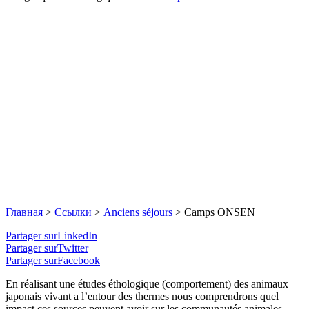
Главная
>
Ссылки
>
Anciens séjours
>
Camps ONSEN
Partager surLinkedIn
Partager surTwitter
Partager surFacebook
En réalisant une études éthologique (comportement) des animaux
japonais vivant a l’entour des thermes nous comprendrons quel
impact ces sources peuvent avoir sur les communautés animales.