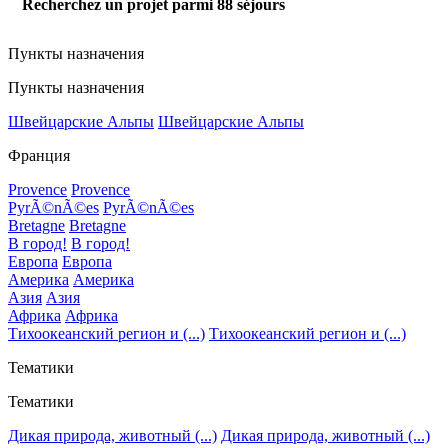
Recherchez un projet parmi
88
séjours
Пункты назначения
Пункты назначения
Швейцарские Альпы
Швейцарские Альпы
Франция
Provence
Provence
PyrÃ©nÃ©es
PyrÃ©nÃ©es
Bretagne
Bretagne
В город!
В город!
Европа
Европа
Америка
Америка
Азия
Азия
Африка
Африка
Тихоокеанский регион и (...)
Тихоокеанский регион и (...)
Тематики
Тематики
Дикая природа, животный (...)
Дикая природа, животный (...)