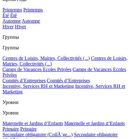
Printemps
Printemps
Été
Été
Automne
Automne
Hiver
Hiver
Группы
Группы
Centres de Loisirs, Mairies, Collectivités (...)
Centres de Loisirs,
Mairies, Collectivités (...)
Camps de Vacances Ecoles Privées
Camps de Vacances Ecoles
Privées
Comités d’Entreprises
Comités d’Entreprises
Incentive, Services RH et Marketing
Incentive, Services RH et
Marketing
Уровни
Уровни
Maternelle et Jardins d’Enfants
Maternelle et Jardins d’Enfants
Primaire
Primaire
Secondaire obligatoire (CollÃ¨ge...)
Secondaire obligatoire