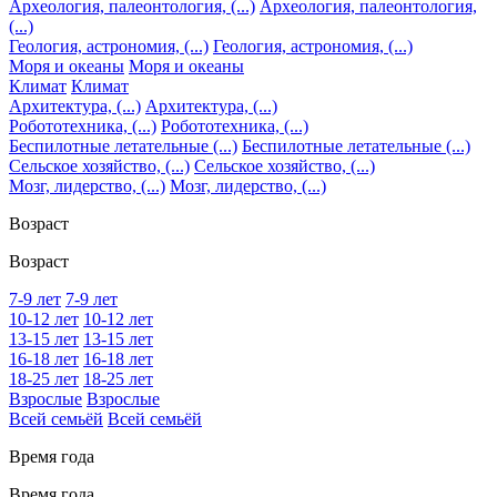
Археология, палеонтология, (...)
Археология, палеонтология,
(...)
Геология, астрономия, (...)
Геология, астрономия, (...)
Моря и океаны
Моря и океаны
Климат
Климат
Архитектура, (...)
Архитектура, (...)
Робототехника, (...)
Робототехника, (...)
Беспилотные летательные (...)
Беспилотные летательные (...)
Сельское хозяйство, (...)
Сельское хозяйство, (...)
Мозг, лидерство, (...)
Мозг, лидерство, (...)
Возраст
Возраст
7-9 лет
7-9 лет
10-12 лет
10-12 лет
13-15 лет
13-15 лет
16-18 лет
16-18 лет
18-25 лет
18-25 лет
Взрослые
Взрослые
Всей семьёй
Всей семьёй
Время года
Время года