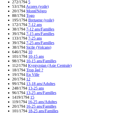
272/1794
5
53/1794
Acores (voile)
20/1794
MontéNégro
88/1794
Togo
195/1794
Bretagne (voile)
172/1794
7-12 ans
38/1794
7-12 ans/Familles
39/1794
7-15 ans/Familles
133/1794
7-25 ans
39/1794
7-25 ans/Familles
38/1794
Sicile (Volcans)
646/1794
10
101/1794
10-15 ans
98/1794
10-15 ans/Familles
112/1794
Kyrgyzstan (Asie Centrale)
18/1794
Trop âgé ?
19/1794
En Ville
20/1794
12
99/1794
13-18 ans/Adultes
248/1794
13-25 ans
96/1794
13-25 ans/Familles
1419/1794
15
119/1794
16-25 ans/Adultes
20/1794
16-25 ans/Familles
101/1794
18-25 ans/Familles