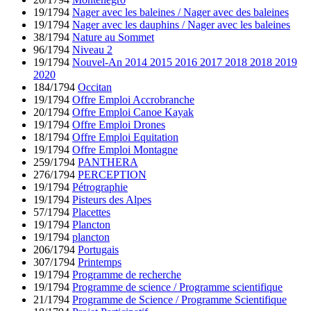
19/1794
Nager avec les baleines / Nager avec des baleines
19/1794
Nager avec les dauphins / Nager avec les baleines
38/1794
Nature au Sommet
96/1794
Niveau 2
19/1794
Nouvel-An 2014 2015 2016 2017 2018 2018 2019
2020
184/1794
Occitan
19/1794
Offre Emploi Accrobranche
20/1794
Offre Emploi Canoe Kayak
19/1794
Offre Emploi Drones
18/1794
Offre Emploi Equitation
19/1794
Offre Emploi Montagne
259/1794
PANTHERA
276/1794
PERCEPTION
19/1794
Pétrographie
19/1794
Pisteurs des Alpes
57/1794
Placettes
19/1794
Plancton
19/1794
plancton
206/1794
Portugais
307/1794
Printemps
19/1794
Programme de recherche
19/1794
Programme de science / Programme scientifique
21/1794
Programme de Science / Programme Scientifique