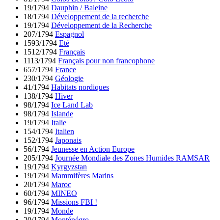
19/1794
Dauphin / Baleine
18/1794
Développement de la recherche
19/1794
Développement de la Recherche
207/1794
Espagnol
1593/1794
Eté
1512/1794
Français
1113/1794
Français pour non francophone
657/1794
France
230/1794
Géologie
41/1794
Habitats nordiques
138/1794
Hiver
98/1794
Ice Land Lab
98/1794
Islande
19/1794
Italie
154/1794
Italien
152/1794
Japonais
56/1794
Jeunesse en Action Europe
205/1794
Journée Mondiale des Zones Humides RAMSAR
19/1794
Kyrgyzstan
19/1794
Mammifères Marins
20/1794
Maroc
60/1794
MINEO
96/1794
Missions FBI !
19/1794
Monde
20/1794
Monténégro