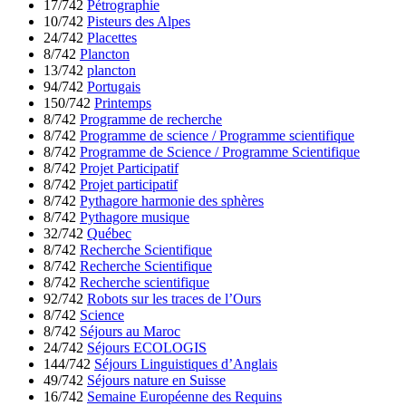
17/742
Pétrographie
10/742
Pisteurs des Alpes
24/742
Placettes
8/742
Plancton
13/742
plancton
94/742
Portugais
150/742
Printemps
8/742
Programme de recherche
8/742
Programme de science / Programme scientifique
8/742
Programme de Science / Programme Scientifique
8/742
Projet Participatif
8/742
Projet participatif
8/742
Pythagore harmonie des sphères
8/742
Pythagore musique
32/742
Québec
8/742
Recherche Scientifique
8/742
Recherche Scientifique
8/742
Recherche scientifique
92/742
Robots sur les traces de l’Ours
8/742
Science
8/742
Séjours au Maroc
24/742
Séjours ECOLOGIS
144/742
Séjours Linguistiques d’Anglais
49/742
Séjours nature en Suisse
16/742
Semaine Européenne des Requins