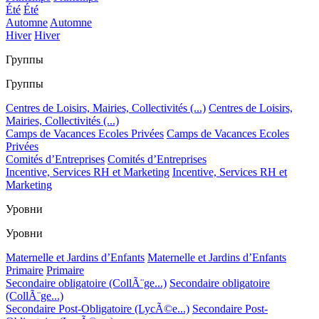
Été
Été
Automne
Automne
Hiver
Hiver
Группы
Группы
Centres de Loisirs, Mairies, Collectivités (...)
Centres de Loisirs,
Mairies, Collectivités (...)
Camps de Vacances Ecoles Privées
Camps de Vacances Ecoles
Privées
Comités d’Entreprises
Comités d’Entreprises
Incentive, Services RH et Marketing
Incentive, Services RH et
Marketing
Уровни
Уровни
Maternelle et Jardins d’Enfants
Maternelle et Jardins d’Enfants
Primaire
Primaire
Secondaire obligatoire (CollÃ¨ge...)
Secondaire obligatoire
(CollÃ¨ge...)
Secondaire Post-Obligatoire (LycÃ©e...)
Secondaire Post-