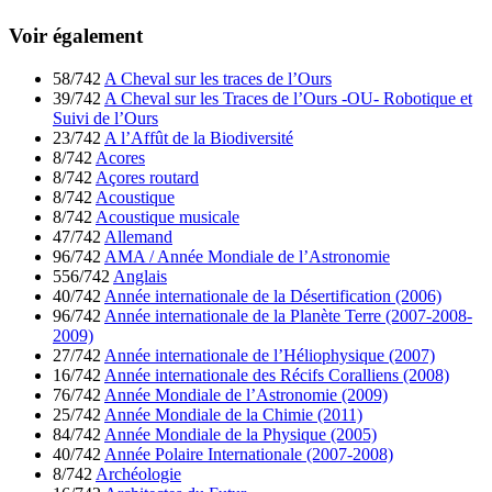
Voir également
58/742
A Cheval sur les traces de l’Ours
39/742
A Cheval sur les Traces de l’Ours -OU- Robotique et
Suivi de l’Ours
23/742
A l’Affût de la Biodiversité
8/742
Acores
8/742
Açores routard
8/742
Acoustique
8/742
Acoustique musicale
47/742
Allemand
96/742
AMA / Année Mondiale de l’Astronomie
556/742
Anglais
40/742
Année internationale de la Désertification (2006)
96/742
Année internationale de la Planète Terre (2007-2008-
2009)
27/742
Année internationale de l’Héliophysique (2007)
16/742
Année internationale des Récifs Coralliens (2008)
76/742
Année Mondiale de l’Astronomie (2009)
25/742
Année Mondiale de la Chimie (2011)
84/742
Année Mondiale de la Physique (2005)
40/742
Année Polaire Internationale (2007-2008)
8/742
Archéologie