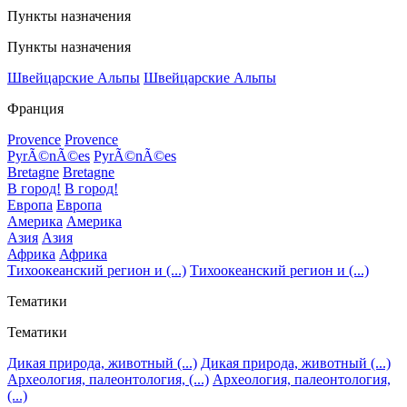
Пункты назначения
Пункты назначения
Швейцарские Альпы
Швейцарские Альпы
Франция
Provence
Provence
PyrÃ©nÃ©es
PyrÃ©nÃ©es
Bretagne
Bretagne
В город!
В город!
Европа
Европа
Америка
Америка
Азия
Азия
Африка
Африка
Тихоокеанский регион и (...)
Тихоокеанский регион и (...)
Тематики
Тематики
Дикая природа, животный (...)
Дикая природа, животный (...)
Археология, палеонтология, (...)
Археология, палеонтология,
(...)