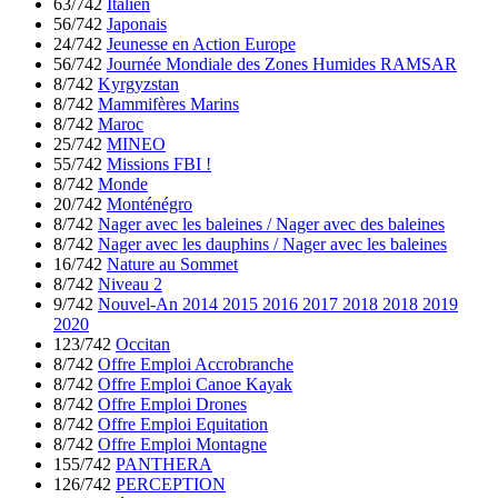
63/742
Italien
56/742
Japonais
24/742
Jeunesse en Action Europe
56/742
Journée Mondiale des Zones Humides RAMSAR
8/742
Kyrgyzstan
8/742
Mammifères Marins
8/742
Maroc
25/742
MINEO
55/742
Missions FBI !
8/742
Monde
20/742
Monténégro
8/742
Nager avec les baleines / Nager avec des baleines
8/742
Nager avec les dauphins / Nager avec les baleines
16/742
Nature au Sommet
8/742
Niveau 2
9/742
Nouvel-An 2014 2015 2016 2017 2018 2018 2019
2020
123/742
Occitan
8/742
Offre Emploi Accrobranche
8/742
Offre Emploi Canoe Kayak
8/742
Offre Emploi Drones
8/742
Offre Emploi Equitation
8/742
Offre Emploi Montagne
155/742
PANTHERA
126/742
PERCEPTION