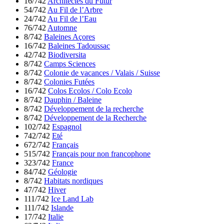
16/742
Architectes du Futur
54/742
Au Fil de l’Arbre
24/742
Au Fil de l’Eau
76/742
Automne
8/742
Baleines Açores
16/742
Baleines Tadoussac
42/742
Biodiversita
8/742
Camps Sciences
8/742
Colonie de vacances / Valais / Suisse
8/742
Colonies Futées
16/742
Colos Ecolos / Colo Ecolo
8/742
Dauphin / Baleine
8/742
Développement de la recherche
8/742
Développement de la Recherche
102/742
Espagnol
742/742
Eté
672/742
Français
515/742
Français pour non francophone
323/742
France
84/742
Géologie
8/742
Habitats nordiques
47/742
Hiver
111/742
Ice Land Lab
111/742
Islande
17/742
Italie