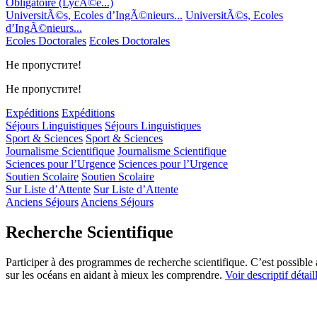
Obligatoire (LycÃ©e...)
UniversitÃ©s, Ecoles d’IngÃ©nieurs...
UniversitÃ©s, Ecoles
d’IngÃ©nieurs...
Ecoles Doctorales
Ecoles Doctorales
Не пропустите!
Не пропустите!
Expéditions
Expéditions
Séjours Linguistiques
Séjours Linguistiques
Sport & Sciences
Sport & Sciences
Journalisme Scientifique
Journalisme Scientifique
Sciences pour l’Urgence
Sciences pour l’Urgence
Soutien Scolaire
Soutien Scolaire
Sur Liste d’Attente
Sur Liste d’Attente
Anciens Séjours
Anciens Séjours
Recherche Scientifique
Participer à des programmes de recherche scientifique. C’est possible 
sur les océans en aidant à mieux les comprendre.
Voir descriptif détail