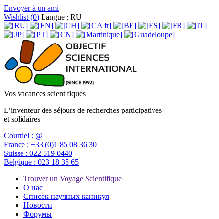
Envoyer à un ami
Wishlist (
0
)
Langue : RU
Vos vacances scientifiques
L’inventeur des séjours de recherches participatives
et solidaires
Courriel :
@
France :
+33 (0)1 85 08 36 30
Suisse :
022 519 0440
Belgique :
023 18 35 65
Trouver un Voyage Scientifique
О нас
Список научных каникул
Новости
Форумы