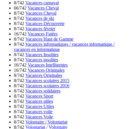
8/742
Vacances carnaval
66/742
Vacances Cheval
8/742
Vacances Cheval
8/742
Vacances de ski
8/742
Vacances Découverte
8/742
Vacances février
16/742
Vacances Futées
8/742
Vacances Haut de Gamme
8/742
Vacances informatiques / vacances informatique /
vacances en informatique
8/742
Vacances Insolites
8/742
Vacances insolites
16/742
Vacances Intelligentes
16/742
Vacances Originales
8/742
Vacances Originales
8/742
Vacances scolaires 2015
8/742
Vacances scolaires 2016
8/742
Vacances solidaires
8/742
Vacances Sport
8/742
Vacances utiles
8/742
Vacances Utiles
8/742
Vacances voile
8/742
Vacances Voile
8/742
Volontaire / Volontariat
8/742
Volontariat / Volontaire