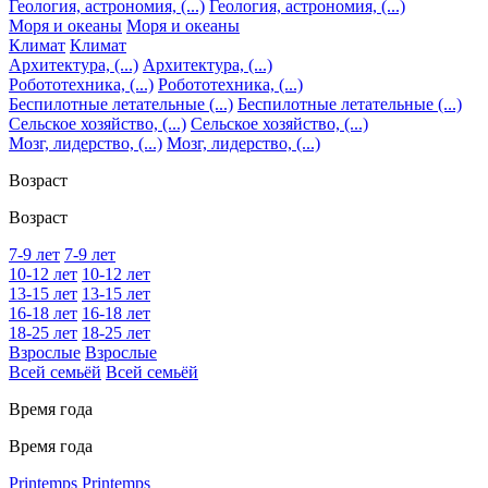
Геология, астрономия, (...)
Геология, астрономия, (...)
Моря и океаны
Моря и океаны
Климат
Климат
Архитектура, (...)
Архитектура, (...)
Робототехника, (...)
Робототехника, (...)
Беспилотные летательные (...)
Беспилотные летательные (...)
Сельское хозяйство, (...)
Сельское хозяйство, (...)
Мозг, лидерство, (...)
Мозг, лидерство, (...)
Возраст
Возраст
7-9 лет
7-9 лет
10-12 лет
10-12 лет
13-15 лет
13-15 лет
16-18 лет
16-18 лет
18-25 лет
18-25 лет
Взрослые
Взрослые
Всей семьёй
Всей семьёй
Время года
Время года
Printemps
Printemps