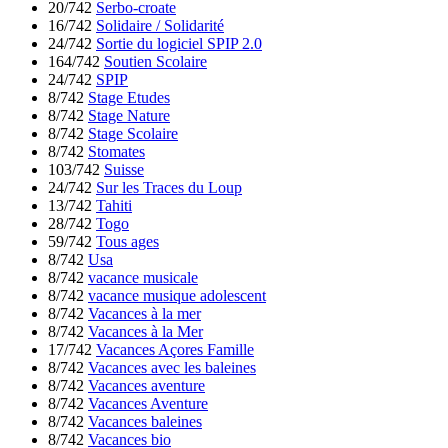
20/742
Serbo-croate
16/742
Solidaire / Solidarité
24/742
Sortie du logiciel SPIP 2.0
164/742
Soutien Scolaire
24/742
SPIP
8/742
Stage Etudes
8/742
Stage Nature
8/742
Stage Scolaire
8/742
Stomates
103/742
Suisse
24/742
Sur les Traces du Loup
13/742
Tahiti
28/742
Togo
59/742
Tous ages
8/742
Usa
8/742
vacance musicale
8/742
vacance musique adolescent
8/742
Vacances à la mer
8/742
Vacances à la Mer
17/742
Vacances Açores Famille
8/742
Vacances avec les baleines
8/742
Vacances aventure
8/742
Vacances Aventure
8/742
Vacances baleines
8/742
Vacances bio