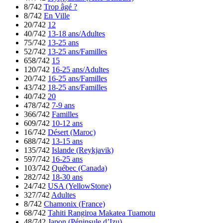
8/742
Trop âgé ?
8/742
En Ville
20/742
12
40/742
13-18 ans/Adultes
75/742
13-25 ans
52/742
13-25 ans/Familles
658/742
15
120/742
16-25 ans/Adultes
20/742
16-25 ans/Familles
43/742
18-25 ans/Familles
40/742
20
478/742
7-9 ans
366/742
Familles
609/742
10-12 ans
16/742
Désert (Maroc)
688/742
13-15 ans
135/742
Islande (Reykjavik)
597/742
16-25 ans
103/742
Québec (Canada)
282/742
18-30 ans
24/742
USA (YellowStone)
327/742
Adultes
8/742
Chamonix (France)
68/742
Tahiti Rangiroa Makatea Tuamotu
48/742
Japon (Péninsule d’Izu)