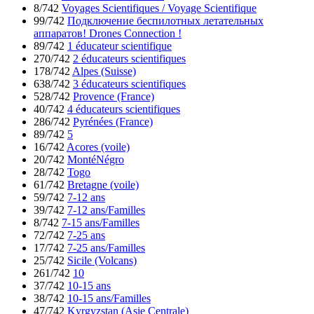
8/742
Voyages Scientifiques / Voyage Scientifique
99/742
Подключение беспилотных летательных
аппаратов! Drones Connection !
89/742
1 éducateur scientifique
270/742
2 éducateurs scientifiques
178/742
Alpes (Suisse)
638/742
3 éducateurs scientifiques
528/742
Provence (France)
40/742
4 éducateurs scientifiques
286/742
Pyrénées (France)
89/742
5
16/742
Acores (voile)
20/742
MontéNégro
28/742
Togo
61/742
Bretagne (voile)
59/742
7-12 ans
39/742
7-12 ans/Familles
8/742
7-15 ans/Familles
72/742
7-25 ans
17/742
7-25 ans/Familles
25/742
Sicile (Volcans)
261/742
10
37/742
10-15 ans
38/742
10-15 ans/Familles
47/742
Kyrgyzstan (Asie Centrale)