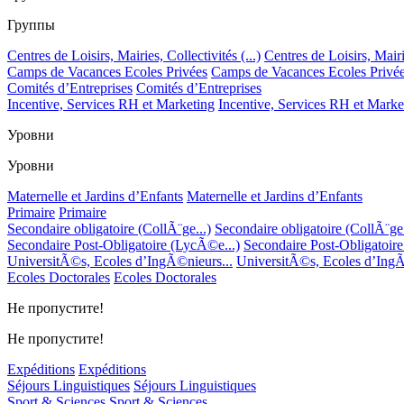
Группы
Centres de Loisirs, Mairies, Collectivités (...)
Centres de Loisirs, Mairie
Camps de Vacances Ecoles Privées
Camps de Vacances Ecoles Privé
Comités d’Entreprises
Comités d’Entreprises
Incentive, Services RH et Marketing
Incentive, Services RH et Marke
Уровни
Уровни
Maternelle et Jardins d’Enfants
Maternelle et Jardins d’Enfants
Primaire
Primaire
Secondaire obligatoire (CollÃ¨ge...)
Secondaire obligatoire (CollÃ¨ge.
Secondaire Post-Obligatoire (LycÃ©e...)
Secondaire Post-Obligatoir
UniversitÃ©s, Ecoles d’IngÃ©nieurs...
UniversitÃ©s, Ecoles d’IngÃ
Ecoles Doctorales
Ecoles Doctorales
Не пропустите!
Не пропустите!
Expéditions
Expéditions
Séjours Linguistiques
Séjours Linguistiques
Sport & Sciences
Sport & Sciences