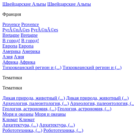
Швейцарские Альпы
Швейцарские Альпы
Франция
Provence
Provence
PyrÃ©nÃ©es
PyrÃ©nÃ©es
Bretagne
Bretagne
В город!
В город!
Европа
Европа
Америка
Америка
Азия
Азия
Африка
Африка
Тихоокеанский регион и (...)
Тихоокеанский регион и (...)
Тематики
Тематики
Дикая природа, животный (...)
Дикая природа, животный (...)
Археология, палеонтология, (...)
Археология, палеонтология, (..
Геология, астрономия, (...)
Геология, астрономия, (...)
Моря и океаны
Моря и океаны
Климат
Климат
Архитектура, (...)
Архитектура, (...)
Робототехника, (...)
Робототехника, (...)