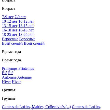
Возраст
Возраст
7-9 лет
7-9 лет
10-12 лет
10-12 лет
13-15 лет
13-15 лет
16-18 лет
16-18 лет
18-25 лет
18-25 лет
Взрослые
Взрослые
Всей семьёй
Всей семьёй
Время года
Время года
Printemps
Printemps
Été
Été
Automne
Automne
Hiver
Hiver
Группы
Группы
Centres de Loisirs, Mairies, Collectivités (...)
Centres de Loisirs,