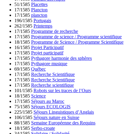
51/1585
Placettes
17/1585
Plancton
17/1585
plancton
196/1585
Portugais
262/1585
Printemps
17/1585
Programme de recherche
17/1585
Programme de science / Programme scientifique
18/1585
Programme de Science / Programme Scientifique
16/1585
Projet Participatif
17/1585
Projet participatif
17/1585
Pythagore harmonie des sphères
17/1585
Pythagore musique
69/1585
Québec
17/1585
Recherche Scientifique
17/1585
Recherche Scientifique
17/1585
Recherche scientifique
101/1585
Robots sur les traces de l’Ours
18/1585
Science
17/1585
Séjours au Maroc
75/1585
Séjours ECOLOGIS
225/1585
Séjours Linguistiques d’Anglais
106/1585
Séjours nature en Suisse
88/1585
Semaine Européenne des Requins
18/1585
Serbo-croate
34/1585
Solidaire / Solidarité