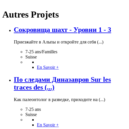
Autres Projets
Сокровища шахт - Уровни 1 - 3
Приезжайте в Альпы и откройте для себя (...)
7-25 ans/Familles
Suisse
En Savoir +
По следами Диназавров Sur les
traces des (...)
Как палеонтолог в разведке, приходите на (...)
7-25 ans
Suisse
En Savoir +