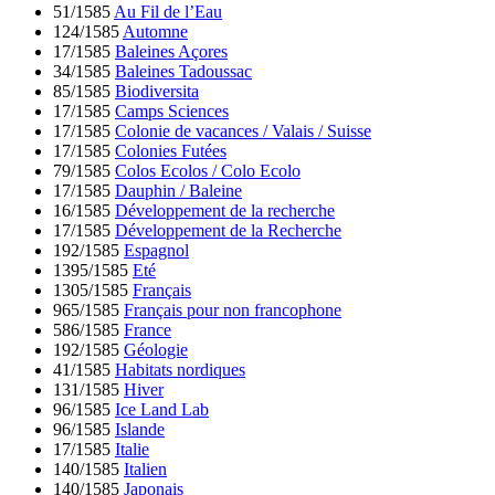
51/1585
Au Fil de l’Eau
124/1585
Automne
17/1585
Baleines Açores
34/1585
Baleines Tadoussac
85/1585
Biodiversita
17/1585
Camps Sciences
17/1585
Colonie de vacances / Valais / Suisse
17/1585
Colonies Futées
79/1585
Colos Ecolos / Colo Ecolo
17/1585
Dauphin / Baleine
16/1585
Développement de la recherche
17/1585
Développement de la Recherche
192/1585
Espagnol
1395/1585
Eté
1305/1585
Français
965/1585
Français pour non francophone
586/1585
France
192/1585
Géologie
41/1585
Habitats nordiques
131/1585
Hiver
96/1585
Ice Land Lab
96/1585
Islande
17/1585
Italie
140/1585
Italien
140/1585
Japonais