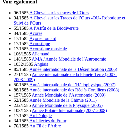
Voir également
96/1585
A Cheval sur les traces de l’Ours
94/1585
A Cheval sur les Traces de l’Ours -OU- Robotique et
Suivi de l’Ours
55/1585
A l’Affût de la Biodiversité
34/1585
Acores
17/1585
Açores routard
17/1585
Acoustique
17/1585
Acoustique musicale
106/1585
Allemand
148/1585
AMA / Année Mondiale de l’Astronomie
1032/1585
Anglais
85/1585
Année internationale de la Désertification (2006)
271/1585
Année internationale de la Planète Terre (2007-
2008-2009)
50/1585
Année internationale de l’Héliophysique (2007)
88/1585
Année internationale des Récifs Coralliens (2008)
157/1585
Année Mondiale de l’Astronomie (2009)
52/1585
Année Mondiale de la Chimie (2011)
232/1585
Année Mondiale de la Physique (2005)
108/1585
Année Polaire Internationale (2007-2008)
17/1585
Archéologie
34/1585
Architectes du Futur
70/1585
Au Fil de l’Arbre