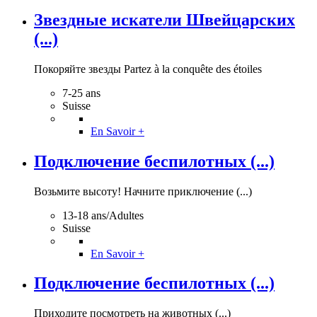
Звездные искатели Швейцарских
(...)
Покоряйте звезды Partez à la conquête des étoiles
7-25 ans
Suisse
En Savoir +
Подключение беспилотных (...)
Возьмите высоту! Начните приключение (...)
13-18 ans/Adultes
Suisse
En Savoir +
Подключение беспилотных (...)
Приходите посмотреть на животных (...)