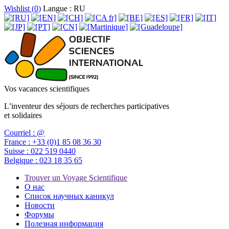
Wishlist (
0
)
Langue : RU
Vos vacances scientifiques
L’inventeur des séjours de recherches participatives
et solidaires
Courriel :
@
France :
+33 (0)1 85 08 36 30
Suisse :
022 519 0440
Belgique :
023 18 35 65
Trouver un Voyage Scientifique
О нас
Список научных каникул
Новости
Форумы
Полезная информация