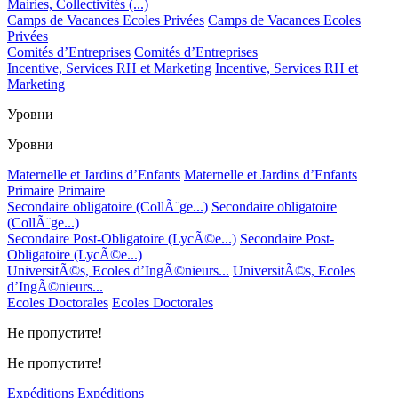
Mairies, Collectivités (...)
Camps de Vacances Ecoles Privées
Camps de Vacances Ecoles
Privées
Comités d’Entreprises
Comités d’Entreprises
Incentive, Services RH et Marketing
Incentive, Services RH et
Marketing
Уровни
Уровни
Maternelle et Jardins d’Enfants
Maternelle et Jardins d’Enfants
Primaire
Primaire
Secondaire obligatoire (CollÃ¨ge...)
Secondaire obligatoire
(CollÃ¨ge...)
Secondaire Post-Obligatoire (LycÃ©e...)
Secondaire Post-
Obligatoire (LycÃ©e...)
UniversitÃ©s, Ecoles d’IngÃ©nieurs...
UniversitÃ©s, Ecoles
d’IngÃ©nieurs...
Ecoles Doctorales
Ecoles Doctorales
Не пропустите!
Не пропустите!
Expéditions
Expéditions