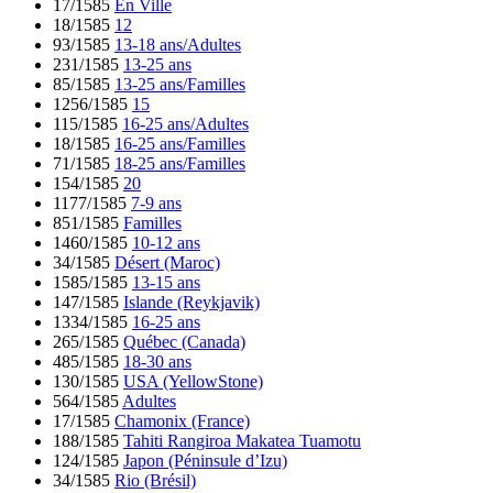
17/1585
En Ville
18/1585
12
93/1585
13-18 ans/Adultes
231/1585
13-25 ans
85/1585
13-25 ans/Familles
1256/1585
15
115/1585
16-25 ans/Adultes
18/1585
16-25 ans/Familles
71/1585
18-25 ans/Familles
154/1585
20
1177/1585
7-9 ans
851/1585
Familles
1460/1585
10-12 ans
34/1585
Désert (Maroc)
1585/1585
13-15 ans
147/1585
Islande (Reykjavik)
1334/1585
16-25 ans
265/1585
Québec (Canada)
485/1585
18-30 ans
130/1585
USA (YellowStone)
564/1585
Adultes
17/1585
Chamonix (France)
188/1585
Tahiti Rangiroa Makatea Tuamotu
124/1585
Japon (Péninsule d’Izu)
34/1585
Rio (Brésil)