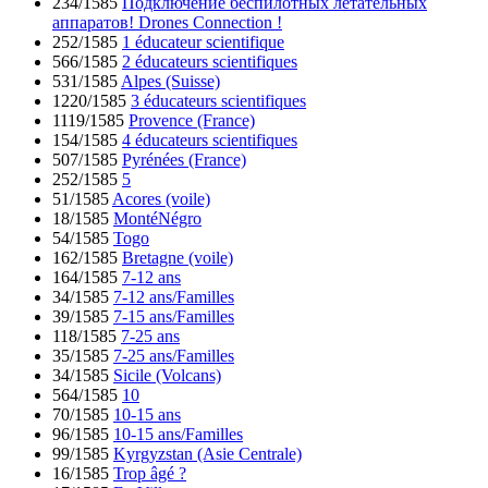
234/1585
Подключение беспилотных летательных
аппаратов! Drones Connection !
252/1585
1 éducateur scientifique
566/1585
2 éducateurs scientifiques
531/1585
Alpes (Suisse)
1220/1585
3 éducateurs scientifiques
1119/1585
Provence (France)
154/1585
4 éducateurs scientifiques
507/1585
Pyrénées (France)
252/1585
5
51/1585
Acores (voile)
18/1585
MontéNégro
54/1585
Togo
162/1585
Bretagne (voile)
164/1585
7-12 ans
34/1585
7-12 ans/Familles
39/1585
7-15 ans/Familles
118/1585
7-25 ans
35/1585
7-25 ans/Familles
34/1585
Sicile (Volcans)
564/1585
10
70/1585
10-15 ans
96/1585
10-15 ans/Familles
99/1585
Kyrgyzstan (Asie Centrale)
16/1585
Trop âgé ?