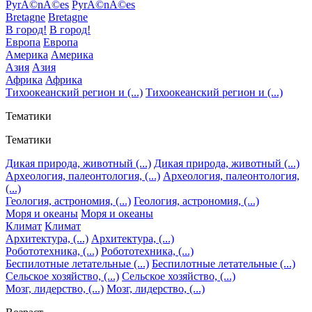
PyrÃ©nÃ©es
PyrÃ©nÃ©es
Bretagne
Bretagne
В город!
В город!
Европа
Европа
Америка
Америка
Азия
Азия
Африка
Африка
Тихоокеанский регион и (...)
Тихоокеанский регион и (...)
Тематики
Тематики
Дикая природа, животный (...)
Дикая природа, животный (...)
Археология, палеонтология, (...)
Археология, палеонтология,
(...)
Геология, астрономия, (...)
Геология, астрономия, (...)
Моря и океаны
Моря и океаны
Климат
Климат
Архитектура, (...)
Архитектура, (...)
Робототехника, (...)
Робототехника, (...)
Беспилотные летательные (...)
Беспилотные летательные (...)
Сельское хозяйство, (...)
Сельское хозяйство, (...)
Мозг, лидерство, (...)
Мозг, лидерство, (...)