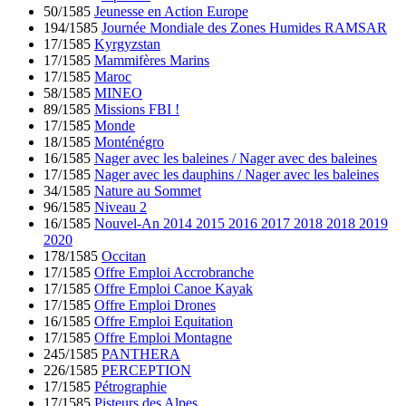
50/1585
Jeunesse en Action Europe
194/1585
Journée Mondiale des Zones Humides RAMSAR
17/1585
Kyrgyzstan
17/1585
Mammifères Marins
17/1585
Maroc
58/1585
MINEO
89/1585
Missions FBI !
17/1585
Monde
18/1585
Monténégro
16/1585
Nager avec les baleines / Nager avec des baleines
17/1585
Nager avec les dauphins / Nager avec les baleines
34/1585
Nature au Sommet
96/1585
Niveau 2
16/1585
Nouvel-An 2014 2015 2016 2017 2018 2018 2019
2020
178/1585
Occitan
17/1585
Offre Emploi Accrobranche
17/1585
Offre Emploi Canoe Kayak
17/1585
Offre Emploi Drones
16/1585
Offre Emploi Equitation
17/1585
Offre Emploi Montagne
245/1585
PANTHERA
226/1585
PERCEPTION
17/1585
Pétrographie
17/1585
Pisteurs des Alpes