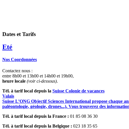
Dates et Tarifs
Eté
Nos Coordonnées
Contactez nous :
entre 8h00 et 13h00 et 14h00 et 19h00,
heure locale
(voir ci-dessous)
.
Tél. à tarif local depuis la
Suisse
Colonie de vacances
Valais
Suisse
L’ONG Objectif Sciences International propose chaque année
paléontologie, géologie, drones...). Vous trouverez des information
Tél. à tarif local depuis la France :
01 85 08 36 30
Tél. à tarif local depuis la Belgique :
023 18 35 65