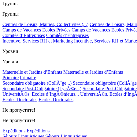
Группы
Группы
Centres de Loisirs, Mairies, Collectivités (...)
Centres de Loisirs, Mairie
Camps de Vacances Ecoles Privées
Camps de Vacances Ecoles Privé
Comités d’Entreprises
Comités d’Entreprises
Incentive, Services RH et Marketing
Incentive, Services RH et Marke
Уровни
Уровни
Maternelle et Jardins d’Enfants
Maternelle et Jardins d’Enfants
Primaire
Primaire
Secondaire obligatoire (CollÃ¨ge...)
Secondaire obligatoire (CollÃ¨ge.
Secondaire Post-Obligatoire (LycÃ©e...)
Secondaire Post-Obligatoir
UniversitÃ©s, Ecoles d’IngÃ©nieurs...
UniversitÃ©s, Ecoles d’IngÃ
Ecoles Doctorales
Ecoles Doctorales
Не пропустите!
Не пропустите!
Expéditions
Expéditions
Séjours Linguistiques
Séjours Linguistiques