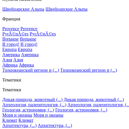
Швейцарские Альпы
Швейцарские Альпы
Франция
Provence
Provence
PyrÃ©nÃ©es
PyrÃ©nÃ©es
Bretagne
Bretagne
В город!
В город!
Европа
Европа
Америка
Америка
Азия
Азия
Африка
Африка
Тихоокеанский регион и (...)
Тихоокеанский регион и (...)
Тематики
Тематики
Дикая природа, животный (...)
Дикая природа, животный (...)
Археология, палеонтология, (...)
Археология, палеонтология, (..
Геология, астрономия, (...)
Геология, астрономия, (...)
Моря и океаны
Моря и океаны
Климат
Климат
Архитектура, (...)
Архитектура, (...)