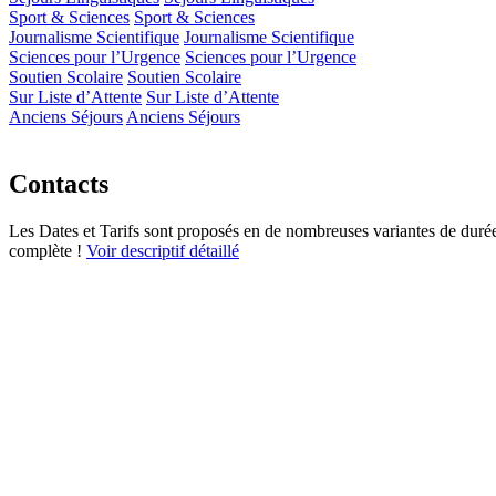
Sport & Sciences
Sport & Sciences
Journalisme Scientifique
Journalisme Scientifique
Sciences pour l’Urgence
Sciences pour l’Urgence
Soutien Scolaire
Soutien Scolaire
Sur Liste d’Attente
Sur Liste d’Attente
Anciens Séjours
Anciens Séjours
Contacts
Les Dates et Tarifs sont proposés en de nombreuses variantes de durées
complète !
Voir descriptif détaillé