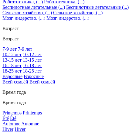
Робототехника, (...)
Робототехника, (...)
Беспилотные летательные (...)
Беспилотные летательные (...)
Сельское хозяйство, (...)
Сельское хозяйство, (...)
Мозг, лидерство, (...)
Мозг, лидерство, (...)
Возраст
Возраст
7-9 лет
7-9 лет
10-12 лет
10-12 лет
13-15 лет
13-15 лет
16-18 лет
16-18 лет
18-25 лет
18-25 лет
Взрослые
Взрослые
Всей семьёй
Всей семьёй
Время года
Время года
Printemps
Printemps
Été
Été
Automne
Automne
Hiver
Hiver