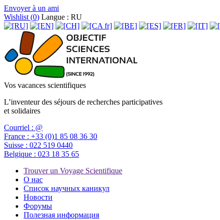
Envoyer à un ami
Wishlist (
0
)
Langue : RU
Vos vacances scientifiques
L’inventeur des séjours de recherches participatives
et solidaires
Courriel :
@
France :
+33 (0)1 85 08 36 30
Suisse :
022 519 0440
Belgique :
023 18 35 65
Trouver un Voyage Scientifique
О нас
Список научных каникул
Новости
Форумы
Полезная информация