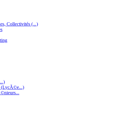
s, Collectivités (...)
es
ting
..)
e (LycÃ©e...)
©nieurs...