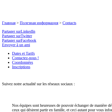
Главная
>
Полезная информация
>
Contacts
Partager surLinkedIn
Partager surTwitter
Partager surFacebook
Envoyer à un ami
Dates et Tarifs
Contactez-nous !
Coordonnées
Inscriptions
Suivez notre actualité sur les réseaux sociaux :
Nos équipes sont heureuses de pouvoir échanger de manière détaill
ceux qui désirent partir en famille, et ceci autant pour vous info