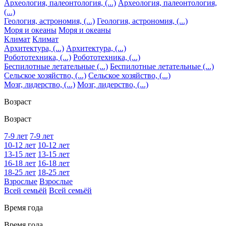
Археология, палеонтология, (...)
Археология, палеонтология,
(...)
Геология, астрономия, (...)
Геология, астрономия, (...)
Моря и океаны
Моря и океаны
Климат
Климат
Архитектура, (...)
Архитектура, (...)
Робототехника, (...)
Робототехника, (...)
Беспилотные летательные (...)
Беспилотные летательные (...)
Сельское хозяйство, (...)
Сельское хозяйство, (...)
Мозг, лидерство, (...)
Мозг, лидерство, (...)
Возраст
Возраст
7-9 лет
7-9 лет
10-12 лет
10-12 лет
13-15 лет
13-15 лет
16-18 лет
16-18 лет
18-25 лет
18-25 лет
Взрослые
Взрослые
Всей семьёй
Всей семьёй
Время года
Время года