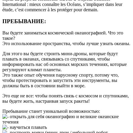
International : mieux connaître les Océans, s’impliquer dans leur
étude, c’est commencer à les protéger pour demain.
ПРЕБЫВАНИЕ:
Вы будете заниматься космической океанографией. Что это
такое?
Это использование пространства, чтобы лучше узнать океаны.
Для этого вы будете строить мини-дроны, которые будут
плавать в океанах, связываясь со спутниками, чтобы
информировать нас об основных морских течениях, которые
регулируют климат планеты.
Это также опыт обучения парусному спорту, потому что,
чтобы протестировать и запустить эти инструменты, вы
должны быть в состоянии выйти в море.
Это еще не все: чтобы понять связь с космосом и спутниками,
вы будете жить, настраивая запуск ракеты!
Пребывание станет уникальной возможностью:
открыть для себя океанографию и великие океанские
течения
научиться плавать
построить маяки (мини-дрон / небольшой робот-