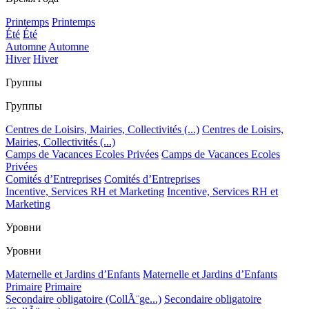
Printemps
Printemps
Été
Été
Automne
Automne
Hiver
Hiver
Группы
Группы
Centres de Loisirs, Mairies, Collectivités (...)
Centres de Loisirs,
Mairies, Collectivités (...)
Camps de Vacances Ecoles Privées
Camps de Vacances Ecoles
Privées
Comités d’Entreprises
Comités d’Entreprises
Incentive, Services RH et Marketing
Incentive, Services RH et
Marketing
Уровни
Уровни
Maternelle et Jardins d’Enfants
Maternelle et Jardins d’Enfants
Primaire
Primaire
Secondaire obligatoire (CollÃ¨ge...)
Secondaire obligatoire