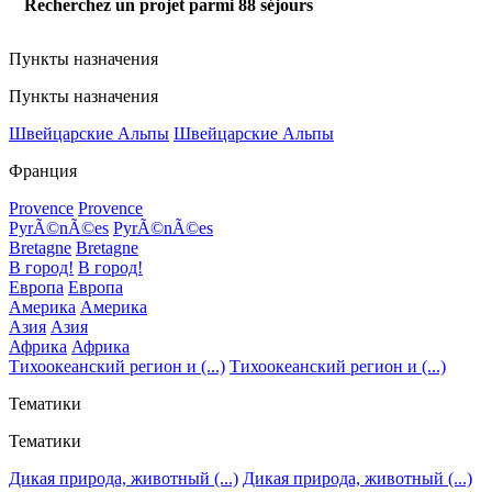
Recherchez un projet parmi
88
séjours
Пункты назначения
Пункты назначения
Швейцарские Альпы
Швейцарские Альпы
Франция
Provence
Provence
PyrÃ©nÃ©es
PyrÃ©nÃ©es
Bretagne
Bretagne
В город!
В город!
Европа
Европа
Америка
Америка
Азия
Азия
Африка
Африка
Тихоокеанский регион и (...)
Тихоокеанский регион и (...)
Тематики
Тематики
Дикая природа, животный (...)
Дикая природа, животный (...)