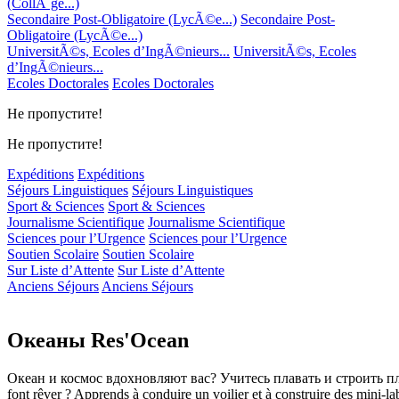
(CollÃ¨ge...)
Secondaire Post-Obligatoire (LycÃ©e...)
Secondaire Post-
Obligatoire (LycÃ©e...)
UniversitÃ©s, Ecoles d’IngÃ©nieurs...
UniversitÃ©s, Ecoles
d’IngÃ©nieurs...
Ecoles Doctorales
Ecoles Doctorales
Не пропустите!
Не пропустите!
Expéditions
Expéditions
Séjours Linguistiques
Séjours Linguistiques
Sport & Sciences
Sport & Sciences
Journalisme Scientifique
Journalisme Scientifique
Sciences pour l’Urgence
Sciences pour l’Urgence
Soutien Scolaire
Soutien Scolaire
Sur Liste d’Attente
Sur Liste d’Attente
Anciens Séjours
Anciens Séjours
Океаны Res'Ocean
Океан и космос вдохновляют вас? Учитесь плавать и строить пл
font rêver ? Apprends à conduire un voilier et à construire des mini-lab