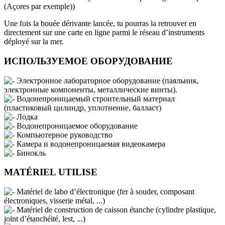
(Açores par exemple))
Une fois la bouée dérivante lancée, tu pourras la retrouver en
directement sur une carte en ligne parmi le réseau d’instruments
déployé sur la mer.
ИСПОЛЬЗУЕМОЕ ОБОРУДОВАНИЕ
Электронное лабораторное оборудование (паяльник,
электронные компоненты, металлические винты).
Водонепроницаемый строительный материал
(пластиковый цилиндр, уплотнение, балласт)
Лодка
Водонепроницаемое оборудование
Компьютерное руководство
Камера и водонепроницаемая видеокамера
Бинокль
MATÉRIEL UTILISE
Matériel de labo d’électronique (fer à souder, composant
électroniques, visserie métal, ...)
Matériel de construction de caisson étanche (cylindre plastique,
joint d’étanchéité, lest, ...)