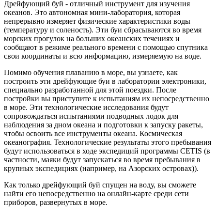
Дрейфующий буй - отличный инструмент для изучения
океанов. Это автономная мини-лаборатория, которая
непрерывно измеряет физические характеристики воды
(температуру и соленость). Эти буи сбрасываются во время
морских прогулок на больших океанских течениях и
сообщают в режиме реального времени с помощью спутника
свои координаты и всю информацию, измеряемую на воде.
Помимо обучения плаванию в море, вы узнаете, как
построить эти дрейфующие буи в лаборатории электроники,
специально разработанной для этой поездки. После
постройки вы приступите к испытаниям их непосредственно
в море. Эти технологические исследования будут
сопровождаться испытаниями подводных лодок для
наблюдения за дном океана и подготовки к запуску ракеты,
чтобы освоить все инструменты океана. Космическая
океанография. Технологические результаты этого пребывания
будут использоваться в ходе экспедиций программы CETIS (в
частности, маяки будут запускаться во время пребывания в
крупных экспедициях (например, на Азорских островах)).
Как только дрейфующий буй спущен на воду, вы сможете
найти его непосредственно на онлайн-карте среди сети
приборов, развернутых в море.