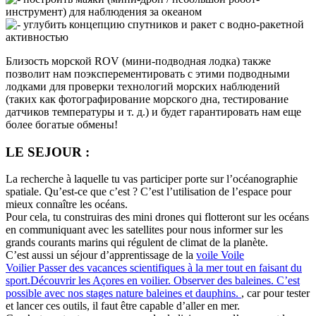
инструмент) для наблюдения за океаном
углубить концепцию спутников и ракет с водно-ракетной
активностью
Близость морской ROV (мини-подводная лодка) также
позволит нам поэксперементировать с этими подводными
лодками для проверки технологий морских наблюдений
(таких как фотографирование морского дна, тестирование
датчиков температуры и т. д.) и будет гарантировать нам еще
более богатые обмены!
LE SEJOUR :
La recherche à laquelle tu vas participer porte sur l’océanographie
spatiale. Qu’est-ce que c’est ? C’est l’utilisation de l’espace pour
mieux connaître les océans.
Pour cela, tu construiras des mini drones qui flotteront sur les océans
en communiquant avec les satellites pour nous informer sur les
grands courants marins qui régulent de climat de la planète.
C’est aussi un séjour d’apprentissage de la
voile
Voile
Voilier
Passer des vacances scientifiques à la mer tout en faisant du
sport.Découvrir les Açores en voilier. Observer des baleines. C’est
possible avec nos stages nature baleines et dauphins.
, car pour tester
et lancer ces outils, il faut être capable d’aller en mer.