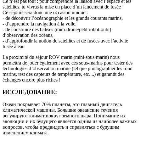
Ce n’est pas tout : pour comprendre la liaison avec l’espace et les
satellites, tu vivras la mise en place d’un lancement de fusée !
Ce séjours sera donc une occasion unique :
- de découvrir l’océanographie et les grands courants marins,
- d’apprendre la navigation à la voile,
- de construire des balises (mini-drone/petit robot-outil)
d’observation des océans,
- d’approfondir la notion de satellites et de fusées avec l’activité
fusée à eau
La proximité du séjour ROV marin (mini-sous-marin) nous
permettra de jouer également avec ces sous-marins pour tester des
technologies d’observation marine (tel que photographier les fond
marins, test des capteurs de température, etc....) et garantit des
échanges encore plus riches !
ИССЛЕДОВАНИЕ:
Океан покрывает 70% планеты, это главный двигатель
климатической машины. Большие океанские течения
регулируют климат вокруг земного шара. Понимание их
эволюции и их будущего является одним из наиболее важных
вопросов, чтобы предвидеть и справляться с будущим
изменением климата.