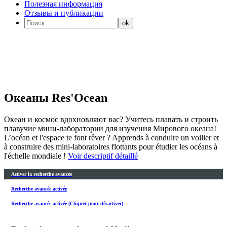
Полезная информация
Отзывы и публикации
Океаны Res'Ocean
Океан и космос вдохновляют вас? Учитесь плавать и строить
плавучие мини-лаборатории для изучения Мирового океана!
L’océan et l'espace te font rêver ? Apprends à conduire un voilier et
à construire des mini-laboratoires flottants pour étudier les océans à
l'échelle mondiale !
Voir descriptif détaillé
Activer la recherche avancée
Recherche avancée activée
Recherche avancée activée (Cliquer pour désactiver)