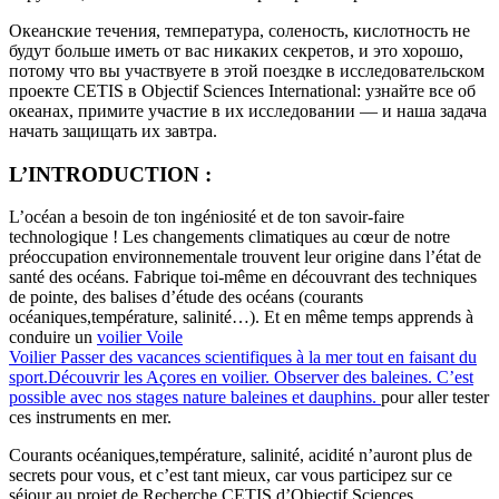
Океанские течения, температура, соленость, кислотность не
будут больше иметь от вас никаких секретов, и это хорошо,
потому что вы участвуете в этой поездке в исследовательском
проекте CETIS в Objectif Sciences International: узнайте все об
океанах, примите участие в их исследовании — и наша задача
начать защищать их завтра.
L’INTRODUCTION :
L’océan a besoin de ton ingéniosité et de ton savoir-faire
technologique ! Les changements climatiques au cœur de notre
préoccupation environnementale trouvent leur origine dans l’état de
santé des océans. Fabrique toi-même en découvrant des techniques
de pointe, des balises d’étude des océans (courants
océaniques,température, salinité…). Et en même temps apprends à
conduire un
voilier
Voile
Voilier
Passer des vacances scientifiques à la mer tout en faisant du
sport.Découvrir les Açores en voilier. Observer des baleines. C’est
possible avec nos stages nature baleines et dauphins.
pour aller tester
ces instruments en mer.
Courants océaniques,température, salinité, acidité n’auront plus de
secrets pour vous, et c’est tant mieux, car vous participez sur ce
séjour au projet de Recherche CETIS d’Objectif Sciences