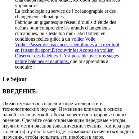
управлять!
La technologie au service de l’océanographie et des
changements climatiques.
Fabrique un gigantesque réseau d’outils d’étude des
océans pour comprendre les grands changements
climatiques, puis teste ton mini-labo flottent en
conditions réelles grâce à un
voilier
Voile
Voilier
Passer des vacances scientifiques à la mer tout
en faisant du sport.Découvrir les Açores en voilier.
Observer des baleines. C’est possible avec nos stages
nature baleines et dauphins.
que tu apprendras à
conduire !
Le Séjour
ВВЕДЕНИЕ:
Океан нуждается в вашей изобретательности и
технологических ноу-хау! Изменение климата, в основе
нашей экологической заботы, коренится в здоровье наших
океанов. Сделайте себя открывающим передовые методы,
изучите метки океанов (океанические течения, температура,
соленость) и у вас также будет возможность научиться водить
парусник, чтобы испытать эти приборы в море.