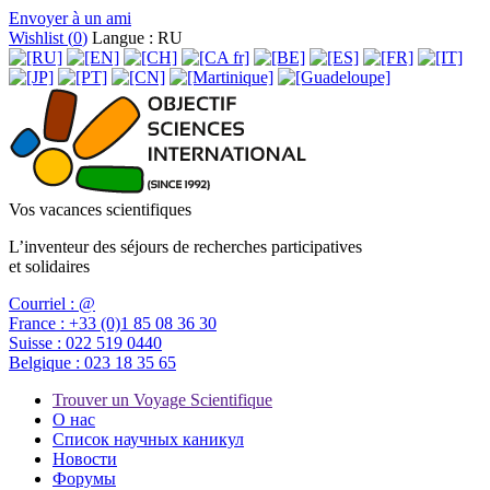
Envoyer à un ami
Wishlist (
0
)
Langue : RU
Vos vacances scientifiques
L’inventeur des séjours de recherches participatives
et solidaires
Courriel :
@
France :
+33 (0)1 85 08 36 30
Suisse :
022 519 0440
Belgique :
023 18 35 65
Trouver un Voyage Scientifique
О нас
Список научных каникул
Новости
Форумы