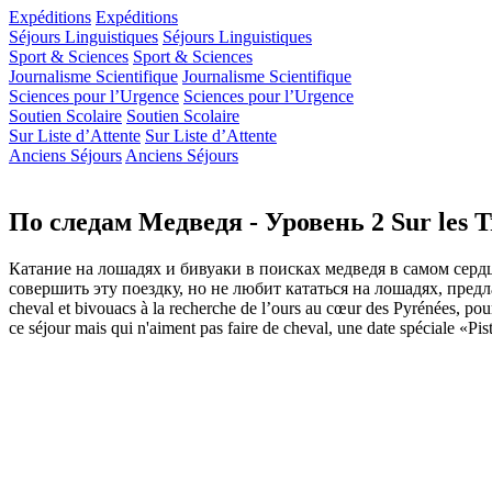
Expéditions
Expéditions
Séjours Linguistiques
Séjours Linguistiques
Sport & Sciences
Sport & Sciences
Journalisme Scientifique
Journalisme Scientifique
Sciences pour l’Urgence
Sciences pour l’Urgence
Soutien Scolaire
Soutien Scolaire
Sur Liste d’Attente
Sur Liste d’Attente
Anciens Séjours
Anciens Séjours
По следам Медведя - Уровень 2 Sur les Tr
Катание на лошадях и бивуаки в поисках медведя в самом сер
совершить эту поездку, но не любит кататься на лошадях, предла
cheval et bivouacs à la recherche de l’ours au cœur des Pyrénées, po
ce séjour mais qui n'aiment pas faire de cheval, une date spéciale «Pi