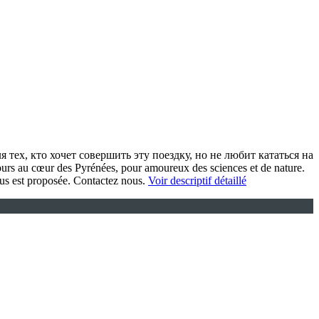
ех, кто хочет совершить эту поездку, но не любит кататься на
rs au cœur des Pyrénées, pour amoureux des sciences et de nature.
ous est proposée. Contactez nous.
Voir descriptif détaillé