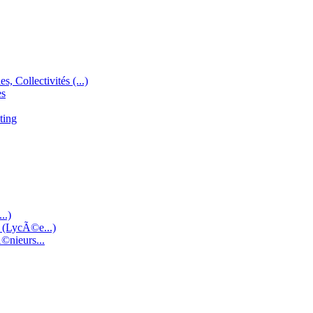
s, Collectivités (...)
es
ting
..)
e (LycÃ©e...)
©nieurs...