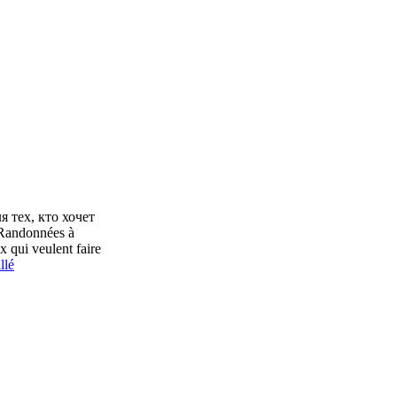
 тех, кто хочет
Randonnées à
 qui veulent faire
llé