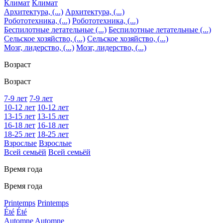
Климат
Климат
Архитектура, (...)
Архитектура, (...)
Робототехника, (...)
Робототехника, (...)
Беспилотные летательные (...)
Беспилотные летательные (...)
Сельское хозяйство, (...)
Сельское хозяйство, (...)
Мозг, лидерство, (...)
Мозг, лидерство, (...)
Возраст
Возраст
7-9 лет
7-9 лет
10-12 лет
10-12 лет
13-15 лет
13-15 лет
16-18 лет
16-18 лет
18-25 лет
18-25 лет
Взрослые
Взрослые
Всей семьёй
Всей семьёй
Время года
Время года
Printemps
Printemps
Été
Été
Automne
Automne