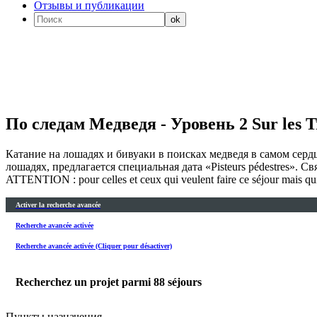
Отзывы и публикации
По следам Медведя - Уровень 2 Sur les Tr
Катание на лошадях и бивуаки в поисках медведя в самом серд
лошадях, предлагается специальная дата «Pisteurs pédestres». Свяжи
ATTENTION : pour celles et ceux qui veulent faire ce séjour mais qui 
Activer la recherche avancée
Recherche avancée activée
Recherche avancée activée (Cliquer pour désactiver)
Recherchez un projet parmi
88
séjours
Пункты назначения