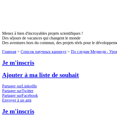
Menez à bien d'incroyables projets scientifiques !
Des séjours de vacances qui changent le monde
Des aventures hors du commun, des projets réels pour le dévoloppem
Главная
>
Список научных каникул
>
По следам Медведя - Уровен
Je m'inscris
Ajouter à ma liste de souhait
Partager surLinkedIn
Partager surTwitter
Partager surFacebook
Envoyer à un ami
Je m'inscris