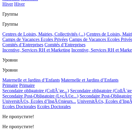
Hiver
Hiver
Группы
Группы
Centres de Loisirs, Mairies, Collectivités (...)
Centres de Loisirs, Mairie
Camps de Vacances Ecoles Privées
Camps de Vacances Ecoles Privé
Comités d’Entreprises
Comités d’Entreprises
Incentive, Services RH et Marketing
Incentive, Services RH et Marke
Уровни
Уровни
Maternelle et Jardins d’Enfants
Maternelle et Jardins d’Enfants
Primaire
Primaire
Secondaire obligatoire (CollÃ¨ge...)
Secondaire obligatoire (CollÃ¨ge.
Secondaire Post-Obligatoire (LycÃ©e...)
Secondaire Post-Obligatoir
UniversitÃ©s, Ecoles d’IngÃ©nieurs...
UniversitÃ©s, Ecoles d’IngÃ
Ecoles Doctorales
Ecoles Doctorales
Не пропустите!
Не пропустите!