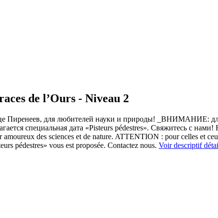
aces de l’Ours - Niveau 2
дце Пиренеев, для любителей науки и природы! _ВНИМАНИЕ: для
гается специальная дата «Pisteurs pédestres». Свяжитесь с нами! 
ur amoureux des sciences et de nature. ATTENTION : pour celles et ceux
steurs pédestres» vous est proposée. Contactez nous.
Voir descriptif détai