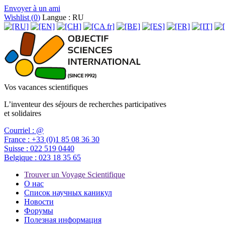
Envoyer à un ami
Wishlist (
0
)
Langue : RU
Vos vacances scientifiques
L’inventeur des séjours de recherches participatives
et solidaires
Courriel :
@
France :
+33 (0)1 85 08 36 30
Suisse :
022 519 0440
Belgique :
023 18 35 65
Trouver un Voyage Scientifique
О нас
Список научных каникул
Новости
Форумы
Полезная информация