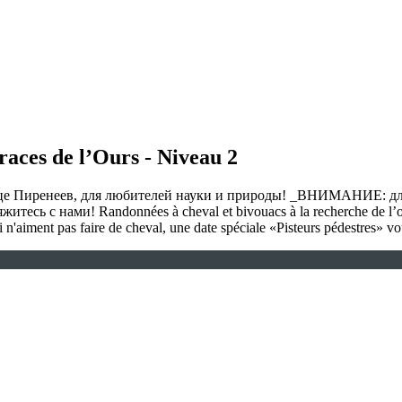
aces de l’Ours - Niveau 2
це Пиренеев, для любителей науки и природы! _ВНИМАНИЕ: для т
тесь с нами! Randonnées à cheval et bivouacs à la recherche de l’ou
n'aiment pas faire de cheval, une date spéciale «Pisteurs pédestres» v