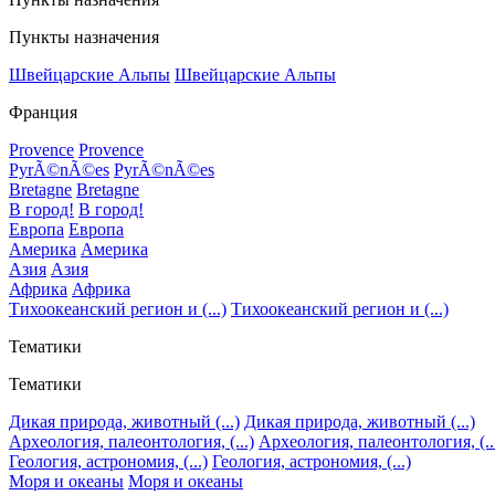
Пункты назначения
Швейцарские Альпы
Швейцарские Альпы
Франция
Provence
Provence
PyrÃ©nÃ©es
PyrÃ©nÃ©es
Bretagne
Bretagne
В город!
В город!
Европа
Европа
Америка
Америка
Азия
Азия
Африка
Африка
Тихоокеанский регион и (...)
Тихоокеанский регион и (...)
Тематики
Тематики
Дикая природа, животный (...)
Дикая природа, животный (...)
Археология, палеонтология, (...)
Археология, палеонтология, (..
Геология, астрономия, (...)
Геология, астрономия, (...)
Моря и океаны
Моря и океаны