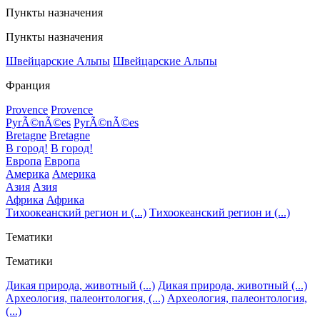
Пункты назначения
Пункты назначения
Швейцарские Альпы
Швейцарские Альпы
Франция
Provence
Provence
PyrÃ©nÃ©es
PyrÃ©nÃ©es
Bretagne
Bretagne
В город!
В город!
Европа
Европа
Америка
Америка
Азия
Азия
Африка
Африка
Тихоокеанский регион и (...)
Тихоокеанский регион и (...)
Тематики
Тематики
Дикая природа, животный (...)
Дикая природа, животный (...)
Археология, палеонтология, (...)
Археология, палеонтология,
(...)