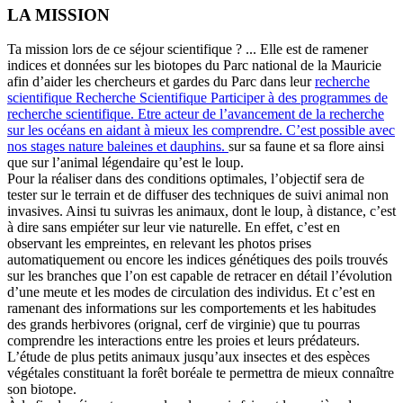
LA MISSION
Ta mission lors de ce séjour scientifique ? ... Elle est de ramener
indices et données sur les biotopes du Parc national de la Mauricie
afin d’aider les chercheurs et gardes du Parc dans leur
recherche
scientifique
Recherche Scientifique
Participer à des programmes de
recherche scientifique. Etre acteur de l’avancement de la recherche
sur les océans en aidant à mieux les comprendre. C’est possible avec
nos stages nature baleines et dauphins.
sur sa faune et sa flore ainsi
que sur l’animal légendaire qu’est le loup.
Pour la réaliser dans des conditions optimales, l’objectif sera de
tester sur le terrain et de diffuser des techniques de suivi animal non
invasives. Ainsi tu suivras les animaux, dont le loup, à distance, c’est
à dire sans empiéter sur leur vie naturelle. En effet, c’est en
observant les empreintes, en relevant les photos prises
automatiquement ou encore les indices génétiques des poils trouvés
sur les branches que l’on est capable de retracer en détail l’évolution
d’une meute et les modes de circulation des individus. Et c’est en
ramenant des informations sur les comportements et les habitudes
des grands herbivores (orignal, cerf de virginie) que tu pourras
comprendre les interactions entre les proies et leurs prédateurs.
L’étude de plus petits animaux jusqu’aux insectes et des espèces
végétales constituant la forêt boréale te permettra de mieux connaître
son biotope.