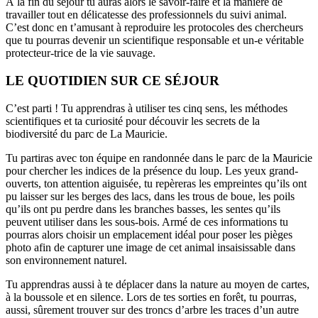
À la fin du séjour tu auras alors le savoir-faire et la manière de
travailler tout en délicatesse des professionnels du suivi animal.
C’est donc en t’amusant à reproduire les protocoles des chercheurs
que tu pourras devenir un scientifique responsable et un-e véritable
protecteur-trice de la vie sauvage.
LE QUOTIDIEN SUR CE SÉJOUR
C’est parti ! Tu apprendras à utiliser tes cinq sens, les méthodes
scientifiques et ta curiosité pour découvir les secrets de la
biodiversité du parc de La Mauricie.
Tu partiras avec ton équipe en randonnée dans le parc de la Mauricie
pour chercher les indices de la présence du loup. Les yeux grand-
ouverts, ton attention aiguisée, tu repèreras les empreintes qu’ils ont
pu laisser sur les berges des lacs, dans les trous de boue, les poils
qu’ils ont pu perdre dans les branches basses, les sentes qu’ils
peuvent utiliser dans les sous-bois. Armé de ces informations tu
pourras alors choisir un emplacement idéal pour poser les pièges
photo afin de capturer une image de cet animal insaisissable dans
son environnement naturel.
Tu apprendras aussi à te déplacer dans la nature au moyen de cartes,
à la boussole et en silence. Lors de tes sorties en forêt, tu pourras,
aussi, sûrement trouver sur des troncs d’arbre les traces d’un autre