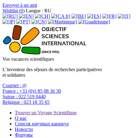
Envoyer à un ami
Wishlist (
0
)
Langue : RU
Vos vacances scientifiques
L’inventeur des séjours de recherches participatives
et solidaires
Courriel :
@
France :
+33 (0)1 85 08 36 30
Suisse :
022 519 0440
Belgique :
023 18 35 65
Trouver un Voyage Scientifique
О нас
Список научных каникул
Новости
Форумы