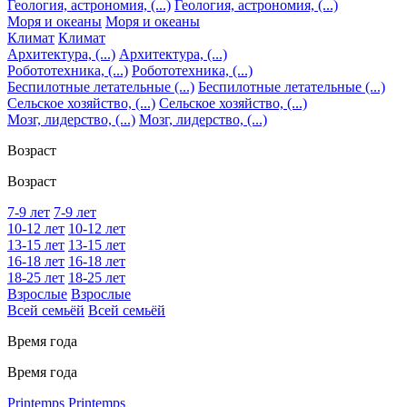
Геология, астрономия, (...)
Геология, астрономия, (...)
Моря и океаны
Моря и океаны
Климат
Климат
Архитектура, (...)
Архитектура, (...)
Робототехника, (...)
Робототехника, (...)
Беспилотные летательные (...)
Беспилотные летательные (...)
Сельское хозяйство, (...)
Сельское хозяйство, (...)
Мозг, лидерство, (...)
Мозг, лидерство, (...)
Возраст
Возраст
7-9 лет
7-9 лет
10-12 лет
10-12 лет
13-15 лет
13-15 лет
16-18 лет
16-18 лет
18-25 лет
18-25 лет
Взрослые
Взрослые
Всей семьёй
Всей семьёй
Время года
Время года
Printemps
Printemps