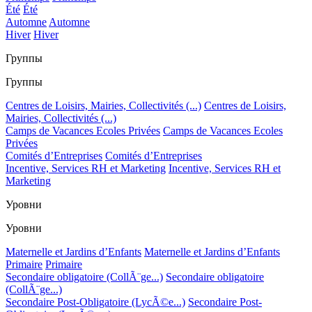
Été
Été
Automne
Automne
Hiver
Hiver
Группы
Группы
Centres de Loisirs, Mairies, Collectivités (...)
Centres de Loisirs,
Mairies, Collectivités (...)
Camps de Vacances Ecoles Privées
Camps de Vacances Ecoles
Privées
Comités d’Entreprises
Comités d’Entreprises
Incentive, Services RH et Marketing
Incentive, Services RH et
Marketing
Уровни
Уровни
Maternelle et Jardins d’Enfants
Maternelle et Jardins d’Enfants
Primaire
Primaire
Secondaire obligatoire (CollÃ¨ge...)
Secondaire obligatoire
(CollÃ¨ge...)
Secondaire Post-Obligatoire (LycÃ©e...)
Secondaire Post-