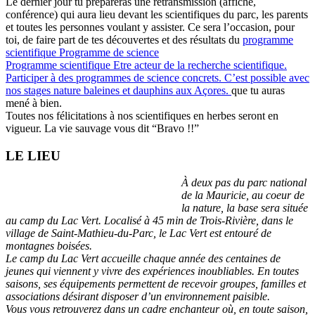
Le dernier jour tu prépareras une retransmission (affiche,
conférence) qui aura lieu devant les scientifiques du parc, les parents
et toutes les personnes voulant y assister. Ce sera l’occasion, pour
toi, de faire part de tes découvertes et des résultats du
programme
scientifique
Programme de science
Programme scientifique
Etre acteur de la recherche scientifique.
Participer à des programmes de science concrets. C’est possible avec
nos stages nature baleines et dauphins aux Açores.
que tu auras
mené à bien.
Toutes nos félicitations à nos scientifiques en herbes seront en
vigueur. La vie sauvage vous dit “Bravo !!”
LE LIEU
À deux pas du parc national
de la Mauricie, au coeur de
la nature, la base sera située
au camp du Lac Vert. Localisé à 45 min de Trois-Rivière, dans le
village de Saint-Mathieu-du-Parc, le Lac Vert est entouré de
montagnes boisées.
Le camp du Lac Vert accueille chaque année des centaines de
jeunes qui viennent y vivre des expériences inoubliables. En toutes
saisons, ses équipements permettent de recevoir groupes, familles et
associations désirant disposer d’un environnement paisible.
Vous vous retrouverez dans un cadre enchanteur où, en toute saison,