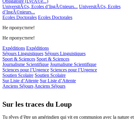
Obligatoire (LycÃ©e...)
UniversitÃ©s, Ecoles d’IngÃ©nieurs...
UniversitÃ©s, Ecoles
d’IngÃ©nieurs...
Ecoles Doctorales
Ecoles Doctorales
Не пропустите!
Не пропустите!
Expéditions
Expéditions
Séjours Linguistiques
Séjours Linguistiques
Sport & Sciences
Sport & Sciences
Journalisme Scientifique
Journalisme Scientifique
Sciences pour l’Urgence
Sciences pour l’Urgence
Soutien Scolaire
Soutien Scolaire
Sur Liste d’Attente
Sur Liste d’Attente
Anciens Séjours
Anciens Séjours
Sur les traces du Loup
Tu rêves d’être un amérindien qui vit en communion avec la nature et l