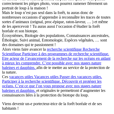
correctement les pièges photo, vous pourrez ramener fièrement un
portrait de loup à la maison !
Mais le loup n’est pas seul dans la forêt, tu auras donc de
nombreuses occasions d’apprendre à reconnaître les traces de toutes
sortes d’animaux (orignal, proc-épique, raton-laveur, … ) et même
de les apercevoir ! Tu auras aussi l’occasion d’étudier la forêt
boréale et son biotope.
Écosystèmes, Biologie des populations, Connaissances ancestrales,
Éthologie, Suivi animal, Entomologie, Espèces végétales, … sont
des domaines qui te passionnent !
Alors viens faire avancer la
recherche scientifique
Recherche
Scientifique
Participer à des programmes de recherche scientifique.
Etre acteur de l’avancement de la recherche sur les océans en aidant
à mieux les comprendre. C’est possible avec nos stages nature
baleines et dauphins.
afin de te mettre au service de la protection de
la nature.
Ces
vacances utiles
Vacances utiles
Passer des vacances utiles.
Participer à la recherche scientifique. Découvrir et protéger les
océans. C’est ce que l’on vous propose avec nos stages nature
baleines et dauphins.
et originales te permettront d’augmenter les
connaissances liées à la protection du biotope du loup.
Viens devenir un-e portecteur-trice de la forêt boréale et de ses
habitants !