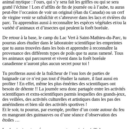
animal mytique : l’ours, qui s’y sera fait les griffes ou qui se sera
gratté l’échine ! Lors d’affûts de fin de journée ou à l’aube, tu auras
peut-être l’occasion de voir un original (élan du Canada) ou un cerf
de virgine venir se rafraîchir et s’abreuver dans les lacs et rivières du
parc. Tu apprendras aussi à reconnaître les espèces végétales et/ou la
variété d’animaux et d’insectes qui peulent la forêt boréale.
De retour à la base, le camp du Lac Vert à Saint-Mathieu-du-Parc, tu
pourras alors étudier dans le laboratoire scientifique les empreintes
que tu auras trouvées dans les bois et apprendre à reconnaître la
provenance des différents types de poils que tu auras ramené. Tous
les animaux qui parcourent et vivent dans la forêt boréale
canadienne n’auront plus aucun secret pour toi !
Tu profiteras aussi de la fraîcheur de l’eau lors de parties de
baignade car ce n’est pas tout d’étudier la nature, il faut aussi en
profiter ! En effet, même les plus émérites des scientifiques ont
besoin de détente !! La journée sera donc partagée entre les activités
scientifiques et extra-scientifiques parmis lesquelles des grands-jeux,
des veillées, des activités culturelles et artistiques dans les pas des
amérindiens et bien sûr des activités sportives !
Et le soir, tu pourras, par exemple, profiter d’un conte autour du feu
en mangeant des guimauves ou d’une séance d’observation des
étoiles …