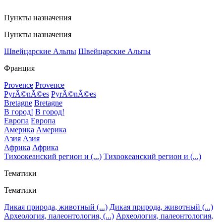
Пункты назначения
Пункты назначения
Швейцарские Альпы
Швейцарские Альпы
Франция
Provence
Provence
PyrÃ©nÃ©es
PyrÃ©nÃ©es
Bretagne
Bretagne
В город!
В город!
Европа
Европа
Америка
Америка
Азия
Азия
Африка
Африка
Тихоокеанский регион и (...)
Тихоокеанский регион и (...)
Тематики
Тематики
Дикая природа, животный (...)
Дикая природа, животный (...)
Археология, палеонтология, (...)
Археология, палеонтология,