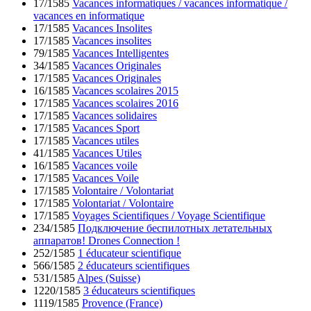
17/1585
Vacances informatiques / vacances informatique /
vacances en informatique
17/1585
Vacances Insolites
17/1585
Vacances insolites
79/1585
Vacances Intelligentes
34/1585
Vacances Originales
17/1585
Vacances Originales
16/1585
Vacances scolaires 2015
17/1585
Vacances scolaires 2016
17/1585
Vacances solidaires
17/1585
Vacances Sport
17/1585
Vacances utiles
41/1585
Vacances Utiles
16/1585
Vacances voile
17/1585
Vacances Voile
17/1585
Volontaire / Volontariat
17/1585
Volontariat / Volontaire
17/1585
Voyages Scientifiques / Voyage Scientifique
234/1585
Подключение беспилотных летательных
аппаратов! Drones Connection !
252/1585
1 éducateur scientifique
566/1585
2 éducateurs scientifiques
531/1585
Alpes (Suisse)
1220/1585
3 éducateurs scientifiques
1119/1585
Provence (France)