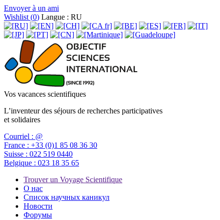
Envoyer à un ami
Wishlist (
0
)
Langue : RU
Vos vacances scientifiques
L’inventeur des séjours de recherches participatives
et solidaires
Courriel :
@
France :
+33 (0)1 85 08 36 30
Suisse :
022 519 0440
Belgique :
023 18 35 65
Trouver un Voyage Scientifique
О нас
Список научных каникул
Новости
Форумы