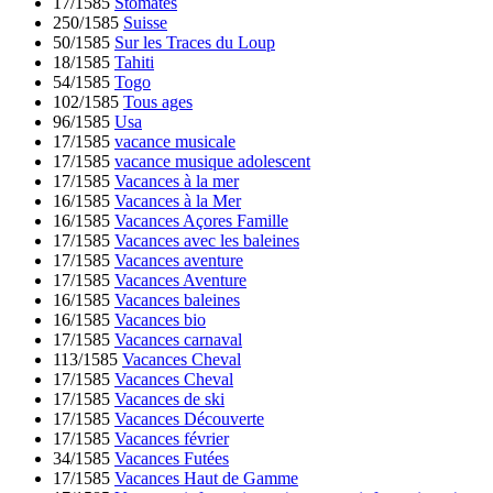
17/1585
Stomates
250/1585
Suisse
50/1585
Sur les Traces du Loup
18/1585
Tahiti
54/1585
Togo
102/1585
Tous ages
96/1585
Usa
17/1585
vacance musicale
17/1585
vacance musique adolescent
17/1585
Vacances à la mer
16/1585
Vacances à la Mer
16/1585
Vacances Açores Famille
17/1585
Vacances avec les baleines
17/1585
Vacances aventure
17/1585
Vacances Aventure
16/1585
Vacances baleines
16/1585
Vacances bio
17/1585
Vacances carnaval
113/1585
Vacances Cheval
17/1585
Vacances Cheval
17/1585
Vacances de ski
17/1585
Vacances Découverte
17/1585
Vacances février
34/1585
Vacances Futées
17/1585
Vacances Haut de Gamme