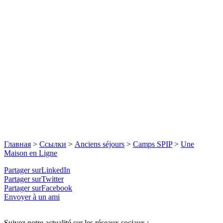
Главная
>
Ссылки
>
Anciens séjours
>
Camps SPIP
>
Une
Maison en Ligne
Partager surLinkedIn
Partager surTwitter
Partager surFacebook
Envoyer à un ami
Suivez notre actualité sur les réseaux sociaux :