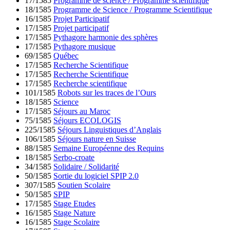
17/1585
Programme de science / Programme scientifique
18/1585
Programme de Science / Programme Scientifique
16/1585
Projet Participatif
17/1585
Projet participatif
17/1585
Pythagore harmonie des sphères
17/1585
Pythagore musique
69/1585
Québec
17/1585
Recherche Scientifique
17/1585
Recherche Scientifique
17/1585
Recherche scientifique
101/1585
Robots sur les traces de l’Ours
18/1585
Science
17/1585
Séjours au Maroc
75/1585
Séjours ECOLOGIS
225/1585
Séjours Linguistiques d’Anglais
106/1585
Séjours nature en Suisse
88/1585
Semaine Européenne des Requins
18/1585
Serbo-croate
34/1585
Solidaire / Solidarité
50/1585
Sortie du logiciel SPIP 2.0
307/1585
Soutien Scolaire
50/1585
SPIP
17/1585
Stage Etudes
16/1585
Stage Nature
16/1585
Stage Scolaire