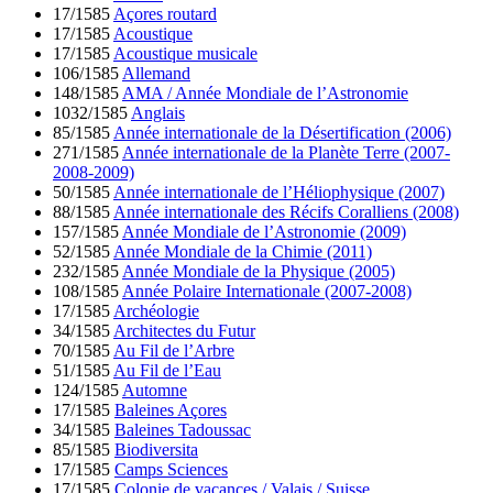
17/1585
Açores routard
17/1585
Acoustique
17/1585
Acoustique musicale
106/1585
Allemand
148/1585
AMA / Année Mondiale de l’Astronomie
1032/1585
Anglais
85/1585
Année internationale de la Désertification (2006)
271/1585
Année internationale de la Planète Terre (2007-
2008-2009)
50/1585
Année internationale de l’Héliophysique (2007)
88/1585
Année internationale des Récifs Coralliens (2008)
157/1585
Année Mondiale de l’Astronomie (2009)
52/1585
Année Mondiale de la Chimie (2011)
232/1585
Année Mondiale de la Physique (2005)
108/1585
Année Polaire Internationale (2007-2008)
17/1585
Archéologie
34/1585
Architectes du Futur
70/1585
Au Fil de l’Arbre
51/1585
Au Fil de l’Eau
124/1585
Automne
17/1585
Baleines Açores
34/1585
Baleines Tadoussac
85/1585
Biodiversita
17/1585
Camps Sciences
17/1585
Colonie de vacances / Valais / Suisse