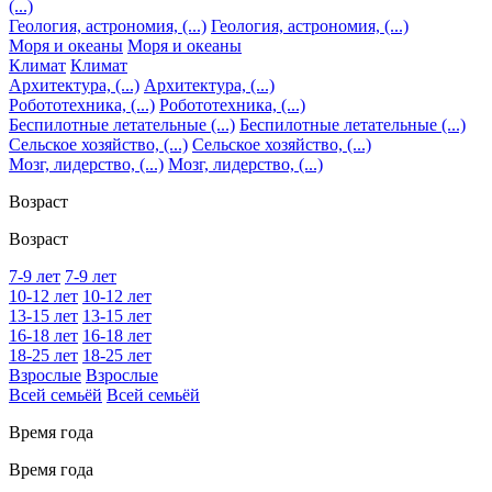
(...)
Геология, астрономия, (...)
Геология, астрономия, (...)
Моря и океаны
Моря и океаны
Климат
Климат
Архитектура, (...)
Архитектура, (...)
Робототехника, (...)
Робототехника, (...)
Беспилотные летательные (...)
Беспилотные летательные (...)
Сельское хозяйство, (...)
Сельское хозяйство, (...)
Мозг, лидерство, (...)
Мозг, лидерство, (...)
Возраст
Возраст
7-9 лет
7-9 лет
10-12 лет
10-12 лет
13-15 лет
13-15 лет
16-18 лет
16-18 лет
18-25 лет
18-25 лет
Взрослые
Взрослые
Всей семьёй
Всей семьёй
Время года
Время года