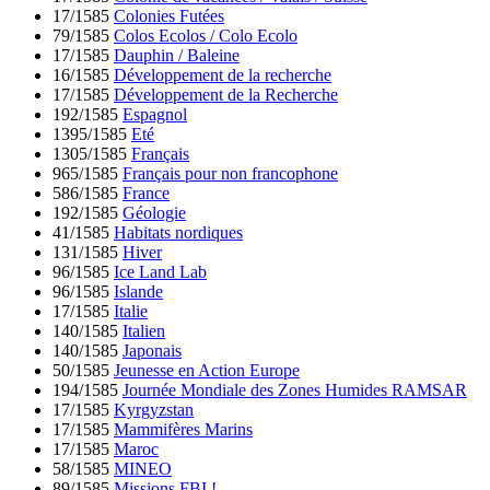
17/1585
Colonies Futées
79/1585
Colos Ecolos / Colo Ecolo
17/1585
Dauphin / Baleine
16/1585
Développement de la recherche
17/1585
Développement de la Recherche
192/1585
Espagnol
1395/1585
Eté
1305/1585
Français
965/1585
Français pour non francophone
586/1585
France
192/1585
Géologie
41/1585
Habitats nordiques
131/1585
Hiver
96/1585
Ice Land Lab
96/1585
Islande
17/1585
Italie
140/1585
Italien
140/1585
Japonais
50/1585
Jeunesse en Action Europe
194/1585
Journée Mondiale des Zones Humides RAMSAR
17/1585
Kyrgyzstan
17/1585
Mammifères Marins
17/1585
Maroc
58/1585
MINEO
89/1585
Missions FBI !