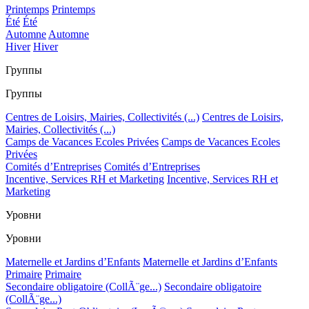
Printemps
Printemps
Été
Été
Automne
Automne
Hiver
Hiver
Группы
Группы
Centres de Loisirs, Mairies, Collectivités (...)
Centres de Loisirs,
Mairies, Collectivités (...)
Camps de Vacances Ecoles Privées
Camps de Vacances Ecoles
Privées
Comités d’Entreprises
Comités d’Entreprises
Incentive, Services RH et Marketing
Incentive, Services RH et
Marketing
Уровни
Уровни
Maternelle et Jardins d’Enfants
Maternelle et Jardins d’Enfants
Primaire
Primaire
Secondaire obligatoire (CollÃ¨ge...)
Secondaire obligatoire
(CollÃ¨ge...)