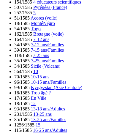
154/1585
4 éducateurs scientifiques
507/1585
Pyrénées (France)
252/1585
5
51/1585
Acores (voile)
18/1585
MontéNégro
54/1585
Togo
162/1585
Bretagne (voile)
164/1585
7-12 ans
34/1585
7-12 ans/Familles
39/1585
7-15 ans/Familles
118/1585
7-25 ans
35/1585
7-25 ans/Familles
34/1585
Sicile (Volcans)
564/1585
10
70/1585
10-15 ans
96/1585
10-15 ans/Familles
99/1585
Kyrgyzstan (Asie Centrale)
16/1585
Trop âgé ?
17/1585
En Ville
18/1585
12
93/1585
13-18 ans/Adultes
231/1585
13-25 ans
85/1585
13-25 ans/Familles
1256/1585
15
115/1585
16-25 ans/Adultes