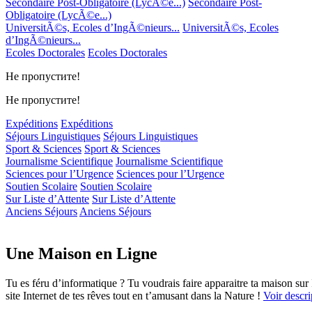
Secondaire Post-Obligatoire (LycÃ©e...)
Secondaire Post-
Obligatoire (LycÃ©e...)
UniversitÃ©s, Ecoles d’IngÃ©nieurs...
UniversitÃ©s, Ecoles
d’IngÃ©nieurs...
Ecoles Doctorales
Ecoles Doctorales
Не пропустите!
Не пропустите!
Expéditions
Expéditions
Séjours Linguistiques
Séjours Linguistiques
Sport & Sciences
Sport & Sciences
Journalisme Scientifique
Journalisme Scientifique
Sciences pour l’Urgence
Sciences pour l’Urgence
Soutien Scolaire
Soutien Scolaire
Sur Liste d’Attente
Sur Liste d’Attente
Anciens Séjours
Anciens Séjours
Une Maison en Ligne
Tu es féru d’informatique ? Tu voudrais faire apparaitre ta maison sur I
site Internet de tes rêves tout en t’amusant dans la Nature !
Voir descrip