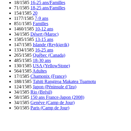
18/1585
16-25 ans/Familles
71/1585
18-25 ans/Familles
154/1585
20
1177/1585
7-9 ans
851/1585
Familles
1460/1585
10-12 ans
34/1585
Désert (Maroc)
1585/1585
13-15 ans
147/1585
Islande (Reykjavik)
1334/1585
16-25 ans
265/1585
Québec (Canada)
485/1585
18-30 ans
130/1585
USA (YellowStone)
564/1585
Adultes
17/1585
Chamonix (France)
188/1585
Tahiti Rangiroa Makatea Tuamotu
124/1585
Japon (Péninsule d’Izu)
34/1585
Rio (Brésil)
58/1585
150 ans France-Japon (2008)
34/1585
Genève (Camp de Jour)
50/1585
Paris (Camp de Jour)