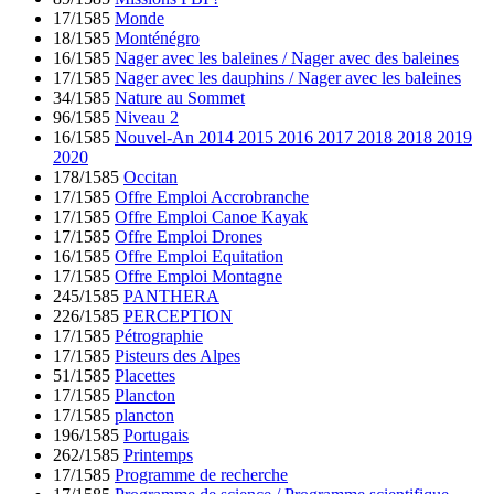
17/1585
Monde
18/1585
Monténégro
16/1585
Nager avec les baleines / Nager avec des baleines
17/1585
Nager avec les dauphins / Nager avec les baleines
34/1585
Nature au Sommet
96/1585
Niveau 2
16/1585
Nouvel-An 2014 2015 2016 2017 2018 2018 2019
2020
178/1585
Occitan
17/1585
Offre Emploi Accrobranche
17/1585
Offre Emploi Canoe Kayak
17/1585
Offre Emploi Drones
16/1585
Offre Emploi Equitation
17/1585
Offre Emploi Montagne
245/1585
PANTHERA
226/1585
PERCEPTION
17/1585
Pétrographie
17/1585
Pisteurs des Alpes
51/1585
Placettes
17/1585
Plancton
17/1585
plancton
196/1585
Portugais
262/1585
Printemps
17/1585
Programme de recherche