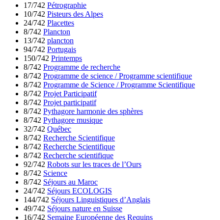
17/742
Pétrographie
10/742
Pisteurs des Alpes
24/742
Placettes
8/742
Plancton
13/742
plancton
94/742
Portugais
150/742
Printemps
8/742
Programme de recherche
8/742
Programme de science / Programme scientifique
8/742
Programme de Science / Programme Scientifique
8/742
Projet Participatif
8/742
Projet participatif
8/742
Pythagore harmonie des sphères
8/742
Pythagore musique
32/742
Québec
8/742
Recherche Scientifique
8/742
Recherche Scientifique
8/742
Recherche scientifique
92/742
Robots sur les traces de l’Ours
8/742
Science
8/742
Séjours au Maroc
24/742
Séjours ECOLOGIS
144/742
Séjours Linguistiques d’Anglais
49/742
Séjours nature en Suisse
16/742
Semaine Européenne des Requins