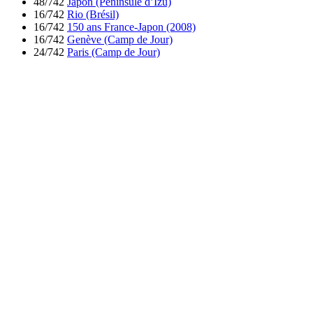
48/742
Japon (Péninsule d’Izu)
16/742
Rio (Brésil)
16/742
150 ans France-Japon (2008)
16/742
Genève (Camp de Jour)
24/742
Paris (Camp de Jour)