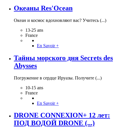
Океаны Res'Ocean
Океан и космос вдохновляют вас? Учитесь (...)
13-25 ans
France
En Savoir +
Тайны морского дня Secrets des
Abysses
Погружение в сердце Ируазы. Получите (...)
10-15 ans
France
En Savoir +
DRONE CONNEXION+ 12 лет:
ПОД ВОДОЙ DRONE (...)