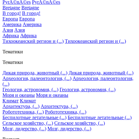
PyrÃ©nÃ©es
PyrÃ©nÃ©es
Bretagne
Bretagne
В город!
В город!
Европа
Европа
Америка
Америка
Азия
Азия
Африка
Африка
Тихоокеанский регион и (...)
Тихоокеанский регион и (...)
Тематики
Тематики
Дикая природа, животный (...)
Дикая природа, животный (...)
Археология, палеонтология, (...)
Археология, палеонтология,
(...)
Геология, астрономия, (...)
Геология, астрономия, (...)
Моря и океаны
Моря и океаны
Климат
Климат
Архитектура, (...)
Архитектура, (...)
Робототехника, (...)
Робототехника, (...)
Беспилотные летательные (...)
Беспилотные летательные (...)
Сельское хозяйство, (...)
Сельское хозяйство, (...)
Мозг, лидерство, (...)
Мозг, лидерство, (...)