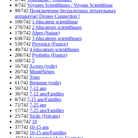
8/742
Voyages Scientifiques / Voyage Scientifique
99/742
Подключение беспилотных летательных
аппаратов! Drones Connection !
100/742
1 éducateur scientifique
270/742
2 éducateurs scientifiques
178/742
Alpes (Suisse)
638/742
3 éducateurs scientifiques
539/742
Provence (France)
40/742
4 éducateurs scientifiques
286/742
Pyrénées (France)
100/742
5
16/742
Acores (voile)
20/742
MontéNégro
28/742
Togo
61/742
Bretagne (voile)
59/742
7-12 ans
39/742
7-12 ans/Familles
8/742
7-15 ans/Familles
72/742
7-25 ans
17/742
7-25 ans/Familles
25/742
Sicile (Volcans)
261/742
10
37/742
10-15 ans
38/742
10-15 ans/Familles