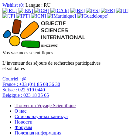
Wishlist (
0
)
Langue : RU
Vos vacances scientifiques
L’inventeur des séjours de recherches participatives
et solidaires
Courriel :
@
France :
+33 (0)1 85 08 36 30
Suisse :
022 519 0440
Belgique :
023 18 35 65
Trouver un Voyage Scientifique
О нас
Список научных каникул
Новости
Форумы
Полезная информация