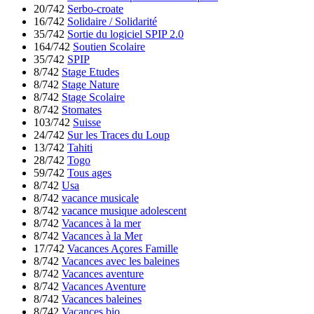
20/742
Serbo-croate
16/742
Solidaire / Solidarité
35/742
Sortie du logiciel SPIP 2.0
164/742
Soutien Scolaire
35/742
SPIP
8/742
Stage Etudes
8/742
Stage Nature
8/742
Stage Scolaire
8/742
Stomates
103/742
Suisse
24/742
Sur les Traces du Loup
13/742
Tahiti
28/742
Togo
59/742
Tous ages
8/742
Usa
8/742
vacance musicale
8/742
vacance musique adolescent
8/742
Vacances à la mer
8/742
Vacances à la Mer
17/742
Vacances Açores Famille
8/742
Vacances avec les baleines
8/742
Vacances aventure
8/742
Vacances Aventure
8/742
Vacances baleines
8/742
Vacances bio