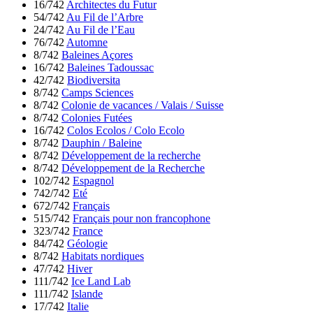
16/742
Architectes du Futur
54/742
Au Fil de l’Arbre
24/742
Au Fil de l’Eau
76/742
Automne
8/742
Baleines Açores
16/742
Baleines Tadoussac
42/742
Biodiversita
8/742
Camps Sciences
8/742
Colonie de vacances / Valais / Suisse
8/742
Colonies Futées
16/742
Colos Ecolos / Colo Ecolo
8/742
Dauphin / Baleine
8/742
Développement de la recherche
8/742
Développement de la Recherche
102/742
Espagnol
742/742
Eté
672/742
Français
515/742
Français pour non francophone
323/742
France
84/742
Géologie
8/742
Habitats nordiques
47/742
Hiver
111/742
Ice Land Lab
111/742
Islande
17/742
Italie