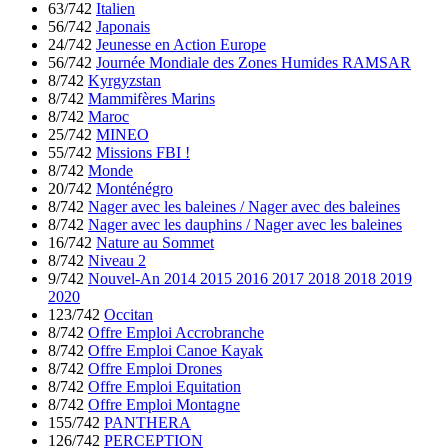
63/742
Italien
56/742
Japonais
24/742
Jeunesse en Action Europe
56/742
Journée Mondiale des Zones Humides RAMSAR
8/742
Kyrgyzstan
8/742
Mammifères Marins
8/742
Maroc
25/742
MINEO
55/742
Missions FBI !
8/742
Monde
20/742
Monténégro
8/742
Nager avec les baleines / Nager avec des baleines
8/742
Nager avec les dauphins / Nager avec les baleines
16/742
Nature au Sommet
8/742
Niveau 2
9/742
Nouvel-An 2014 2015 2016 2017 2018 2018 2019
2020
123/742
Occitan
8/742
Offre Emploi Accrobranche
8/742
Offre Emploi Canoe Kayak
8/742
Offre Emploi Drones
8/742
Offre Emploi Equitation
8/742
Offre Emploi Montagne
155/742
PANTHERA
126/742
PERCEPTION