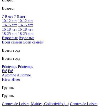
Возраст
Возраст
7-9 лет
7-9 лет
10-12 лет
10-12 лет
13-15 лет
13-15 лет
16-18 лет
16-18 лет
18-25 лет
18-25 лет
Взрослые
Взрослые
Всей семьёй
Всей семьёй
Время года
Время года
Printemps
Printemps
Été
Été
Automne
Automne
Hiver
Hiver
Группы
Группы
Centres de Loisirs, Mairies, Collectivités (...)
Centres de Loisirs,