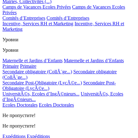
Mairies, Collectivités (...)
Camps de Vacances Ecoles Privées
Camps de Vacances Ecoles
Privées
Comités d’Entreprises
Comités d’Entreprises
Incentive, Services RH et Marketing
Incentive, Services RH et
Marketing
Уровни
Уровни
Maternelle et Jardins d’Enfants
Maternelle et Jardins d’Enfants
Primaire
Primaire
Secondaire obligatoire (CollÃ¨ge...)
Secondaire obligatoire
(CollÃ¨ge...)
Secondaire Post-Obligatoire (LycÃ©e...)
Secondaire Post-
Obligatoire (LycÃ©e...)
UniversitÃ©s, Ecoles d’IngÃ©nieurs...
UniversitÃ©s, Ecoles
d’IngÃ©nieurs...
Ecoles Doctorales
Ecoles Doctorales
Не пропустите!
Не пропустите!
Expéditions
Expéditions