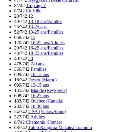
47/742
Kyrgyzstan (Asie Centrale)
8/742
Trop âgé ?
8/742
En Ville
20/742
12
40/742
13-18 ans/Adultes
75/742
13-25 ans
52/742
13-25 ans/Familles
658/742
15
120/742
16-25 ans/Adultes
20/742
16-25 ans/Familles
43/742
18-25 ans/Familles
40/742
20
478/742
7-9 ans
366/742
Familles
609/742
10-12 ans
16/742
Désert (Maroc)
699/742
13-15 ans
135/742
Islande (Reykjavik)
608/742
16-25 ans
103/742
Québec (Canada)
282/742
18-30 ans
24/742
USA (YellowStone)
327/742
Adultes
8/742
Chamonix (France)
68/742
Tahiti Rangiroa Makatea Tuamotu