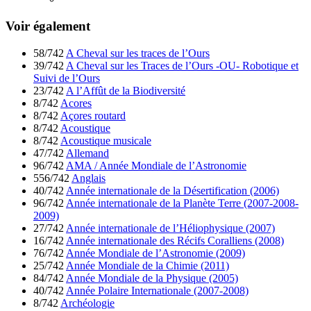
Voir également
58/742
A Cheval sur les traces de l’Ours
39/742
A Cheval sur les Traces de l’Ours -OU- Robotique et
Suivi de l’Ours
23/742
A l’Affût de la Biodiversité
8/742
Acores
8/742
Açores routard
8/742
Acoustique
8/742
Acoustique musicale
47/742
Allemand
96/742
AMA / Année Mondiale de l’Astronomie
556/742
Anglais
40/742
Année internationale de la Désertification (2006)
96/742
Année internationale de la Planète Terre (2007-2008-
2009)
27/742
Année internationale de l’Héliophysique (2007)
16/742
Année internationale des Récifs Coralliens (2008)
76/742
Année Mondiale de l’Astronomie (2009)
25/742
Année Mondiale de la Chimie (2011)
84/742
Année Mondiale de la Physique (2005)
40/742
Année Polaire Internationale (2007-2008)
8/742
Archéologie