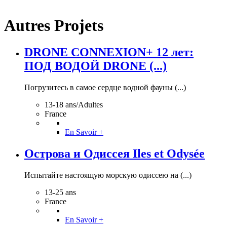
Autres Projets
DRONE CONNEXION+ 12 лет:
ПОД ВОДОЙ DRONE (...)
Погрузитесь в самое сердце водной фауны (...)
13-18 ans/Adultes
France
En Savoir +
Острова и Одиссея Iles et Odysée
Испытайте настоящую морскую одиссею на (...)
13-25 ans
France
En Savoir +